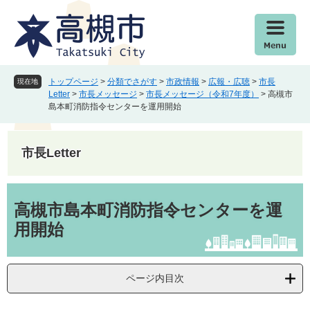
ペ
メ
ー
ニ
ジ
ュ
の
ー
先
を
頭
飛
トップページ
>
分類でさがす
>
市政情報
>
広報・広聴
>
市長
現在地
で
ば
Letter
>
市長メッセージ
>
市長メッセージ（令和7年度）
>
高槻市
島本町消防指令センターを運用開始
す
し
。
て
本
市長Letter
文
へ
本
文
高槻市島本町消防指令センターを運
用開始
ページ内目次