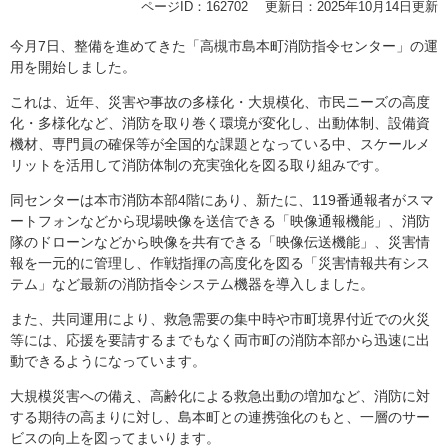
ページID：162702
更新日：2025年10月14日更新
​今月7日、整備を進めてきた「高槻市島本町消防指令センター」の運
用を開始しました。
これは、近年、災害や事故の多様化・大規模化、市民ニーズの高度
化・多様化など、消防を取り巻く環境が変化し、出動体制、設備資
機材、専門員の確保等が全国的な課題となっている中、スケールメ
リットを活用して消防体制の充実強化を図る取り組みです。
同センターは本市消防本部4階にあり、新たに、119番通報者がスマ
ートフォンなどから現場映像を送信できる「映像通報機能」、消防
隊のドローンなどから映像を共有できる「映像伝送機能」、災害情
報を一元的に管理し、作戦指揮の高度化を図る「災害情報共有シス
テム」など最新の消防指令システム機器を導入しました。
また、共同運用により、救急需要の集中時や市町境界付近での火災
等には、応援を要請するまでもなく両市町の消防本部から迅速に出
動できるようになっています。
大規模災害への備え、高齢化による救急出動の増加など、消防に対
する期待の高まりに対し、島本町との連携強化のもと、一層のサー
ビスの向上を図ってまいります。