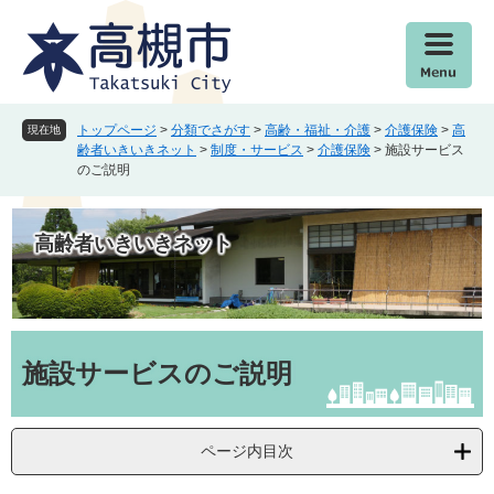
ペ
メ
ー
ニ
ジ
ュ
の
ー
先
を
頭
飛
トップページ
>
分類でさがす
>
高齢・福祉・介護
>
介護保険
>
高
現在地
で
ば
齢者いきいきネット
>
制度・サービス
>
介護保険
>
施設サービス
のご説明
す
し
。
て
本
高齢者いきいきネット
文
へ
本
文
施設サービスのご説明
ページ内目次