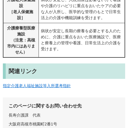
設
や介護のリハビリに重点をおいたケアの必要
［老人保健施
な人が入所し、医学的な管理のもとで日常生
設］
活上の介護や機能訓練を受けます。
介護療養型医療
病状が安定し長期の療養を必要とする人のた
施設
めに、介護に重点をおいた医療施設で、医療
（注意：高槻
と療養上の管理や看護、日常生活上の介護を
市内にはありま
受けます。
せん）
関連リンク
指定介護老人福祉施設等入所選考指針
このページに関するお問い合わせ先
長寿介護課
代表
大阪府高槻市桃園町2番1号