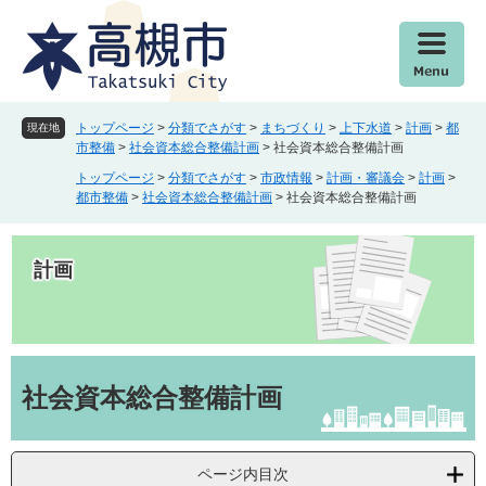
ペ
メ
ー
ニ
ジ
ュ
の
ー
先
を
頭
飛
トップページ
>
分類でさがす
>
まちづくり
>
上下水道
>
計画
>
都
現在地
で
ば
市整備
>
社会資本総合整備計画
>
社会資本総合整備計画
す
し
トップページ
>
分類でさがす
>
市政情報
>
計画・審議会
>
計画
>
。
て
都市整備
>
社会資本総合整備計画
>
社会資本総合整備計画
本
文
へ
計画
本
文
社会資本総合整備計画
ページ内目次