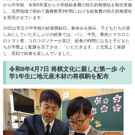
から中学校、令和5年度から小学校給食費の恒久的無償化を順次実施
し、北摂地域で初めて義務教育9年間における給食費の恒久的無償化
を実現させています。
10日は市立小中学校の給食開始日。春休みを挟み、子どもたちが楽
しみにしていた久しぶりの給食では、パン、牛乳、豚肉とマカロニ
のトマト煮、コロコロソテーが並び、給食の時間になると子どもた
ちが手際よく配膳を完了させ、「いただきます」と元気よく挨拶
し、笑顔で給食を楽しんでいました。
令和8年4月7日
将棋文化に親しむ第一歩 小
学1年生に地元産木材の将棋駒を配布