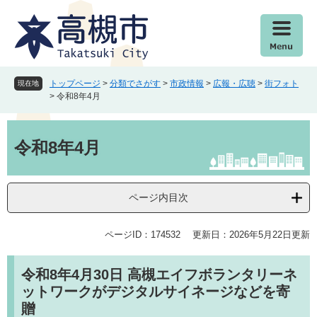
ペ
メ
ー
ニ
ジ
ュ
の
ー
先
を
頭
飛
トップページ
>
分類でさがす
>
市政情報
>
広報・広聴
>
街フォト
現在地
で
ば
>
令和8年4月
す
し
。
て
本
本
文
令和8年4月
文
へ
ページ内目次
ページID：174532
更新日：2026年5月22日更新
令和8年4月30日
高槻エイフボランタリーネ
ットワークがデジタルサイネージなどを寄
贈