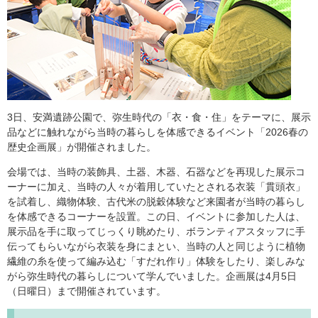
3日、安満遺跡公園で、弥生時代の「衣・食・住」をテーマに、展示
品などに触れながら当時の暮らしを体感できるイベント「2026春の
歴史企画展」が開催されました。
会場では、当時の装飾具、土器、木器、石器などを再現した展示コ
ーナーに加え、当時の人々が着用していたとされる衣装「貫頭衣」
を試着し、織物体験、古代米の脱穀体験など来園者が当時の暮らし
を体感できるコーナーを設置。この日、イベントに参加した人は、
展示品を手に取ってじっくり眺めたり、ボランティアスタッフに手
伝ってもらいながら衣装を身にまとい、当時の人と同じように植物
繊維の糸を使って編み込む「すだれ作り」体験をしたり、楽しみな
がら弥生時代の暮らしについて学んでいました。企画展は4月5日
（日曜日）まで開催されています。