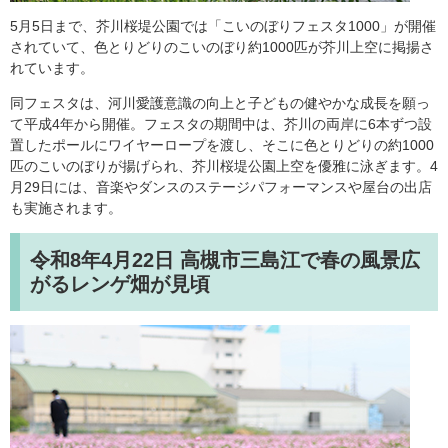
5月5日まで、芥川桜堤公園では「こいのぼりフェスタ1000」が開催
されていて、色とりどりのこいのぼり約1000匹が芥川上空に掲揚さ
れています。
同フェスタは、河川愛護意識の向上と子どもの健やかな成長を願っ
て平成4年から開催。フェスタの期間中は、芥川の両岸に6本ずつ設
置したポールにワイヤーロープを渡し、そこに色とりどりの約1000
匹のこいのぼりが揚げられ、芥川桜堤公園上空を優雅に泳ぎます。4
月29日には、音楽やダンスのステージパフォーマンスや屋台の出店
も実施されます。
令和8年4月22日
高槻市三島江で春の風景広
がるレンゲ畑が見頃