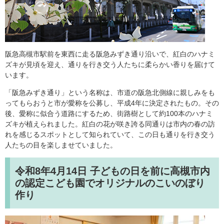
阪急高槻市駅前を東西に走る阪急みずき通り沿いで、紅白のハナミ
ズキが見頃を迎え、通りを行き交う人たちに柔らかい香りを届けて
います。
「阪急みずき通り」という名称は、市道の阪急北側線に親しみをも
ってもらおうと市が愛称を公募し、平成4年に決定されたもの。その
後、愛称に似合う道路にするため、街路樹として約100本のハナミ
ズキが植えられました。紅白の花が咲き誇る同通りは市内の春の訪
れを感じるスポットとして知られていて、この日も通りを行き交う
人たちの目を楽しませていました。
令和8年4月14日
子どもの日を前に高槻市内
の認定こども園でオリジナルのこいのぼり
作り