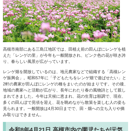
高槻市南部にある三島江地区では、田植え前の田んぼにレンゲを植
えた「レンゲの里」が今年も一般開放され、ピンク色の花が咲き誇
り、春らしい風景が広がっています。
レンゲ畑を開放しているのは、地元農家などで組織する「高槻レン
ゲ振興会」。昭和57年に「子どもたちをレンゲ畑で遊ばせたい」と
2軒の農家が田んぼにレンゲの種をまいたのが始まりです。その後、
地域の農家へと活動が広がり、長年にわたり春の風物詩として親し
まれてきました。今年は天候に恵まれ、花の生育は順調で、現在、
多くの田んぼで見頃を迎え、花を眺めながら散策を楽しむ人の姿も
見られます。一般開放は4月30日までで、田・畑への立ち入りや摘
み取りはできません。
令和8年4月21日
高槻市内の園児たちが元気