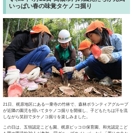
いっぱい春の味覚タケノコ掘り
21日、梶原地区にある一乗寺の竹林で、森林ボランティアグループ
が近隣の園児を招いてタケノコ掘りを開催し、子どもたちは汗を流
しながら笑顔でタケノコ掘りを楽しみました。
この日は、五領認定こども園、梶原ピッコロ保育園、和光認定こど