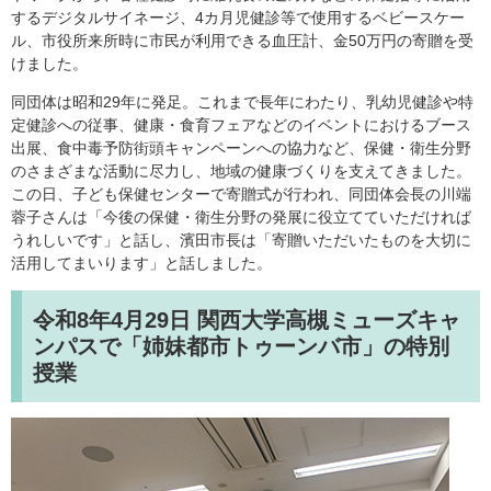
するデジタルサイネージ、4カ月児健診等で使用するベビースケー
ル、市役所来所時に市民が利用できる血圧計、金50万円の寄贈を受
けました。
同団体は昭和29年に発足。これまで長年にわたり、乳幼児健診や特
定健診への従事、健康・食育フェアなどのイベントにおけるブース
出展、食中毒予防街頭キャンペーンへの協力など、保健・衛生分野
のさまざまな活動に尽力し、地域の健康づくりを支えてきました。
この日、子ども保健センターで寄贈式が行われ、同団体会長の川端
蓉子さんは「今後の保健・衛生分野の発展に役立てていただければ
うれしいです」と話し、濱田市長は「寄贈いただいたものを大切に
活用してまいります」と話しました。
令和8年4月29日
関西大学高槻ミューズキャ
ンパスで「姉妹都市トゥーンバ市」の特別
授業