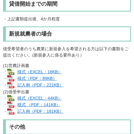
貸借開始までの期間
・上記書類提出後、4か月程度
新規就農者の場合
借受希望者のうち農業に新規参入を希望される方は以下の書類をご
提出ください。(新規参入に係る要件あり）
(1)営農計画書
・
様式（EXCEL：18KB）
・
様式（PDF：89KB）
・
記入例（PDF：221KB）
(2)借受申出書
・
様式（EXCEL：44KB）
・
様式 （PDF：141KB）
・
記入例（PDF：181KB）
その他