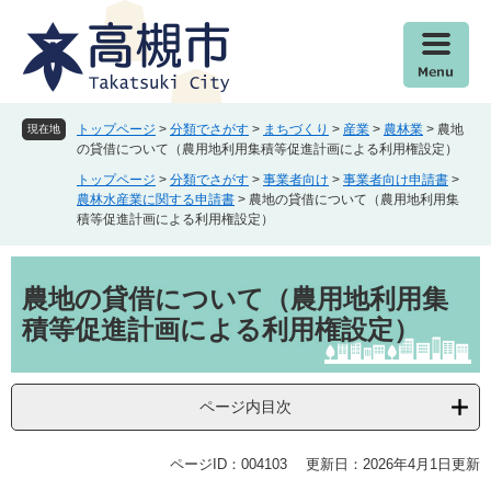
ペ
メ
ー
ニ
ジ
ュ
の
ー
先
を
頭
飛
トップページ
>
分類でさがす
>
まちづくり
>
産業
>
農林業
>
農地
現在地
で
ば
の貸借について（農用地利用集積等促進計画による利用権設定）
す
し
トップページ
>
分類でさがす
>
事業者向け
>
事業者向け申請書
>
。
て
農林水産業に関する申請書
>
農地の貸借について（農用地利用集
本
積等促進計画による利用権設定）
文
へ
本
文
農地の貸借について（農用地利用集
積等促進計画による利用権設定）
ページ内目次
ページID：004103
更新日：2026年4月1日更新