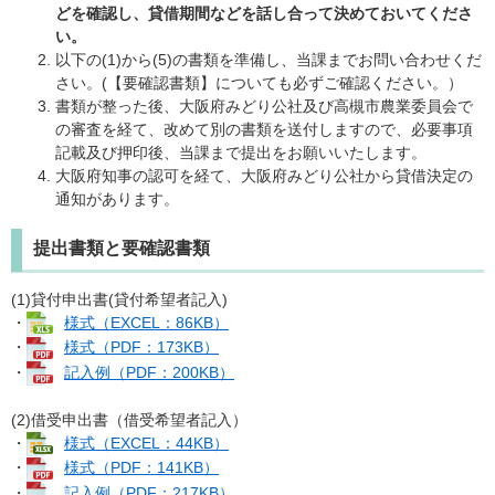
どを確認し、貸借期間などを話し合って決めておいてくださ
い。
以下の(1)から(5)の書類を準備し、当課までお問い合わせくだ
さい。(【要確認書類】についても必ずご確認ください。）
書類が整った後、大阪府みどり公社及び高槻市農業委員会で
の審査を経て、改めて別の書類を送付しますので、必要事項
記載及び押印後、当課まで提出をお願いいたします。
大阪府知事の認可を経て、大阪府みどり公社から貸借決定の
通知があります。
提出書類と要確認書類
(1)貸付申出書(貸付希望者記入)
・
様式（EXCEL：86KB）
・
様式（PDF：173KB）
・
記入例（PDF：200KB）
(2)借受申出書（借受希望者記入）
・
様式（EXCEL：44KB）
・
様式（PDF：141KB）
・
記入例（PDF：217KB）