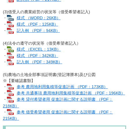
(3)借受人の農業経営の状況等（借受希望者記入)
・
様式 （WORD：26KB）
・
様式 （PDF：125KB）
・
記入例 （PDF：94KB）
(4)法令の遵守の状況等（借受希望者記入）
・
様式 （EXCEL：13KB）
・
様式 （PDF：342KB）
・
記入例 （PDF：349KB）
(5)農地の土地全部事項証明書(登記簿謄本)及び公図
※【要確認書類】
・
参考 農用地利用集積等促進計画 （PDF：173KB）
・
参考 共通事項 農用地利用集積等促進計画 （PDF：196KB）
・
参考 貸付希望者用 促進計画に関する説明書 （PDF：
218KB）
・
参考 借受希望者用 促進計画に関する説明書 （PDF：
215KB）