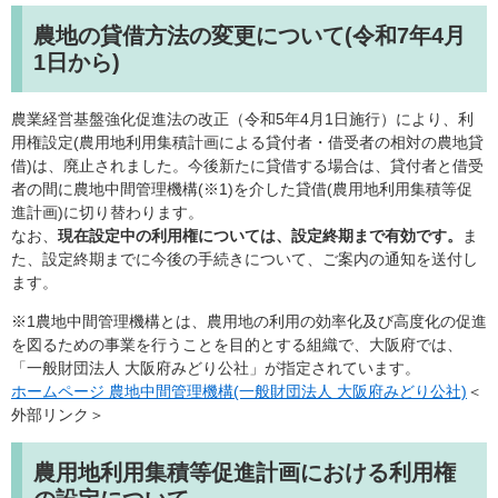
農地の貸借方法の変更について(令和7年4月
1日から)
農業経営基盤強化促進法の改正（令和5年4月1日施行）により、利
用権設定(農用地利用集積計画による貸付者・借受者の相対の農地貸
借)は、廃止されました。今後新たに貸借する場合は、貸付者と借受
者の間に農地中間管理機構(※1)を介した貸借(農用地利用集積等促
進計画)に切り替わります。
なお、
現在設定中の利用権については、設定終期まで有効です。
ま
た、設定終期までに今後の手続きについて、ご案内の通知を送付し
ます。
※1農地中間管理機構とは、農用地の利用の効率化及び高度化の促進
を図るための事業を行うことを目的とする組織で、大阪府では、
「一般財団法人 大阪府みどり公社」が指定されています。
ホームページ 農地中間管理機構(一般財団法人 大阪府みどり公社)
＜
外部リンク＞
農用地利用集積等促進計画における利用権