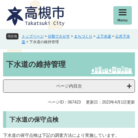
ペ
メ
ー
ニ
ジ
ュ
の
ー
先
を
頭
飛
トップページ
>
分類でさがす
>
まちづくり
>
上下水道
>
公共下水
現在地
で
ば
道
>
下水道の維持管理
す
し
。
て
本
本
文
下水道の維持管理
文
へ
ページ内目次
ページID：067423
更新日：2023年4月1日更新
下水道の保守点検
下水道の保守点検は下記の調査方法により実施しています。