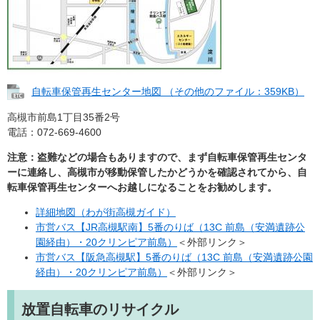
自転車保管再生センター地図 （その他のファイル：359KB）
高槻市前島1丁目35番2号
電話：072-669-4600
注意：盗難などの場合もありますので、まず自転車保管再生センタ
ーに連絡し、高槻市が移動保管したかどうかを確認されてから、自
転車保管再生センターへお越しになることをお勧めします。
詳細地図（わが街高槻ガイド）
市営バス【JR高槻駅南】5番のりば（13C 前島（安満遺跡公
園経由）・20クリンピア前島）
＜外部リンク＞
市営バス【阪急高槻駅】5番のりば（13C 前島（安満遺跡公園
経由）・20クリンピア前島）
＜外部リンク＞
放置自転車のリサイクル