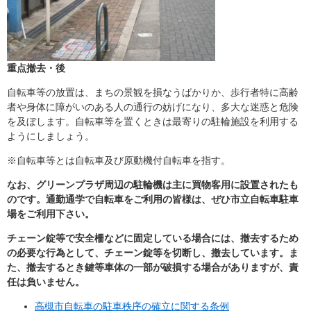
重点撤去・後
自転車等の放置は、まちの景観を損なうばかりか、歩行者特に高齢
者や身体に障がいのある人の通行の妨げになり、多大な迷惑と危険
を及ぼします。自転車等を置くときは最寄りの駐輪施設を利用する
ようにしましょう。
※自転車等とは自転車及び原動機付自転車を指す。
なお、グリーンプラザ周辺の駐輪機は主に買物客用に設置されたも
のです。通勤通学で自転車をご利用の皆様は、ぜひ市立自転車駐車
場をご利用下さい。
チェーン錠等で安全柵などに固定している場合には、撤去するため
の必要な行為として、チェーン錠等を切断し、撤去しています。ま
た、撤去するとき鍵等車体の一部が破損する場合がありますが、責
任は負いません。
高槻市自転車の駐車秩序の確立に関する条例