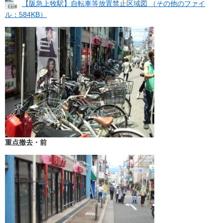
【阪急上牧駅】自転車等放置禁止区域図 （その他のファイ
ル：584KB）
重点撤去・前