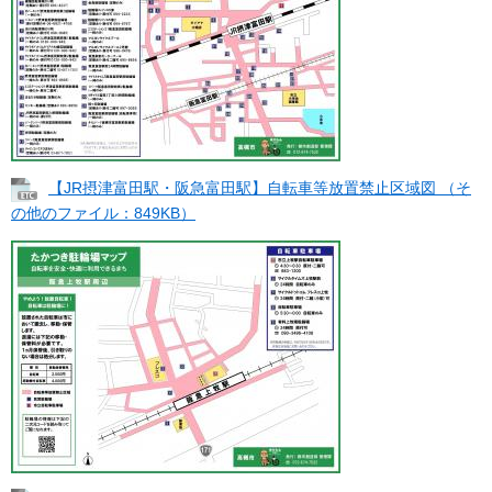
【JR摂津富田駅・阪急富田駅】自転車等放置禁止区域図 （そ
の他のファイル：849KB）