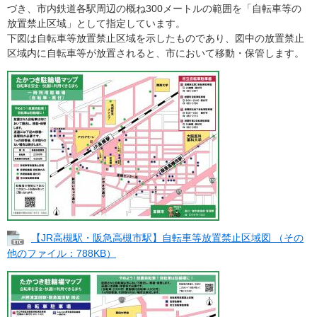
づき、市内鉄道各駅周辺の概ね300メートルの範囲を「自転車等の
放置禁止区域」として指定しています。
下図は自転車等放置禁止区域を示したものであり、図中の放置禁止
区域内に自転車等が放置されると、市において移動・保管します。
【JR高槻駅・阪急高槻市駅】自転車等放置禁止区域図 （その
他のファイル：788KB）