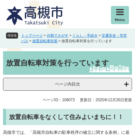
ペ
メ
ー
ニ
ジ
ュ
の
ー
先
を
頭
飛
トップページ
>
分類でさがす
>
くらし・手続き
>
交通安全・市営
現在地
で
ば
バス
>
放置自転車対策
>
放置自転車対策を行っています
す
し
。
て
本
本
文
放置自転車対策を行っています
文
へ
ページ内目次
ページID：109073
更新日：2025年12月26日更新
放置自転車をなくして住みよいまちに！！
高槻市では、「高槻市自転車の駐車秩序の確立に関する条例」に基