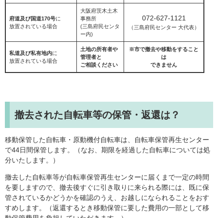
大阪府茨木土木
072-627-1121
府道及び国道170号
に
事務所
放置されている場合
(三島府民センタ
（三島府民センター 大代表）
ー内)
土地の所有者や
※市で撤去や移動をすること
私道及び私有地内
に
管理者と
は
放置されている場合
ご相談ください
できません
撤去された自転車等の保管・返還は？
移動保管した自転車・原動機付自転車は、自転車保管再生センター
で44日間保管します。（なお、期限を経過した自転車については処
分いたします。）
撤去した自転車等が自転車保管再生センターに届くまで一定の時間
を要しますので、撤去後すぐに引き取りに来られる際には、既に保
管されているかどうかを確認のうえ、お越しになられることをおす
すめします。（返還するとき移動保管に要した費用の一部として移
動保管費用を負担していただきます。）