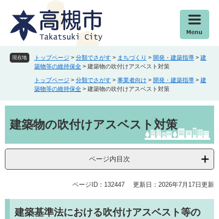
ペ
メ
ー
ニ
ジ
ュ
の
ー
先
を
頭
飛
トップページ
>
分類でさがす
>
まちづくり
>
開発・建築指導
>
建
現在地
で
ば
築物等の維持保全
>
建築物の吹付けアスベスト対策
す
し
トップページ
>
分類でさがす
>
事業者向け
>
開発・建築指導
>
建
。
て
築物等の維持保全
>
建築物の吹付けアスベスト対策
本
文
本
へ
文
建築物の吹付けアスベスト対策
ページ内目次
ページID：132447
更新日：2026年7月17日更新
建築基準法における吹付けアスベスト等の