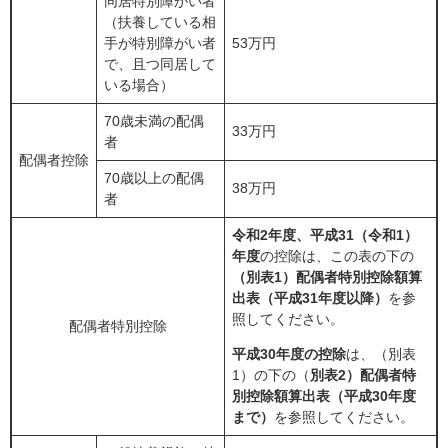
同居特別障がい者
（扶養している相
手が特別障がい者
53万円
で、且つ同居して
いる場合）
70歳未満の配偶
33万円
者
配偶者控除
70歳以上の配偶
38万円
者
令和2年度、平成31（令和1）
年度
の控除は、この表の下の
（別表1）配偶者特別控除額算
出表（平成31年度以降）
を参
照してください。
配偶者特別控除
平成30年度の控除
は、（別表
1）の下の（
別表2）配偶者特
別控除額算出表（平成30年度
まで）
を参照してください。