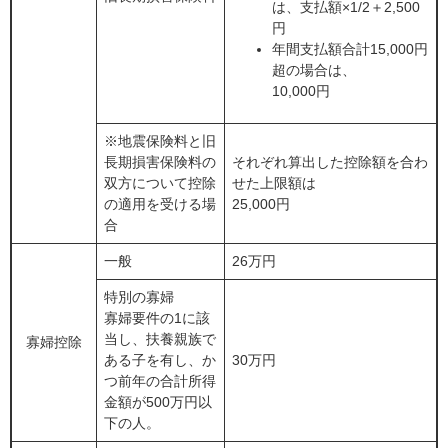
は、支払額×1/2＋2,500
円
年間支払額合計15,000円
超の場合は、
10,000円
※地震保険料と旧
長期損害保険料の
それぞれ算出した控除額を合わ
双方について控除
せた上限額は
の適用を受ける場
25,000円
合
一般
26万円
特別の寡婦
寡婦要件の1に該
当し、扶養親族で
寡婦控除
ある子を有し、か
30万円
つ前年の合計所得
金額が500万円以
下の人。