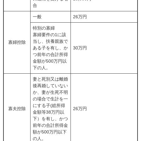
合
一般
26万円
特別の寡婦
寡婦要件の1に該
当し、扶養親族で
寡婦控除
ある子を有し、か
30万円
つ前年の合計所得
金額が500万円以
下の人。
妻と死別又は離婚
後再婚していない
か、妻が生死不明
の場合で生計を一
にする子(総所得
寡夫控除
26万円
金額等38万円以
下）を有し、かつ
前年の合計所得金
額が500万円以下
の人。