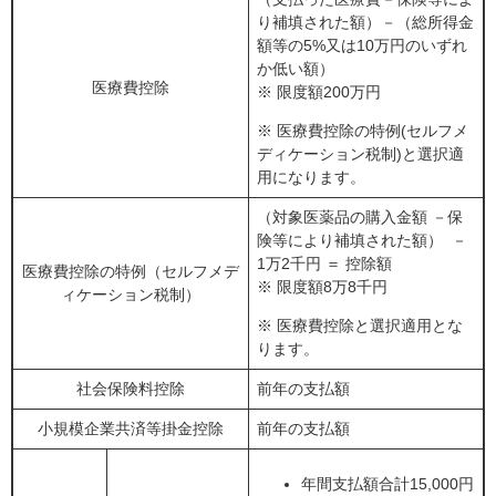
り補填された額）－（総所得金
額等の5%又は10万円のいずれ
か低い額）
医療費控除
※ 限度額200万円
※ 医療費控除の特例(セルフメ
ディケーション税制)と選択適
用になります。
（対象医薬品の購入金額 －保
険等により補填された額） －
1万2千円 ＝ 控除額
医療費控除の特例（セルフメデ
※ 限度額8万8千円
ィケーション税制）
※ 医療費控除と選択適用とな
ります。
社会保険料控除
前年の支払額
小規模企業共済等掛金控除
前年の支払額
年間支払額合計15,000円