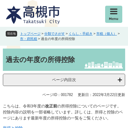
ペ
メ
ー
ニ
ジ
ュ
の
ー
先
を
頭
飛
トップページ
>
分類でさがす
>
くらし・手続き
>
市税（個人）
>
現在地
で
ば
市・府民税
>
過去の年度の所得控除
す
し
。
て
本
本
文
過去の年度の所得控除
文
へ
ページ内目次
ページID：001782
更新日：2022年3月22日更新
こちらは、令和3年度の
改正前
の所得控除についてのページです。
控除内容の説明を一部省略しています。詳しくは、所得と控除のペ
ージにあります最新年度の所得控除の一覧をご覧ください。