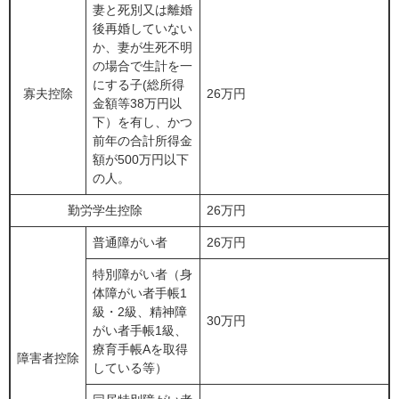
妻と死別又は離婚
後再婚していない
か、妻が生死不明
の場合で生計を一
にする子(総所得
寡夫控除
26万円
金額等38万円以
下）を有し、かつ
前年の合計所得金
額が500万円以下
の人。
勤労学生控除
26万円
普通障がい者
26万円
特別障がい者（身
体障がい者手帳1
級・2級、精神障
30万円
がい者手帳1級、
療育手帳Aを取得
障害者控除
している等）