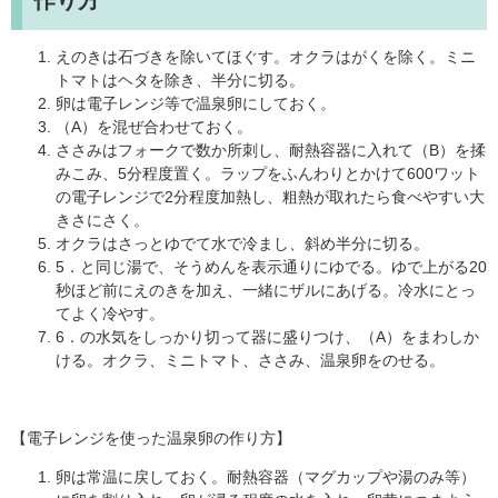
作り方
えのきは石づきを除いてほぐす。オクラはがくを除く。ミニ
トマトはヘタを除き、半分に切る。
卵は電子レンジ等で温泉卵にしておく。
（A）を混ぜ合わせておく。
ささみはフォークで数か所刺し、耐熱容器に入れて（B）を揉
みこみ、5分程度置く。ラップをふんわりとかけて600ワット
の電子レンジで2分程度加熱し、粗熱が取れたら食べやすい大
きさにさく。
オクラはさっとゆでて水で冷まし、斜め半分に切る。
5．と同じ湯で、そうめんを表示通りにゆでる。ゆで上がる20
秒ほど前にえのきを加え、一緒にザルにあげる。冷水にとっ
てよく冷やす。
6．の水気をしっかり切って器に盛りつけ、（A）をまわしか
ける。オクラ、ミニトマト、ささみ、温泉卵をのせる。
【電子レンジを使った温泉卵の作り方】
卵は常温に戻しておく。耐熱容器（マグカップや湯のみ等）