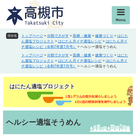
ペ
メ
ー
ニ
ジ
ュ
の
ー
先
を
頭
飛
トップページ
>
分類でさがす
>
医療・健康
>
健康づくり
>
はにた
現在地
で
ば
ん適塩プロジェクト
>
はにたん月イチ適塩レシピ
>
はにたん月イ
チ適塩レシピ（令和7年度7月号）
>
ヘルシー適塩そうめん
す
し
。
て
トップページ
>
分類でさがす
>
医療・健康
>
健康づくり
>
はにた
本
ん適塩プロジェクト
>
はにたん月イチ適塩レシピ
>
はにたん月イ
チ適塩レシピ（令和7年度7月号）
>
ヘルシー適塩そうめん
文
へ
はにたん適塩プロジェクト
本
文
ヘルシー適塩そうめん