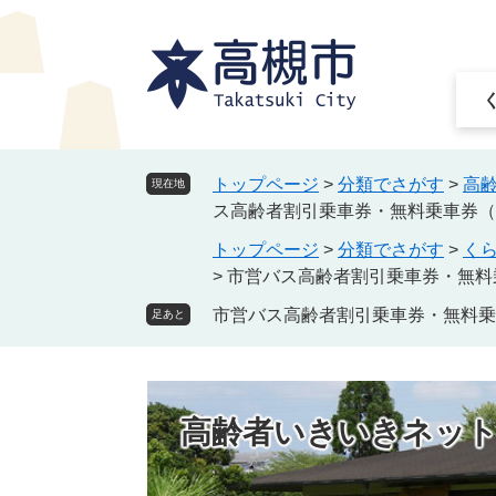
ペ
メ
ー
ニ
ジ
ュ
の
ー
先
を
頭
飛
で
ば
トップページ
>
分類でさがす
>
高
現在地
す
し
ス高齢者割引乗車券・無料乗車券（
。
て
トップページ
>
分類でさがす
>
く
本
>
市営バス高齢者割引乗車券・無料
文
へ
市営バス高齢者割引乗車券・無料乗
足あと
高齢者いきいきネッ