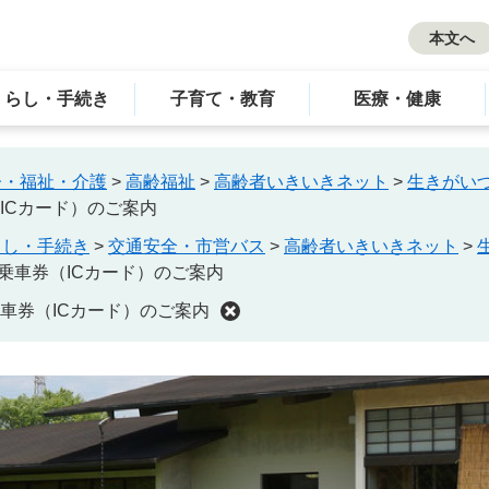
本文へ
くらし・手続き
子育て・教育
医療・健康
齢・福祉・介護
>
高齢福祉
>
高齢者いきいきネット
>
生きがい
ICカード）のご案内
らし・手続き
>
交通安全・市営バス
>
高齢者いきいきネット
>
乗車券（ICカード）のご案内
車券（ICカード）のご案内
ト