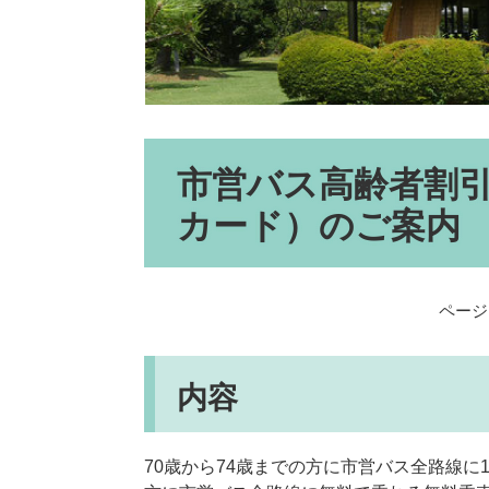
本
市営バス高齢者割引
文
カード）のご案内
ページI
内容
70歳から74歳までの方に市営バス全路線に1