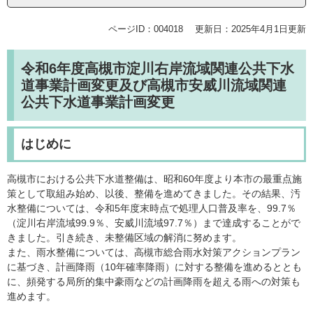
ページID：004018
更新日：2025年4月1日更新
令和6年度高槻市淀川右岸流域関連公共下水
道事業計画変更及び高槻市安威川流域関連
公共下水道事業計画変更
はじめに
高槻市における公共下水道整備は、昭和60年度より本市の最重点施
策として取組み始め、以後、整備を進めてきました。その結果、汚
水整備については、令和5年度末時点で処理人口普及率を、99.7％
（淀川右岸流域99.9％、安威川流域97.7％）まで達成することがで
きました。引き続き、未整備区域の解消に努めます。
また、雨水整備については、高槻市総合雨水対策アクションプラン
に基づき、計画降雨（10年確率降雨）に対する整備を進めるととも
に、頻発する局所的集中豪雨などの計画降雨を超える雨への対策も
進めます。