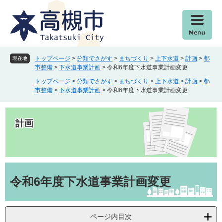
ペ
メ
ー
ニ
ジ
ュ
の
ー
先
を
頭
飛
トップページ
>
分類でさがす
>
まちづくり
>
上下水道
>
計画
>
都
現在地
で
ば
市整備
>
下水道事業計画
>
令和6年度下水道事業計画変更
す
し
トップページ
>
分類でさがす
>
まちづくり
>
上下水道
>
計画
>
都
。
て
市整備
>
下水道事業計画
>
令和6年度下水道事業計画変更
本
文
へ
計画
本
文
令和6年度下水道事業計画変更
ページ内目次