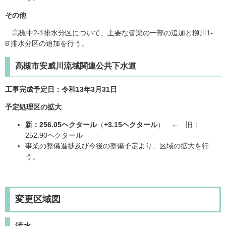
その他
高槻中2-1排水分区について、主要な管渠の一部の追加と柳川1-
8'排水分区の追加を行う。
高槻市安威川流域関連公共下水道
工事完成予定日：令和13年3月31日
予定処理区の拡大
新：256.05ヘクタール
（
+3.15ヘクタール
） ← 旧：
252.90ヘクタール
事業の整備進捗及び今後の整備予定より、区域の拡大を行
う。
変更区域図