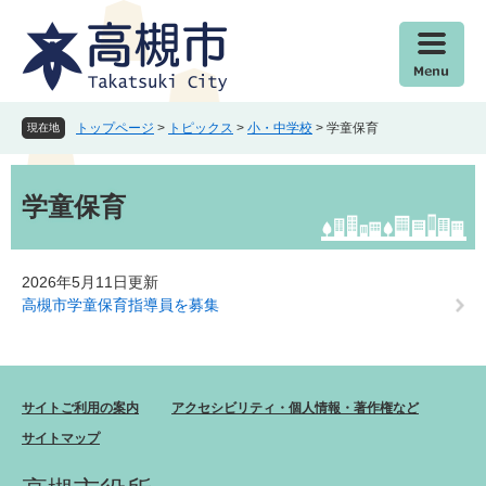
ペ
メ
ー
ニ
ジ
ュ
の
ー
先
を
頭
飛
トップページ
>
トピックス
>
小・中学校
>
学童保育
現在地
で
ば
す
し
本
。
て
文
学童保育
本
文
へ
2026年5月11日更新
高槻市学童保育指導員を募集
サイトご利用の案内
アクセシビリティ・個人情報・著作権など
サイトマップ