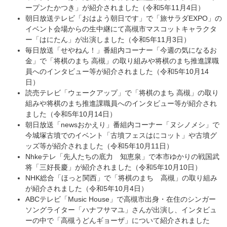
ープンたかつき」が紹介されました（令和5年11月4日）
朝日放送テレビ「おはよう朝日です」で「旅サラダEXPO」の
イベント会場からの生中継にて高槻市マスコットキャラクタ
ー「はにたん」が出演しました（令和5年11月3日）
毎日放送「せやねん！」番組内コーナー「今週の気になるお
金」で「将棋のまち 高槻」の取り組みや将棋のまち推進課職
員へのインタビュー等が紹介されました（令和5年10月14
日）
読売テレビ「ウェークアップ」で「将棋のまち 高槻」の取り
組みや将棋のまち推進課職員へのインタビュー等が紹介され
ました（令和5年10月14日）
朝日放送「newsおかえり」番組内コーナー「ヌシノメシ」で
今城塚古墳でのイベント「古墳フェスはにコット」や古墳グ
ッズ等が紹介されました（令和5年10月11日）
Nhkeテレ「先人たちの底力 知恵泉」で本市ゆかりの戦国武
将「三好長慶」が紹介されました（令和5年10月10日）
NHK総合「ほっと関西」で「将棋のまち 高槻」の取り組み
が紹介されました（令和5年10月4日）
ABCテレビ「Music House」で高槻市出身・在住のシンガー
ソングライター「ハナフサマユ」さんが出演し、インタビュ
ーの中で「高槻うどんギョーザ」について紹介されました