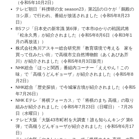
（令和5年10月2日）
テレビ朝日「科捜研の女 season23」第2話のロケが「鵜殿の
ヨシ原」で行われ、番組が放送されました（令和5年8月23
日）
BSフジ「日本史の新常識 第6弾」で本市ゆかりの戦国武将
「松永久秀」が紹介されました（令和5年8月6日（令和3年1
月の再放送））
株式会社角川アスキー総合研究所「教育環境で考える 家を
買って住みたい街」で高槻市立自然博物館（あくあぴあ芥
川）が紹介されました（令和5年8月3日販売）
NHK総合「ほっと関西」番組内コーナー「ええやん！この
味」で「高槻うどんギョーザ」が紹介されました（令和5年8
月2日）
NHK総合「歴史探偵」で今城塚古墳が紹介されました（令和5
年7月26日）
NHK Eテレ「将棋フォーカス」で「将棋のまち 高槻」の取り
組みが紹介されました（令和5年7月23日（日曜日）・7月26
日（水曜日））
テレビ大阪「大阪43市町村を大調査！誰も知らんキング 第6
弾」で高槻うどんギョーザが紹介されました（令和5年6月17
日）