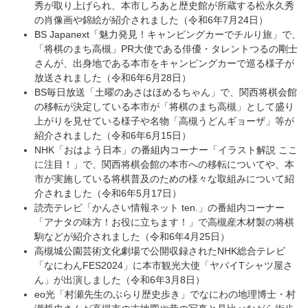
秀が取り上げられ、本市しろあと歴史館が所蔵する松永久秀
の肖像画や錦絵が紹介されました（令和6年7月24日）
BS Japanext「魅力発見！キャンピングカーでチルり旅」で、
「将棋のまち高槻」PR大使である俳優・タレントつるの剛士
さんが、出身地である本市をキャンピングカーで巡る様子が
放送されました（令和6年6月28日）
BS毎日放送「土曜のあさはほめるちゃん」で、関西将棋会館
の移転が決定している本市が「将棋のまち高槻」として盛り
上がりを見せている様子や名物「高槻うどんギョーザ」等が
紹介されました（令和6年6月15日）
NHK「おはよう日本」の番組内コーナー「イラスト解説 ここ
に注目！」で、関西将棋会館の本市への移転についてや、本
市が実施している将棋普及のための様々な取組みについて紹
介されました（令和6年5月17日）
読売テレビ「かんさい情報ネット ten.」の番組内コーナー
「アナタの味方！お役に立ちます！」で高槻産木材製の将棋
駒などが紹介されました（令和6年4月25日）
高槻城公園芸術文化劇場で公開収録されたNHK総合テレビ
「なにわんFES2024」に本市観光大使「ヤバイTシャツ屋さ
ん」が出演しました（令和6年3月8日）
eo光「村瀬先生のぶらり歴史歩き」でなにわの地理博士・村