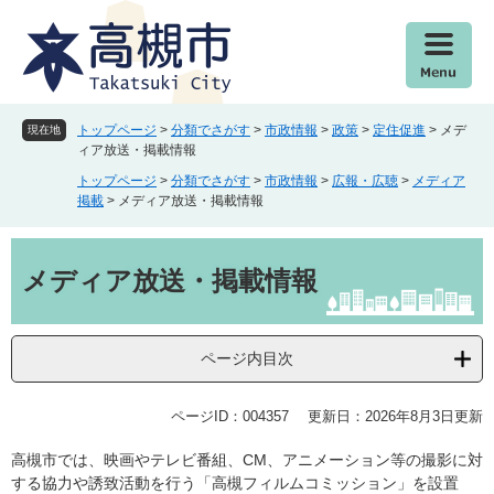
ペ
メ
ー
ニ
ジ
ュ
の
ー
先
を
頭
飛
トップページ
>
分類でさがす
>
市政情報
>
政策
>
定住促進
>
メデ
現在地
で
ば
ィア放送・掲載情報
す
し
トップページ
>
分類でさがす
>
市政情報
>
広報・広聴
>
メディア
。
て
掲載
>
メディア放送・掲載情報
本
文
本
へ
文
メディア放送・掲載情報
ページ内目次
ページID：004357
更新日：2026年8月3日更新
高槻市では、映画やテレビ番組、CM、アニメーション等の撮影に対
する協力や誘致活動を行う「高槻フィルムコミッション」を設置