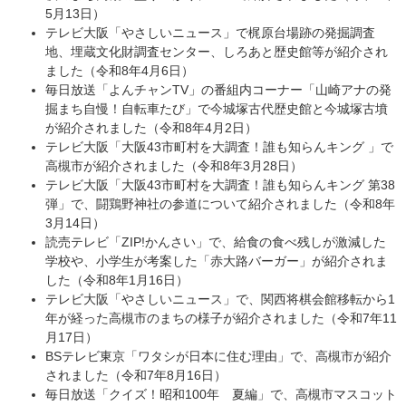
5月13日）
テレビ大阪「やさしいニュース」で梶原台場跡の発掘調査
地、埋蔵文化財調査センター、しろあと歴史館等が紹介され
ました（令和8年4月6日）
毎日放送「よんチャンTV」の番組内コーナー「山崎アナの発
掘まち自慢！自転車たび」で今城塚古代歴史館と今城塚古墳
が紹介されました（令和8年4月2日）
テレビ大阪「大阪43市町村を大調査！誰も知らんキング 」で
高槻市が紹介されました（令和8年3月28日）
テレビ大阪「大阪43市町村を大調査！誰も知らんキング 第38
弾」で、闘鶏野神社の参道について紹介されました（令和8年
3月14日）
読売テレビ「ZIP!かんさい」で、給食の食べ残しが激減した
学校や、小学生が考案した「赤大路バーガー」が紹介されま
した（令和8年1月16日）
テレビ大阪「やさしいニュース」で、関西将棋会館移転から1
年が経った高槻市のまちの様子が紹介されました（令和7年11
月17日）
BSテレビ東京「ワタシが日本に住む理由」で、高槻市が紹介
されました（令和7年8月16日）
毎日放送「クイズ！昭和100年 夏編」で、高槻市マスコット