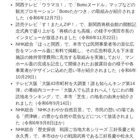
関西テレビ「ウラマヨ！」で「Bottoヌードル」マップなどの
観光プロモーション「Bottoたかつき」の取組みが紹介されま
した（令和6年12月7日）
読売テレビ「す！またんZIP！」で、新関西将棋会館の開館記
念式典で盛り上がる「将棋のまち高槻」の様子や濱田市長の
インタビューが放送されました（令和6年11月22日）
NHK総合「ほっと関西」で、本市では民間事業者等の宣伝広
告をマンホール蓋に有料で掲載し、その広告料収入を下水道
施設の維持管理費用に充当する取組みを実施しており、マン
ホール蓋の完成を記念して開催されたお披露目会の様子や各
事業者がデザインに込めた思い等が紹介されました（令和6年
10月29日）
テレビ大阪「大阪43市町村を大調査！誰も知らんキング第14
弾」の番組内コーナー「大阪人でも読まれへん！なにわの難
読地名ランキング」で、本市「芝生」の地名の由来が紹介さ
れました（令和6年9月14日）
NHK総合「NHKさわやか自然百景」で、市民の憩いの場であ
る「摂津峡」の豊かな自然や昆虫などについて放送されまし
た（令和6年9月8日ほか）
NHK総合「歴史探偵 戦国ご当地大名シリーズ 三好長慶と松
永久秀」で、本市ゆかりの戦国武将である三好長慶や松永久