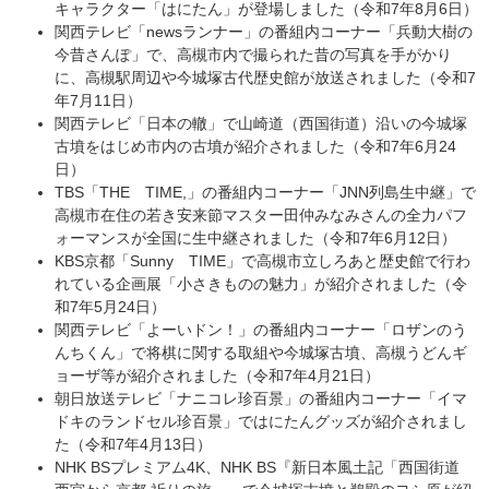
キャラクター「はにたん」が登場しました（令和7年8月6日）
関西テレビ「newsランナー」の番組内コーナー「兵動大樹の
今昔さんぽ」で、高槻市内で撮られた昔の写真を手がかり
に、高槻駅周辺や今城塚古代歴史館が放送されました（令和7
年7月11日）
関西テレビ「日本の轍」で山崎道（西国街道）沿いの今城塚
古墳をはじめ市内の古墳が紹介されました（令和7年6月24
日）
TBS「THE TIME,」の番組内コーナー「JNN列島生中継」で
高槻市在住の若き安来節マスター田仲みなみさんの全力パフ
ォーマンスが全国に生中継されました（令和7年6月12日）
KBS京都「Sunny TIME」で高槻市立しろあと歴史館で行わ
れている企画展「小さきものの魅力」が紹介されました（令
和7年5月24日）
関西テレビ「よーいドン！」の番組内コーナー「ロザンのう
んちくん」で将棋に関する取組や今城塚古墳、高槻うどんギ
ョーザ等が紹介されました（令和7年4月21日）
朝日放送テレビ「ナニコレ珍百景」の番組内コーナー「イマ
ドキのランドセル珍百景」ではにたんグッズが紹介されまし
た（令和7年4月13日）
NHK BSプレミアム4K、NHK BS『新日本風土記「西国街道