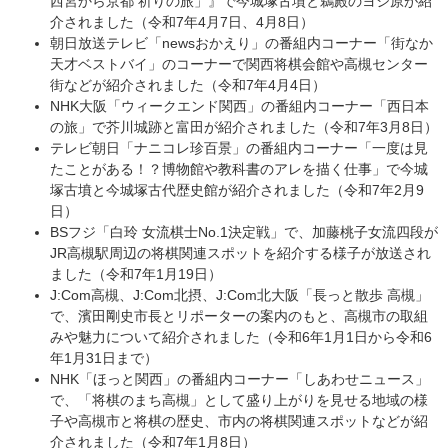
西宮から京都 祈りの旅」』で今城塚古墳と鵜殿のヨシ原が紹
介されました（令和7年4月7日、4月8日）
朝日放送テレビ「newsおかえり」の番組内コーナー「街なか
天才ベストバイ」のコーナーで関西将棋会館や高槻センター
街などが紹介されました（令和7年4月4日）
NHK大阪「ウィークエンド関西」の番組内コーナー「西日本
の旅」で芥川城跡と富田が紹介されました（令和7年3月8日）
テレビ朝日「ナニコレ珍百景」の番組内コーナー「一度は見
たことがある！？博物館や教科書のアレを描く仕事」で今城
塚古墳と今城塚古代歴史館が紹介されました（令和7年2月9
日）
BSフジ「白玲 女流棋士No.1決定戦」で、加藤桃子女流四段が
JR高槻駅周辺の将棋関連スポットを紹介する様子が放送され
ました（令和7年1月19日）
J:Com高槻、J:Com北摂、J:Com北大阪「長っと散歩 高槻」
で、濱田剛史市長とリポーターの案内のもと、高槻市の取組
みや魅力について紹介されました（令和6年1月1日から令和6
年1月31日まで）
NHK「ほっと関西」の番組内コーナー「しあわせニュース」
で、「将棋のまち高槻」として盛り上がりを見せる地域の様
子や高槻市と将棋の歴史、市内の将棋関連スポットなどが紹
介されました（令和7年1月8日）