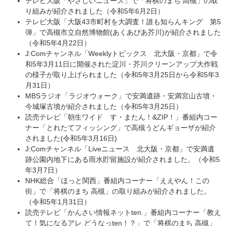
テレビ大阪「やさしいニュース」で「将棋のまち 高槻」の取
り組みが紹介されました（令和5年6月2日）
テレビ大阪「大阪43市町村を大調査！誰も知らんキング 第5
弾」で高槻市立自然博物館(あくあぴあ芥川)が紹介されました
（令和5年4月22日）
J:Comチャンネル「Weeklyトピックス 北大阪・京都」で令
和5年3月11日に開催された淀川・芥川クリーンアップ大作戦
の様子が取り上げられました（令和5年3月25日から令和5年3
月31日）
MBSラジオ「ラジオウォーク」で安満遺跡・安満宮山古墳・
今城塚古墳が紹介されました（令和5年3月25日）
読売テレビ「朝生ワイド す・またん！&ZIP！」番組内コー
ナー「とれたてフィッシング」で高槻うどんギョーザが紹介
されました(令和5年3月16日)
J:Comチャンネル「Liveニュース 北大阪・京都」で安満遺
跡公園内地下にある雨水貯留施設が紹介されました。（令和5
年3月7日）
NHK総合「ほっと関西」番組内コーナー「ええやん！この
街」で「将棋のまち 高槻」の取り組みが紹介されました。
（令和5年1月31日）
読売テレビ「かんさい情報ネットten.」番組内コーナー「教え
て！気になるアレ どうなっten！？」で「将棋のまち 高槻」