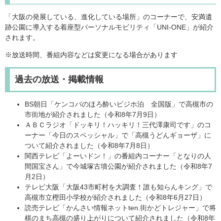
「大阪の発展している、進化している場所」のコーナーで、安満遺
跡公園に導入する着座型パーソナルモビリティ「UNI-ONE」が紹介
されます。
※放送時間、番組内容などは変更になる場合があります
過去の放送・掲載情報​
BS朝日「ケンコバのほろ酔いビジホ泊 全国版」で高槻市の
市街地が紹介されました（令和8年7月9日）
ＡＢＣラジオ「ドッキリ！ハッキリ！三代澤康司です」のコ
ーナー「今日のスペッシャル」で「高槻うどんギョーザ」に
ついて紹介されました（令和8年7月8日）
関西テレビ「よーいドン！」の番組内コーナー「となりの人
間国宝さん」で今城塚古墳公園が紹介されました（令和8年7
月2日）
テレビ大阪「大阪43市町村を大調査！誰も知らんキング」で
高槻市立樫田小学校が紹介されました（令和8年6月27日）
読売テレビ「かんさい情報ネットten.街かどトレジャー」で将
棋のまち高槻の盛り上がりについて紹介されました（令和8年