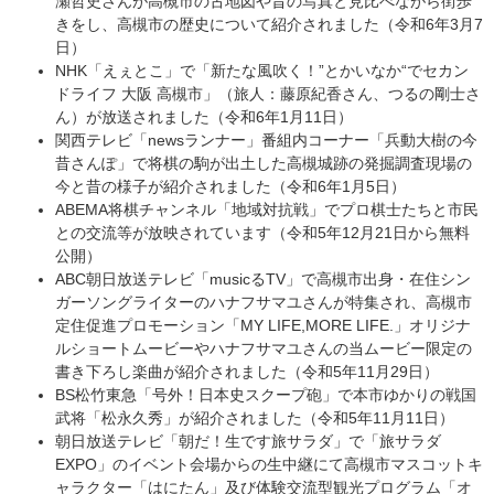
瀬哲史さんが高槻市の古地図や昔の写真と見比べながら街歩
きをし、高槻市の歴史について紹介されました（令和6年3月7
日）
NHK「えぇとこ」で「新たな風吹く！”とかいなか“でセカン
ドライフ 大阪 高槻市」（旅人：藤原紀香さん、つるの剛士さ
ん）が放送されました（令和6年1月11日）
関西テレビ「newsランナー」番組内コーナー「兵動大樹の今
昔さんぽ」で将棋の駒が出土した高槻城跡の発掘調査現場の
今と昔の様子が紹介されました（令和6年1月5日）
ABEMA将棋チャンネル「地域対抗戦」でプロ棋士たちと市民
との交流等が放映されています（令和5年12月21日から無料
公開）
ABC朝日放送テレビ「musicるTV」で高槻市出身・在住シン
ガーソングライターのハナフサマユさんが特集され、高槻市
定住促進プロモーション「MY LIFE,MORE LIFE.」オリジナ
ルショートムービーやハナフサマユさんの当ムービー限定の
書き下ろし楽曲が紹介されました（令和5年11月29日）
BS松竹東急「号外！日本史スクープ砲」で本市ゆかりの戦国
武将「松永久秀」が紹介されました（令和5年11月11日）
朝日放送テレビ「朝だ！生です旅サラダ」で「旅サラダ
EXPO」のイベント会場からの生中継にて高槻市マスコットキ
ャラクター「はにたん」及び体験交流型観光プログラム「オ