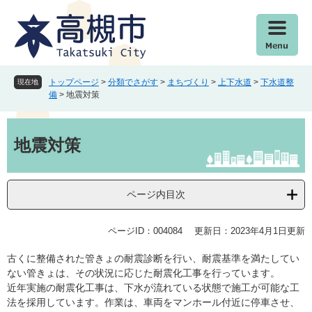
ペ
メ
ー
ニ
ジ
ュ
の
ー
先
を
頭
飛
トップページ
>
分類でさがす
>
まちづくり
>
上下水道
>
下水道整
現在地
で
ば
備
>
地震対策
す
し
。
て
本
本
文
地震対策
文
へ
ページ内目次
ページID：004084
更新日：2023年4月1日更新
古くに整備された管きょの耐震診断を行い、耐震基準を満たしてい
ない管きょは、その状況に応じた耐震化工事を行っています。
近年実施の耐震化工事は、下水が流れている状態で施工が可能な工
法を採用しています。作業は、車両をマンホール付近に停車させ、