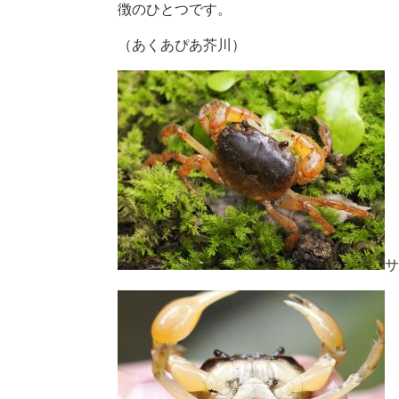
徴のひとつです。
（あくあぴあ芥川）
サ