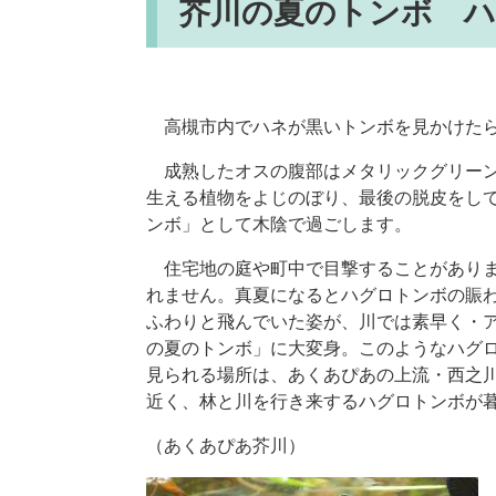
芥川の夏のトンボ 
高槻市内でハネが黒いトンボを見かけたら
成熟したオスの腹部はメタリックグリーン
生える植物をよじのぼり、最後の脱皮をし
ンボ」として木陰で過ごします。
住宅地の庭や町中で目撃することがありま
れません。真夏になるとハグロトンボの賑
ふわりと飛んでいた姿が、川では素早く・
の夏のトンボ」に大変身。このようなハグ
見られる場所は、あくあぴあの上流・西之
近く、林と川を行き来するハグロトンボが
（あくあぴあ芥川）