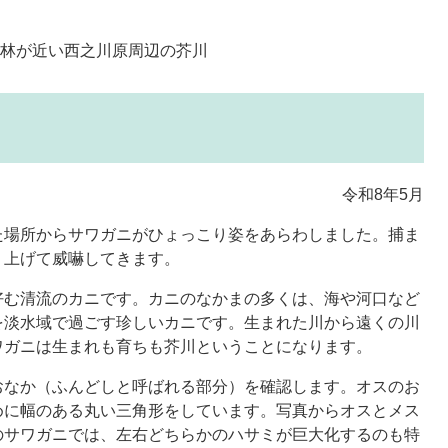
山林が近い西之川原周辺の芥川
ニ
令和8年5月
場所からサワガニがひょっこり姿をあらわしました。捕ま
り上げて威嚇してきます。
む清流のカニです。カニのなかまの多くは、海や河口など
を淡水域で過ごす珍しいカニです。生まれた川から遠くの川
ワガニは生まれも育ちも芥川ということになります。
なか（ふんどしと呼ばれる部分）を確認します。オスのお
めに幅のある丸い三角形をしています。写真からオスとメス
のサワガニでは、左右どちらかのハサミが巨大化するのも特