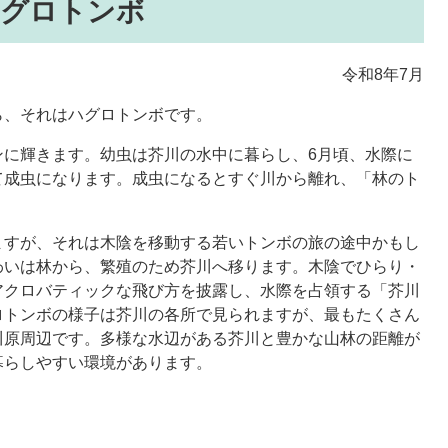
ハグロトンボ
令和8年7月
、それはハグロトンボです。
に輝きます。幼虫は芥川の水中に暮らし、6月頃、水際に
て成虫になります。成虫になるとすぐ川から離れ、「林のト
すが、それは木陰を移動する若いトンボの旅の途中かもし
わいは林から、繁殖のため芥川へ移ります。木陰でひらり・
アクロバティックな飛び方を披露し、水際を占領する「芥川
ロトンボの様子は芥川の各所で見られますが、最もたくさん
川原周辺です。多様な水辺がある芥川と豊かな山林の距離が
暮らしやすい環境があります。