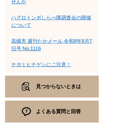
せんか
ハグロトンボしらべ隊調査会の開催
について
高槻市 週刊たかメール 令和8年8月7
日号 No.1116
ナガミヒナゲシにご注意！
見つからないときは
よくある質問と回答