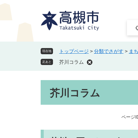
ペ
メ
ー
ニ
ジ
ュ
の
ー
先
を
頭
飛
で
ば
トップページ
>
分類でさがす
>
ま
現在地
す
し
芥川コラム
。
て
足あと
本
文
本
へ
芥川コラム
文
ページID