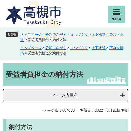
ペ
メ
ー
ニ
ジ
ュ
の
ー
先
を
頭
飛
トップページ
>
分類でさがす
>
まちづくり
>
上下水道
>
公共下水
現在地
で
ば
道
>
受益者負担金の納付方法
す
し
トップページ
>
分類でさがす
>
まちづくり
>
上下水道
>
下水道整
。
て
備
>
受益者負担金の納付方法
本
文
本
へ
文
受益者負担金の納付方法
ページ内目次
ページID：004039
更新日：2022年3月22日更新
納付方法