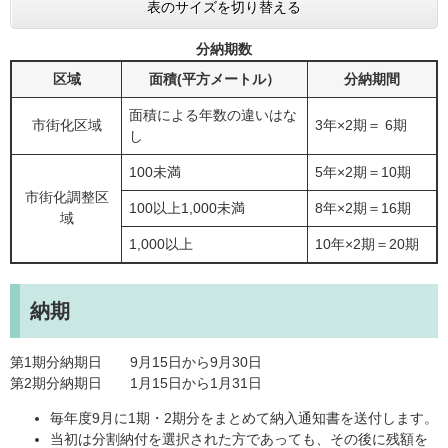
表のサイズを切り替える
分納期数
区域
面積(平方メートル）
分納期間
面積による年数の違いはな
市街化区域
3年×2期＝ 6期
し
100未満
5年×2期＝10期
市街化調整区
100以上1,000未満
8年×2期＝16期
域
1,000以上
10年×2期＝20期
納期
第1期分納期日 9月15日から9月30日
第2期分納期日 1月15日から1月31日
毎年度9月に1期・2期分をまとめて納入通知書を送付します。
当初は分割納付を選択された方であっても、その後に残額を