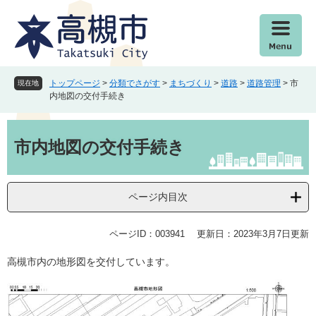
ペ
メ
ー
ニ
ジ
ュ
の
ー
先
を
頭
飛
トップページ
>
分類でさがす
>
まちづくり
>
道路
>
道路管理
>
市
現在地
で
ば
内地図の交付手続き
す
し
。
て
本
本
文
市内地図の交付手続き
文
へ
ページ内目次
ページID：003941
更新日：2023年3月7日更新
高槻市内の地形図を交付しています。