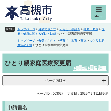
ペ
メ
ー
ニ
ジ
ュ
の
ー
先
を
頭
飛
トップページ
>
分類でさがす
>
くらし・手続き
>
補助・助成
>
医
現在地
で
ば
療・健康に関する補助・助成
>
ひとり親家庭医療変更届
す
し
トップページ
>
分類でさがす
>
子育て・教育
>
育児
>
ひとり親家
。
て
庭等の支援
>
ひとり親家庭医療変更届
本
文
本
へ
文
ひとり親家庭医療変更届
ページ内目次
ページID：003027
更新日：2025年3月31日更新
申請書名