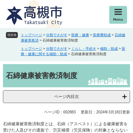
ペ
メ
ー
ニ
ジ
ュ
の
ー
先
を
頭
飛
トップページ
>
分類でさがす
>
医療・健康
>
医療費助成
>
石綿健
現在地
で
ば
康被害救済
>
石綿健康被害救済制度
す
し
トップページ
>
分類でさがす
>
くらし・手続き
>
補助・助成
>
医
。
て
療・健康に関する補助・助成
>
石綿健康被害救済制度
本
文
本
へ
文
石綿健康被害救済制度
ページ内目次
ページID：002883
更新日：2024年3月18日更新
石綿健康被害救済制度とは、石綿（アスベスト）による健康被害を
受けた人及びその遺族で、労災補償（労災保険）の対象とならない