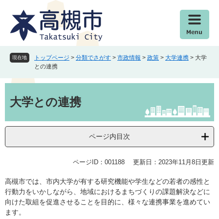
ペ
メ
ー
ニ
ジ
ュ
の
ー
先
を
頭
飛
トップページ
>
分類でさがす
>
市政情報
>
政策
>
大学連携
>
大学
現在地
で
ば
との連携
す
し
。
て
本
本
文
大学との連携
文
へ
ページ内目次
ページID：001188
更新日：2023年11月8日更新
高槻市では、市内大学が有する研究機能や学生などの若者の感性と
行動力をいかしながら、地域におけるまちづくりの課題解決などに
向けた取組を促進させることを目的に、様々な連携事業を進めてい
ます。