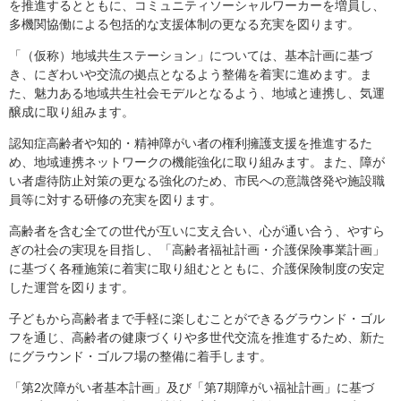
を推進するとともに、コミュニティソーシャルワーカーを増員し、
多機関協働による包括的な支援体制の更なる充実を図ります。
「（仮称）地域共生ステーション」については、基本計画に基づ
き、にぎわいや交流の拠点となるよう整備を着実に進めます。ま
た、魅力ある地域共生社会モデルとなるよう、地域と連携し、気運
醸成に取り組みます。
認知症高齢者や知的・精神障がい者の権利擁護支援を推進するた
め、地域連携ネットワークの機能強化に取り組みます。また、障が
い者虐待防止対策の更なる強化のため、市民への意識啓発や施設職
員等に対する研修の充実を図ります。
高齢者を含む全ての世代が互いに支え合い、心が通い合う、やすら
ぎの社会の実現を目指し、「高齢者福祉計画・介護保険事業計画」
に基づく各種施策に着実に取り組むとともに、介護保険制度の安定
した運営を図ります。
子どもから高齢者まで手軽に楽しむことができるグラウンド・ゴル
フを通じ、高齢者の健康づくりや多世代交流を推進するため、新た
にグラウンド・ゴルフ場の整備に着手します。
「第2次障がい者基本計画」及び「第7期障がい福祉計画」に基づ