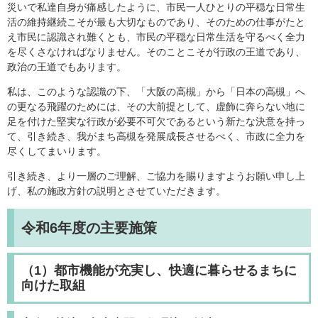
災いで私達自身が痛感したように、市民一人ひとりの平穏な日常生
活の維持継続こそが最も大切なものであり、そのための仕事がたと
え市民に認識され難くとも、市民の平穏な日常生活を守るべく全力
を尽くさなければなりません。そのことこそが行政の王道であり、
政治の王道でもあります。
私は、このような認識の下、「大阪の高槻」から「日本の高槻」へ
の更なる飛躍のためには、その大前提として、虚飾に奔らない地に
足を付けた堅実な行政が必要不可欠であるという新たな決意を持っ
て、引き続き、我がまち高槻を発展成長させるべく、市政に全力を
尽くしてまいります。
引き続き、より一層のご理解、ご協力を賜りますようお願い申し上
げ、私の施政方針の説明とさせていただきます。
令和6年度の
主要施策
（1）都市機能が充実し、快適に暮らせるまちに
向けた取組