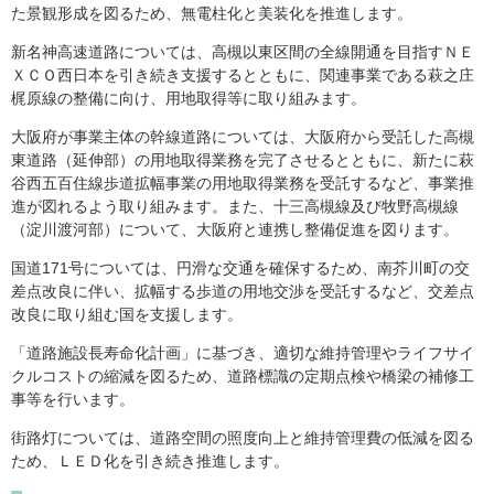
た景観形成を図るため、無電柱化と美装化を推進します。
新名神高速道路については、高槻以東区間の全線開通を目指すＮＥ
ＸＣＯ西日本を引き続き支援するとともに、関連事業である萩之庄
梶原線の整備に向け、用地取得等に取り組みます。
大阪府が事業主体の幹線道路については、大阪府から受託した高槻
東道路（延伸部）の用地取得業務を完了させるとともに、新たに萩
谷西五百住線歩道拡幅事業の用地取得業務を受託するなど、事業推
進が図れるよう取り組みます。また、十三高槻線及び牧野高槻線
（淀川渡河部）について、大阪府と連携し整備促進を図ります。
国道171号については、円滑な交通を確保するため、南芥川町の交
差点改良に伴い、拡幅する歩道の用地交渉を受託するなど、交差点
改良に取り組む国を支援します。
「道路施設長寿命化計画」に基づき、適切な維持管理やライフサイ
クルコストの縮減を図るため、道路標識の定期点検や橋梁の補修工
事等を行います。
街路灯については、道路空間の照度向上と維持管理費の低減を図る
ため、ＬＥＤ化を引き続き推進します。