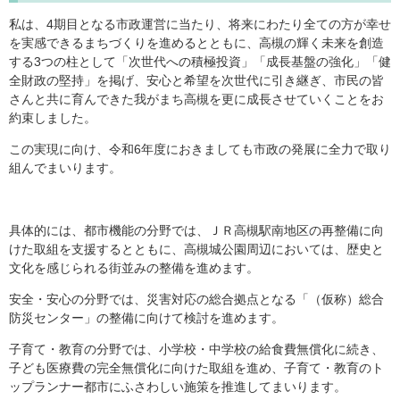
私は、4期目となる市政運営に当たり、将来にわたり全ての方が幸せ
を実感できるまちづくりを進めるとともに、高槻の輝く未来を創造
する3つの柱として「次世代への積極投資」「成長基盤の強化」「健
全財政の堅持」を掲げ、安心と希望を次世代に引き継ぎ、市民の皆
さんと共に育んできた我がまち高槻を更に成長させていくことをお
約束しました。
この実現に向け、令和6年度におきましても市政の発展に全力で取り
組んでまいります。
具体的には、都市機能の分野では、ＪＲ高槻駅南地区の再整備に向
けた取組を支援するとともに、高槻城公園周辺においては、歴史と
文化を感じられる街並みの整備を進めます。
安全・安心の分野では、災害対応の総合拠点となる「（仮称）総合
防災センター」の整備に向けて検討を進めます。
子育て・教育の分野では、小学校・中学校の給食費無償化に続き、
子ども医療費の完全無償化に向けた取組を進め、子育て・教育のト
ップランナー都市にふさわしい施策を推進してまいります。