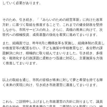
していく必要があります。
そのため、引き続き、「『みらいのための経営革新』に向けた改革
方針」に基づく取組を推進することで、これまでの健全財政を堅持
しながら、市民サービスの向上、さらに、高槻の将来に向けて、次
世代への積極投資、成長基盤の強化を着実に進めてまいります。
また、組織面では、昨年8月に機構改革を実施し、組織体制の見直し
や推進官等の配置を行い、子ども施策や学校教育など、各分野の課
題解決に向け、積極的に取り組んでまいりました。引き続き、多様
化・複雑化する行政課題に柔軟かつ迅速に対応し、主要施策を力強
く推進してまいります。
以上の取組を通じ、市民の皆様が将来に対して夢と希望を持てる輝
く未来の実現に向け、引き続き市政運営に邁進してまいります。
これら、ご説明申し上げました市政運営の方針に則りまして、議員
各位を始め、市民各界各層のご意見、ご要望なども勘案しつつ、編