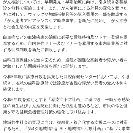
がん検診については、早期発見・早期治療に向け、引き続き各種検
診を無料で実施します。また、がん治療による外見の変化を受けた
方に対して、ウィッグや胸部補整具等の購入費用の一部を助成する
「がん患者アピアランスケア助成事業」を新たに開始し、がん治療
と社会生活の両立を支援します。
白血病などの血液疾患の治療に必要な骨髄移植及びドナー登録を促
進するため、市内在住ドナー及びドナーを雇用する市内事業所に対
する助成制度を新たに創設します。
歯科口腔保健の推進を図るため、通院が困難な高齢者や障がい者を
対象とした訪問歯科健診を新たに開始します。
令和5年度に診療日数を拡充した口腔保健センターにおいては、引き
続き、地域の歯科診療所では診療が困難な障がい児者の受入体制を
確保します。
令和6年度を始期とする「感染症予防計画」に基づき、平時から感染
症の発生及びまん延防止に向けた取組を進めるなど、市民の命と健
康を守る健康危機管理対策の強化に取り組みます。
地域共生社会の実現に向け、複雑化・複合化する支援ニーズに対応
するため、「第4次地域福祉計画・地域福祉活動計画」に基づく事業