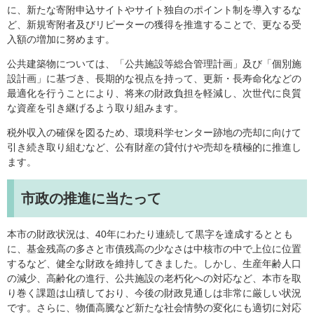
に、新たな寄附申込サイトやサイト独自のポイント制を導入するな
ど、新規寄附者及びリピーターの獲得を推進することで、更なる受
入額の増加に努めます。
公共建築物については、「公共施設等総合管理計画」及び「個別施
設計画」に基づき、長期的な視点を持って、更新・長寿命化などの
最適化を行うことにより、将来の財政負担を軽減し、次世代に良質
な資産を引き継げるよう取り組みます。
税外収入の確保を図るため、環境科学センター跡地の売却に向けて
引き続き取り組むなど、公有財産の貸付けや売却を積極的に推進し
ます。
市政の推進に当たって
本市の財政状況は、40年にわたり連続して黒字を達成するととも
に、基金残高の多さと市債残高の少なさは中核市の中で上位に位置
するなど、健全な財政を維持してきました。しかし、生産年齢人口
の減少、高齢化の進行、公共施設の老朽化への対応など、本市を取
り巻く課題は山積しており、今後の財政見通しは非常に厳しい状況
です。さらに、物価高騰など新たな社会情勢の変化にも適切に対応