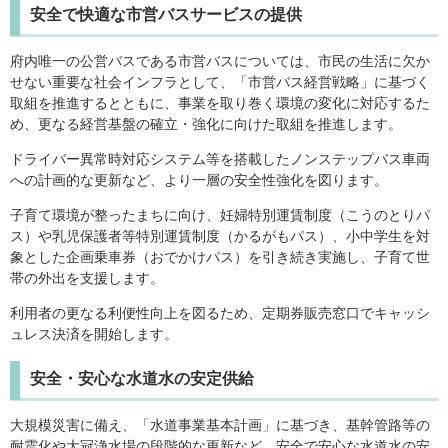
安全で快適な市営バスサービスの提供
府内唯一の公営バスである市営バスについては、市民の生活に欠か
せない重要な社会インフラとして、「市営バス経営戦略」に基づく
取組を推進するとともに、事業を取り巻く環境の変化に対応するた
め、更なる経営基盤の確立・強化に向けた取組を推進します。
ドライバー異常時対応システム等を搭載したノンステップバス車両
への計画的な更新など、より一層の安全性強化を図ります。
子育て環境が整ったまちに向け、妊婦特別運賃制度（こうのとりパ
ス）や乳児保護者等特別運賃制度（かるがもパス）、小中学生を対
象とした企画乗車券（おでかけパス）を引き続き実施し、子育て世
帯の外出を支援します。
利用者の更なる利便性向上を図るため、定期券販売窓口でキャッシ
ュレス決済を開始します。
安全・安心な水道水の安定供給
大規模災害に備え、「水道事業基本計画」に基づき、基幹管路等の
耐震化や大冠浄水場の段階的な更新など、安全で安心な水道水の安