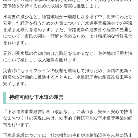
定供給を堅持するための取組を着実に推進します。
水需要の減少など、経営環境が一層厳しさを増す中、将来にわたり
安定した経営を行うための方策について、水道事業審議会での審議
を踏まえ検討を進めます。また、管路更新の必要性や経営の見通し
について、市民の関心・理解を深めるため、より積極的な情報発信
を行います。
元芥川受水場の売却に向けた取組を進めるなど、遊休地の活用方法
について検討し、収入確保を図ります。
災害時にもライフラインの役割を継続して担うため、管路の更新・
耐震化を計画的に推進するとともに、水道部庁舎の耐震改修工事を
完了します。
持続可能な下水道の運営
「下水道等事業経営計画（改訂版）」に基づき、安全・安心で快適
なまちづくりの実現に向け、効率的で持続可能な下水道等事業の経
営を行います。
下水道施設については、排水機能の停止や道路陥没等を未然に防止