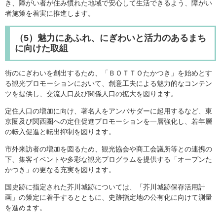
き、障がい者が住み慣れた地域で安心して生活できるよう、障がい
者施策を着実に推進します。
（5）魅力にあふれ、にぎわいと活力のあるまち
に向けた取組
街のにぎわいを創出するため、「ＢＯＴＴＯたかつき」を始めとす
る観光プロモーションにおいて、創意工夫による魅力的なコンテン
ツを提供し、交流人口及び関係人口の拡大を図ります。
定住人口の増加に向け、著名人をアンバサダーに起用するなど、東
京圏及び関西圏への定住促進プロモーションを一層強化し、若年層
の転入促進と転出抑制を図ります。
市外来訪者の増加を図るため、観光協会や商工会議所等との連携の
下、集客イベントや多彩な観光プログラムを提供する「オープンた
かつき」の更なる充実を図ります。
国史跡に指定された芥川城跡については、「芥川城跡保存活用計
画」の策定に着手するとともに、史跡指定地の公有化に向けて測量
を進めます。