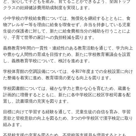
ど、安心して子どもを産み、育てることができるよう、全国トップ
クラスの妊婦健診費用助成制度を実現します。
小中学校の学校給食費については、無償化を継続するとともに、食
物アレルギー等を理由に給食を喫食せず、弁当を持参している児童
生徒の保護者に対して、新たに給食費相当分の補助を行うことによ
り、子育て世帯の家計への負担軽減を図ります。
義務教育9年間の一貫性・連続性のある教育活動を通じて、学力向上
や豊かな人間性の育成を目指すため、新たに学校教育審議会を設置
し、義務教育学校について、検討を進めます。
学校体育館の空調設備については、令和7年度までの全校設置に向け
た整備を着実に進め、教育環境の更なる向上を図ります。
学校図書館については、確かな学力と豊かな心を育むため、蔵書を
計画的に増冊するとともに、新たに各中学校区に校区学校司書を配
置し、読書環境の充実を図ります。
目標に向けて学習する経験を通して、児童生徒の自信を育み、学習
意欲と登校意欲の向上を図るため、3つの中学校区で漢字検定に取り
組みます。
不登校支援の充実を図るため、不登校等支援員を増員するととも