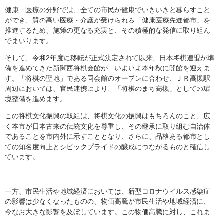
健康・医療の分野では、全ての市民が健康でいきいきと暮らすこと
ができ、質の高い医療・介護が受けられる「健康医療先進都市」を
推進するため、施策の更なる充実と、その積極的な発信に取り組ん
でまいります。
そして、令和2年度に移転が正式決定されて以来、日本将棋連盟が準
備を進めてきた新関西将棋会館が、いよいよ本年秋に開館を迎えま
す。「将棋の聖地」である同会館のオープンに合わせ、ＪＲ高槻駅
周辺においては、官民連携により、「将棋のまち高槻」としての環
境整備を進めます。
この将棋文化振興の取組は、将棋文化の振興はもちろんのこと、広
く本市が日本古来の伝統文化を尊重し、その継承に取り組む自治体
であることを市内外に示すこととなり、さらに、品格ある都市とし
ての知名度向上とシビックプライドの醸成につながるものと確信し
ています。
一方、市民生活や地域経済においては、新型コロナウイルス感染症
の影響は少なくなったものの、物価高騰が市民生活や地域経済に、
今なお大きな影響を及ぼしています。この物価高騰に対し、これま