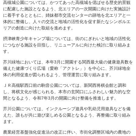
高槻城公園については、かつてあった高槻城を偲ばせる歴史的景観
に配慮した施設となるよう、北エリアの一次開園に向けた実施設計
に着手するとともに、姉妹都市交流センターの跡地を北エリアと一
体的に整備し、人々の交流と地域の活性化を促す新たなシンボルエ
リアの創造に向けた取組を進めます。
摂津峡青少年キャンプ場については、街のにぎわいと地域の活性化
につながる施設を目指し、リニューアルに向けた検討に取り組みま
す。
芥川緑地においては、本年3月に開園する関西最大級の健康遊具数を
備えた健康づくり広場（愛称「アクトレ」）を中心に、芥川緑地全
体の利用促進が図られるよう、管理運営に取り組みます。
ＪＲ高槻駅西口前の駒音公園については、新関西将棋会館と調和
し、将棋文化が感じられる、本市の玄関口にふさわしい魅力的な空
間となるよう、令和7年3月の開園に向け整備を推進します。
芥川公園については、インクルーシブ遊具や乳幼児用遊具などを備
えた、誰もが共に遊び楽しめる公園となるよう、再整備に取り組み
ます。
農業経営基盤強化促進法の改正に伴い、市街化調整区域内の農地の