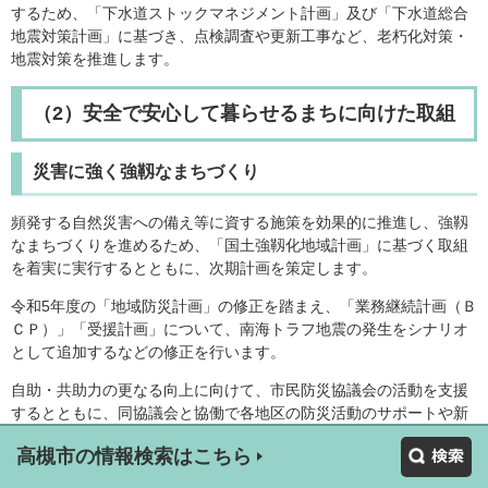
するため、「下水道ストックマネジメント計画」及び「下水道総合
地震対策計画」に基づき、点検調査や更新工事など、老朽化対策・
地震対策を推進します。
（2）安全で安心して暮らせるまちに向けた取組
災害に強く強靱なまちづくり
頻発する自然災害への備え等に資する施策を効果的に推進し、強靱
なまちづくりを進めるため、「国土強靱化地域計画」に基づく取組
を着実に実行するとともに、次期計画を策定します。
令和5年度の「地域防災計画」の修正を踏まえ、「業務継続計画（Ｂ
ＣＰ）」「受援計画」について、南海トラフ地震の発生をシナリオ
として追加するなどの修正を行います。
自助・共助力の更なる向上に向けて、市民防災協議会の活動を支援
するとともに、同協議会と協働で各地区の防災活動のサポートや新
たな防災リーダーの育成を行うなど、災害に強いまちづくり・人づ
高槻市の情報検索はこちら
くりを推進します。