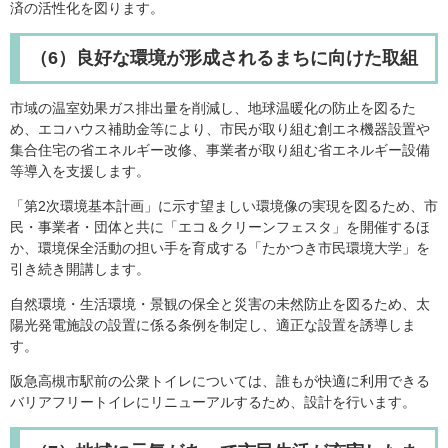
済の活性化を図ります。
（6）良好な環境が形成されるまちに向けた取組
市域の温室効果ガス排出量を削減し、地球温暖化の防止を図るた
め、エコハウス補助金等により、市民が取り組む創エネ機器設置や
集合住宅の省エネルギー改修、事業者が取り組む省エネルギー設備
等導入を支援します。
「第2次環境基本計画」に示す望ましい環境像の実現を図るため、市
民・事業者・団体と共に「エコ＆クリーンフェスタ」を開催するほ
か、環境保全活動の担い手を育成する「たかつき市民環境大学」を
引き続き開講します。
自然環境・生活環境・景観の保全と災害の未然防止を図るため、太
陽光発電施設の設置に係る条例を制定し、適正な設置を誘導しま
す。
阪急高槻市駅前の公衆トイレについては、誰もが快適に利用できる
バリアフリートイレにリニューアルするため、設計を行います。