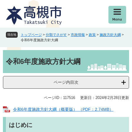
ペ
メ
ー
ニ
ジ
ュ
の
ー
先
を
頭
飛
トップページ
>
分類でさがす
>
市政情報
>
政策
>
施政方針大綱
>
現在地
で
ば
令和6年度施政方針大綱
す
し
。
て
本
本
文
令和6年度施政方針大綱
文
へ
ページ内目次
ページID：117516
更新日：2024年2月28日更新
令和6年度施政方針大綱（概要版） （PDF：2.74MB）
はじめに