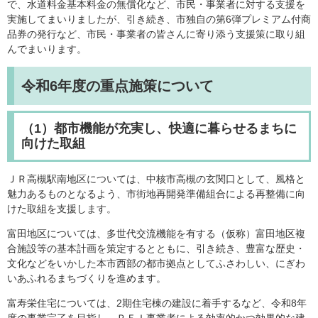
で、水道料金基本料金の無償化など、市民・事業者に対する支援を
実施してまいりましたが、引き続き、市独自の第6弾プレミアム付商
品券の発行など、市民・事業者の皆さんに寄り添う支援策に取り組
んでまいります。
令和6年度の重点施策について
（1）都市機能が充実し、快適に暮らせるまちに
向けた取組
ＪＲ高槻駅南地区については、中核市高槻の玄関口として、風格と
魅力あるものとなるよう、市街地再開発準備組合による再整備に向
けた取組を支援します。
富田地区については、多世代交流機能を有する（仮称）富田地区複
合施設等の基本計画を策定するとともに、引き続き、豊富な歴史・
文化などをいかした本市西部の都市拠点としてふさわしい、にぎわ
いあふれるまちづくりを進めます。
富寿栄住宅については、2期住宅棟の建設に着手するなど、令和8年