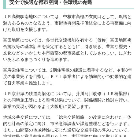
安全で快適な都市空間・住環境の創造
ＪＲ高槻駅南地区については、中核市高槻の玄関口として、風格と
魅力あるものとなるよう、市街地再開発準備組合による再整備に向
けた取組を支援します。
富田地区については、多世代交流機能を有する（仮称）富田地区複
合施設等の基本計画を策定するとともに、引き続き、豊富な歴史・
文化などをいかした本市西部の都市拠点としてふさわしい、にぎわ
いあふれるまちづくりを進めます。
富寿栄住宅については、2期住宅棟の建設に着手するなど、令和8年
度の事業完了を目指し、ＰＦＩ事業者による効率的かつ効果的な建
て替え事業を推進します。
ＪＲ京都線の鉄道高架化については、芥川河川改修（ＪＲ橋梁部）
との同時施工等による整備効果について、関係機関と検討を行い、
事業の実現が図れるよう大阪府に要望します。
地域公共交通については、「総合交通戦略」の改定に合わせた一体
的な計画の策定に向け、市民意識調査や課題整理などを行います。
また、山間部の地域特性に応じた適切な交通手段の導入について、
地域住民と意見交換を重ねた上で、実証実験に向けて取り組みま