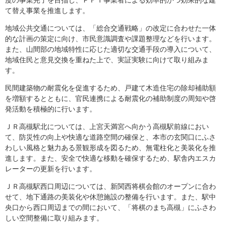
度の事業完了を目指し、ＰＦＩ事業者による効率的かつ効果的な建
て替え事業を推進します。
地域公共交通については、「総合交通戦略」の改定に合わせた一体
的な計画の策定に向け、市民意識調査や課題整理などを行います。
また、山間部の地域特性に応じた適切な交通手段の導入について、
地域住民と意見交換を重ねた上で、実証実験に向けて取り組みま
す。
民間建築物の耐震化を促進するため、戸建て木造住宅の除却補助額
を増額するとともに、官民連携による耐震化の補助制度の周知や啓
発活動を積極的に行います。
ＪＲ高槻駅北については、上宮天満宮へ向かう高槻駅前線におい
て、防災性の向上や快適な道路空間の確保と、本市の玄関口にふさ
わしい風格と魅力ある景観形成を図るため、無電柱化と美装化を推
進します。また、安全で快適な移動を確保するため、駅舎内エスカ
レーターの更新を行います。
ＪＲ高槻駅西口周辺については、新関西将棋会館のオープンに合わ
せて、地下通路の美装化や休憩施設の整備を行います。また、駅中
央口から西口周辺までの間において、「将棋のまち高槻」にふさわ
しい空間整備に取り組みます。