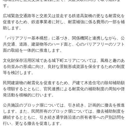
す。
広域緊急交通路等と交差又は並走する鉄道高架橋の更なる耐震化を
促進するため、鉄道事業者に対し、耐震補強に係る費用の一部を補
助します。
「バリアフリー基本構想」に基づき、関係機関と連携しながら、公
共交通、道路、建築物等のハード面と、心のバリアフリーのソフト
面の取組を一体的に推進します。
文化財保存活用区域である城下町エリアについては、風格と趣のあ
る街並みの形成に向け、良好な景観形成資源を保全するための制度
等を検討します。
民間建築物の耐震化を促進するため、戸建て木造住宅の除却補助額
を増額するとともに、官民連携による耐震化の補助制度の周知や啓
発活動を積極的に行います。
公共施設のブロック塀については、引き続き、計画的に撤去を推進
します。また、民間所有のブロック塀については、撤去補助制度を
継続するとともに、引き続き通学路沿道の所有者等への戸別訪問を
行い、更なる撤去を促進します。