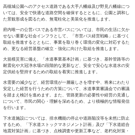
高槻城公園へのアクセス道路である大手八幡線及び野見八幡線につ
いては、安全で快適な道路空間を確保するとともに、公園と調和し
た景観形成を図るため、無電柱化と美装化を推進します。
府内唯一の公営バスである市営バスについては、市民の生活に欠か
せない重要な社会インフラとして、「市営バス経営戦略」に基づく
取組を推進するとともに、事業を取り巻く環境の変化に対応するた
め、更なる経営基盤の確立・強化に向けた取組を推進します。
大規模災害に備え、「水道事業基本計画」に基づき、基幹管路等の
耐震化や大冠浄水場の段階的な更新など、安全で安心な水道水の安
定供給を堅持するための取組を着実に推進します。
水需要の減少など、経営環境が一層厳しさを増す中、将来にわたり
安定した経営を行うための方策について、水道事業審議会での審議
を踏まえ検討を進めます。また、管路更新の必要性や経営の見通し
について、市民の関心・理解を深めるため、より積極的な情報発信
を行います。
下水道施設については、排水機能の停止や道路陥没等を未然に防止
するため、「下水道ストックマネジメント計画」及び「下水道総合
地震対策計画」に基づき、点検調査や更新工事など、老朽化対策・