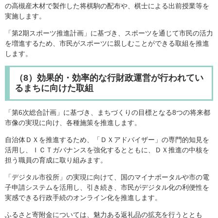
の高槻産木材で製作した将棋駒の配布や、棋士による出前授業等を
実施します。
「第2期スポーツ推進計画」に基づき、スポーツを通じて市民の活力
を増進するため、市民がスポーツに親しむことができる取組を推進
します。
（8）効果的・効率的な行財政運営が行われてい
るまちに向けた取組
「第6次総合計画」に基づき、まちづくりの目標となる8つの将来都
市像の実現に向け、各種施策を推進します。
自治体ＤＸを推進するため、「ＤＸアドバイザー」の専門的知見を
活用し、ＩＣＴガバナンスを強化するとともに、ＤＸ推進の中核を
担う職員の育成に取り組みます。
「デジタル市役所」の実現に向けて、国のマイナポータルや市の電
子申請システムを活用し、引き続き、市民がデジタル化の利便性を
実感できる行政手続のオンライン化を推進します。
ふるさと寄附金については、魅力ある返礼品の拡充を行うととも