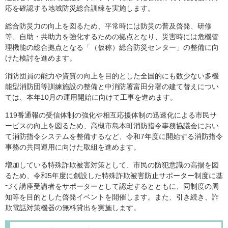
応を確認する地域防災総合訓練を実施します。
総合防災力の向上を図るため、平常時には防災の普及啓発、研修
等、自助・共助力を強化するための拠点となり、災害時には危機管
理機能の総合拠点となる「（仮称）総合防災センター」の整備に向
けた検討を進めます。
消防団員の能力や資質の向上を目的とした全国的にも数少ない多機
能型消防団等訓練施設の整備と中消防署富田分署の建て替えについ
ては、本年10月の運用開始に向けて工事を進めます。
119番通報の受信体制の強化や相互応援体制の迅速化による市民サ
ービスの向上を図るため、高槻市島本町消防指令事務協議会におい
て消防指令システムを整備するなど、令和7年度に開始する消防指令
事務の共同運用に向けた取組を進めます。
増加している特殊詐欺被害対策として、市民の防犯意識の高揚を図
るため、令和5年度に創設した特殊詐欺被害防止サポーター制度に基
づく講座受講者をサポーターとして認定するとともに、同制度の周
知等を目的とした啓発イベントを開催します。また、引き続き、詐
欺電話対策機器の無料貸出を実施します。