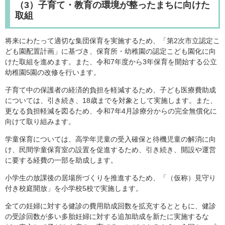
（3）子育て・教育の環境が整ったまちに向けた
取組
将来にわたって適切な集団保育を実施するため、「第2次市立認定こ
ども園配置計画」に基づき、保育所・幼稚園の認定こども園化に向
けた取組を進めます。また、令和7年度から3年保育を開始する公立
幼稚園5園の改修を行います。
子育て中の保護者の経済的負担を軽減するため、子ども医療費助成
については、引き続き、18歳までを対象として実施します。また、
更なる負担軽減を図るため、令和7年4月診療分からの完全無償化に
向けて取り組みます。
学童保育については、高学年児童の受入確保と待機児童の解消に向
け、民間学童保育室の設置を促進するため、引き続き、開設や運営
に要する経費の一部を助成します。
小学生の放課後の居場所づくりを推進するため、「（仮称）見守り
付き校庭開放」を小学校5校で実施します。
全ての妊婦に対する健診の費用助成回数を拡充するとともに、健診
の受診回数が多い多胎妊婦に対する追加助成を新たに実施するな