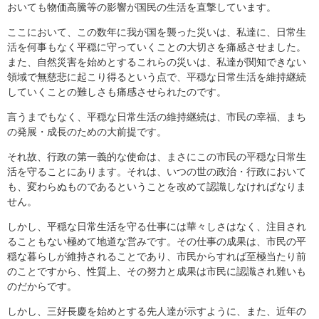
おいても物価高騰等の影響が国民の生活を直撃しています。
ここにおいて、この数年に我が国を襲った災いは、私達に、日常生
活を何事もなく平穏に守っていくことの大切さを痛感させました。
また、自然災害を始めとするこれらの災いは、私達が関知できない
領域で無慈悲に起こり得るという点で、平穏な日常生活を維持継続
していくことの難しさも痛感させられたのです。
言うまでもなく、平穏な日常生活の維持継続は、市民の幸福、まち
の発展・成長のための大前提です。
それ故、行政の第一義的な使命は、まさにこの市民の平穏な日常生
活を守ることにあります。それは、いつの世の政治・行政において
も、変わらぬものであるということを改めて認識しなければなりま
せん。
しかし、平穏な日常生活を守る仕事には華々しさはなく、注目され
ることもない極めて地道な営みです。その仕事の成果は、市民の平
穏な暮らしが維持されることであり、市民からすれば至極当たり前
のことですから、性質上、その努力と成果は市民に認識され難いも
のだからです。
しかし、三好長慶を始めとする先人達が示すように、また、近年の