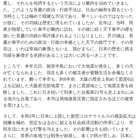
重し、それらを包摂するという方法により畿内を治めていきまし
た。このような長慶の政治・行政手法は、社会の融和を図るという
当時としては極めて穏健な方法であり、華々しいものではなかった
が故に、その功績は歴史に埋もれていましたが、近年は、当時、民
衆が熱望していた泰平が畿内に訪れ、その後に続く天下泰平の礎を
築いた長慶の功績が再評価されるようになりました。芥川城は、長
慶が泰平のための政治・行政の本拠とした天下の政庁です。その存
在は、いわば幸福の象徴ともいえ、我がまちに、日本の歴史に残る
功績を象徴する史跡があることは大いに誇るべきことです。
ところで、本年元日、能登半島において大地震が発生し、多くの方
が亡くなられました。現在も多くの被災者が避難生活を余儀なくさ
れています。翻って本市も、約6年前、大阪の歴史上初めて震度6以
上を記録した大阪府北部地震で、まさに震源地として地震災害を経
験しました。これに引き続いて到来した台風第21号も史上まれにみ
る強大な台風であり、本市は局地激甚災害に指定されるほどの被害
を受けました。
そして、令和2年に日本に上陸した新型コロナウイルスの感染拡大は
猖獗を極め、想定をはるかに超える社会経済活動の停滞により、市
民生活に大きな打撃を与えました。その影響は今も続いています。
さらに、世界の各地では戦争が頻発し、多くの民が苦しみ、日本に