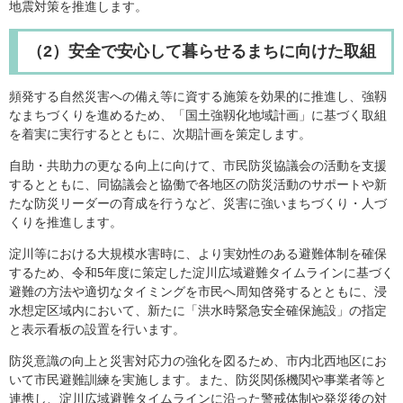
地震対策を推進します。
（2）安全で安心して暮らせるまちに向けた取組
頻発する自然災害への備え等に資する施策を効果的に推進し、強靱
なまちづくりを進めるため、「国土強靱化地域計画」に基づく取組
を着実に実行するとともに、次期計画を策定します。
自助・共助力の更なる向上に向けて、市民防災協議会の活動を支援
するとともに、同協議会と協働で各地区の防災活動のサポートや新
たな防災リーダーの育成を行うなど、災害に強いまちづくり・人づ
くりを推進します。
淀川等における大規模水害時に、より実効性のある避難体制を確保
するため、令和5年度に策定した淀川広域避難タイムラインに基づく
避難の方法や適切なタイミングを市民へ周知啓発するとともに、浸
水想定区域内において、新たに「洪水時緊急安全確保施設」の指定
と表示看板の設置を行います。
防災意識の向上と災害対応力の強化を図るため、市内北西地区にお
いて市民避難訓練を実施します。また、防災関係機関や事業者等と
連携し、淀川広域避難タイムラインに沿った警戒体制や発災後の対