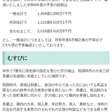
成いたしました令和6年度の予算の総額は
一般会計で 1,404億1,098万7千円
特別会計で 1,112億8,518万1千円
合わせまして、 2,516億9,616万8千円
とし、一般会計につきましては、対前年度6月補正後の予算比で
2.5％増の予算編成といたしております。
むすびに
本市で7番目に国史跡の指定を受けた芥川城は、戦国時代の大名三好
長慶が全盛期に本拠としていた城郭です。
戦国時代、群雄は割拠し、政治の中心であった京においても私益を
図るための政争や武力衝突が後を絶たない中、長慶は、統治能力を
失った室町幕府に代わり、芥川城において畿内を掌握し始めます。
長慶は、畿内の大名、国人衆、寺社勢力、商人、農村など、当時の
社会を代表する各勢力のそれぞれの立場や利益などをできる限り尊