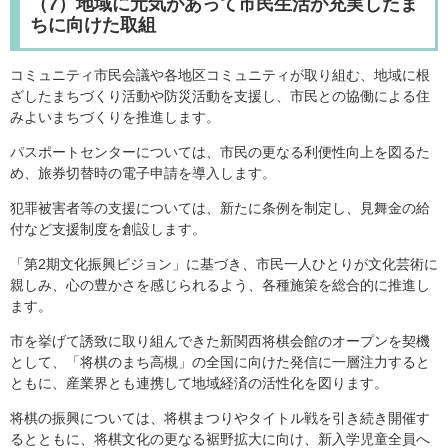
（7）地域に元気があって市民生活が充実したま
ちに向けた取組
コミュニティ市民会議や各地区コミュニティが取り組む、地域に根
ざしたまちづくり活動や防災活動を支援し、市民との協働による住
みよいまちづくりを推進します。
パスポートセンターについては、市民の更なる利便性向上を図るた
め、旅券切替時の電子申請を導入します。
犯罪被害者等の支援については、新たに条例を制定し、見舞金の給
付など支援制度を創設します。
「第2期文化振興ビジョン」に基づき、市民一人ひとりが文化芸術に
親しみ、心の豊かさを感じられるよう、各種施策を総合的に推進し
ます。
市を挙げて誘致に取り組んできた新関西将棋会館のオープンを契機
として、「将棋のまち高槻」の全国に向けた発信に一層注力すると
ともに、産業界とも連携して地域経済の活性化を図ります。
将棋の振興については、将棋まつりやタイトル戦を引き続き開催す
るとともに、将棋文化の更なる裾野拡大に向け、新入学児童全員へ