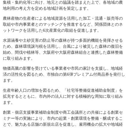
集積・集約化等に向け、地元との協議を踏まえた上で、各地域の農
地利用の考え方を定める地域計画を策定します。
農林産物の生産者による地域資源を活用した加工・流通・販売等の
取組や市内事業者とのマッチングを推進するなど、関係団体とのネ
ットワークを活用した6次産業化の取組を促進します。
水源涵養や土砂災害の防止等の森林が持つ多面的機能を発揮させる
ため、森林環境譲与税を活用し、台風により被災した森林の復旧を
始め、間伐や植林等、大阪府や大阪府森林組合と連携した森林整備
に取り組みます。
物価高騰の影響を受けている事業者や市民の家計を支援し、地域経
済の活性化を図るため、市独自の第6弾プレミアム付商品券を発行し
ます。
生産年齢人口の増加を図るため、「社宅等整備促進補助金制度」を
拡充するとともに、市内外の法人に対する積極的な周知に取り組み
ます。
創業・個店支援事業補助金制度や商工会議所との共催による創業セ
ミナー等の実施により、市内の起業・創業環境を整備・醸成するこ
とで、魅力ある店舗の新規出店を促進し、雇用機会の拡大や地域経