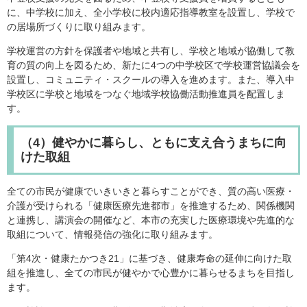
に、中学校に加え、全小学校に校内適応指導教室を設置し、学校で
の居場所づくりに取り組みます。
学校運営の方針を保護者や地域と共有し、学校と地域が協働して教
育の質の向上を図るため、新たに4つの中学校区で学校運営協議会を
設置し、コミュニティ・スクールの導入を進めます。また、導入中
学校区に学校と地域をつなぐ地域学校協働活動推進員を配置しま
す。
（4）健やかに暮らし、ともに支え合うまちに向
けた取組
全ての市民が健康でいきいきと暮らすことができ、質の高い医療・
介護が受けられる「健康医療先進都市」を推進するため、関係機関
と連携し、講演会の開催など、本市の充実した医療環境や先進的な
取組について、情報発信の強化に取り組みます。
「第4次・健康たかつき21」に基づき、健康寿命の延伸に向けた取
組を推進し、全ての市民が健やかで心豊かに暮らせるまちを目指し
ます。