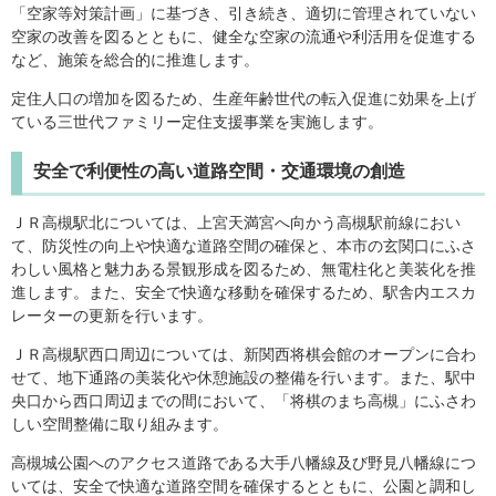
「空家等対策計画」に基づき、引き続き、適切に管理されていない
空家の改善を図るとともに、健全な空家の流通や利活用を促進する
など、施策を総合的に推進します。
定住人口の増加を図るため、生産年齢世代の転入促進に効果を上げ
ている三世代ファミリー定住支援事業を実施します。
安全で利便性の高い道路空間・交通環境の創造
ＪＲ高槻駅北については、上宮天満宮へ向かう高槻駅前線におい
て、防災性の向上や快適な道路空間の確保と、本市の玄関口にふさ
わしい風格と魅力ある景観形成を図るため、無電柱化と美装化を推
進します。また、安全で快適な移動を確保するため、駅舎内エスカ
レーターの更新を行います。
ＪＲ高槻駅西口周辺については、新関西将棋会館のオープンに合わ
せて、地下通路の美装化や休憩施設の整備を行います。また、駅中
央口から西口周辺までの間において、「将棋のまち高槻」にふさわ
しい空間整備に取り組みます。
高槻城公園へのアクセス道路である大手八幡線及び野見八幡線につ
いては、安全で快適な道路空間を確保するとともに、公園と調和し