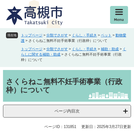
ペ
メ
ー
ニ
ジ
ュ
の
ー
先
を
頭
飛
トップページ
>
分類でさがす
>
くらし・手続き
>
ペット
>
動物愛
現在地
で
ば
護
>
さくらねこ無料不妊手術事業（行政枠）について
す
し
トップページ
>
分類でさがす
>
くらし・手続き
>
補助・助成
>
く
。
て
らしに関する補助・助成
>
さくらねこ無料不妊手術事業（行政
本
枠）について
文
へ
本
文
さくらねこ無料不妊手術事業（行政
枠）について
ページ内目次
ページID：131851
更新日：2025年3月27日更新