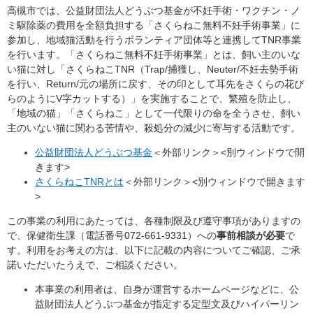
高槻市では、公益財団法人どうぶつ基金が不妊手術・ワクチン・ノ
ミ駆除薬の費用を全額負担する「さくらねこ無料不妊手術事業」に
参加し、地域猫活動を行うボランティア団体等と連携してTNR事業
を行います。「さくらねこ無料不妊手術事業」とは、飼い主のいな
い猫に対し「さくらねこTNR（Trap/捕獲し、Neuter/不妊去勢手術
を行い、Return/元の場所に戻す、その印として耳先をさくらの花び
らのようにV字カットする）」を実施することで、繁殖を防止し、
「地域の猫」「さくらねこ」として一代限りの命を全うさせ、飼い
主のいない猫に関わる苦情や、殺処分の減少に寄与する活動です。
公益財団法人どうぶつ基金
＜外部リンク＞
<別ウィンドウで開
きます>
さくらねこTNRとは
＜外部リンク＞
<別ウィンドウで開きます
>
この事業の利用にあたっては、各種制限及び遵守事項がありますの
で、保健衛生課（電話番号072-661-9331）への​
事前相談が必要
で
す
。利用をお考えの方は、以下に記載の内容についてご確認、ご承
諾いただいたうえで、ご相談ください。
本事業の利用者は、自身が運営するホームページなどに、公
益財団法人どうぶつ基金が指定する定型文及びハイパーリン