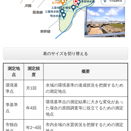
表のサイズを切り替える
測定地
測定頻
概要
点
度
環境基
水域の環境基準の達成状況を把握するため
月1回
準点
の測定地点
環境基準点の測定結果に大きな変化があっ
準基準
年4回
た場合の原因調査等に役立てるための測定
点
地点
市独自
市内全域の水質状況を把握するための測定
年2~4回
地点
地点