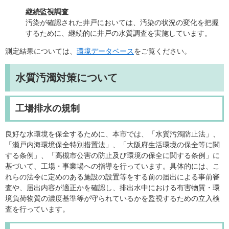
継続監視調査
汚染が確認された井戸においては、汚染の状況の変化を把握
するために、継続的に井戸の水質調査を実施しています。
測定結果については、
環境データベース
をご覧ください。
水質汚濁対策について
工場排水の規制
良好な水環境を保全するために、本市では、「水質汚濁防止法」、
「瀬戸内海環境保全特別措置法」、「大阪府生活環境の保全等に関
する条例」、「高槻市公害の防止及び環境の保全に関する条例」に
基づいて、工場・事業場への指導を行っています。具体的には、こ
れらの法令に定めのある施設の設置等をする前の届出による事前審
査や、届出内容が適正かを確認し、排出水中における有害物質・環
境負荷物質の濃度基準等が守られているかを監視するための立入検
査を行っています。