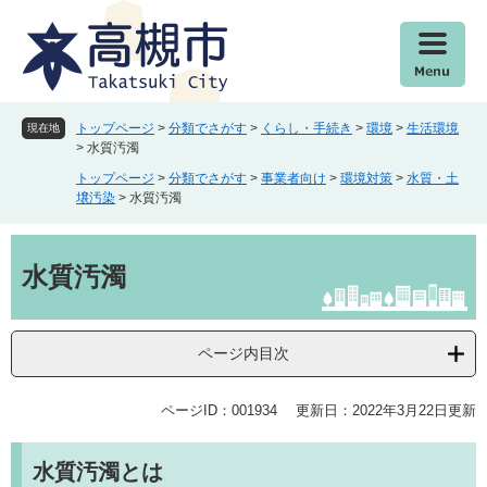
ペ
メ
ー
ニ
ジ
ュ
の
ー
先
を
頭
飛
トップページ
>
分類でさがす
>
くらし・手続き
>
環境
>
生活環境
現在地
で
ば
>
水質汚濁
す
し
トップページ
>
分類でさがす
>
事業者向け
>
環境対策
>
水質・土
。
て
壌汚染
>
水質汚濁
本
文
本
へ
文
水質汚濁
ページ内目次
ページID：001934
更新日：2022年3月22日更新
水質汚濁とは