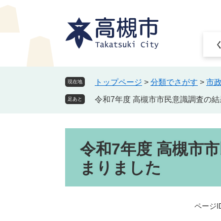
ペ
メ
ー
ニ
ジ
ュ
の
ー
先
を
頭
飛
で
ば
トップページ
>
分類でさがす
>
市
現在地
す
し
令和7年度 高槻市市民意識調査の
。
て
足あと
本
文
本
へ
令和7年度 高槻市
文
まりました
ページID