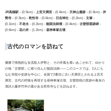
JR高槻駅
－(0.5km)－
上宮天満宮
－(0.4km)－
天神山遺跡
－(0.3km)－
伊
勢寺
－(0.3km)－
乾性寺
－(0.6km)－
日吉神社
－(0.2km)－
文塚
－
(0.1km)－
不老水
－(0.2km)－
能因法師墳
－(0.4km)－
古曽部窯跡碑
－
(0.6km)－
花の井
－(1.2km)－
昼神車塚古墳
古代のロマンを訪ねて
優雅で情熱的な女流歌人伊勢と、その作風を慕いあこがれて、ゆかり
の地「古曽部」に移り住んだ能囚法師――このコースでは、2人にち
なむ寺院や史跡を中心に、全国で2番目に古い天満宮とされる上宮天
満宮、古代の狩猟を再現する昼神車塚古墳、古曽部焼の窯跡や幕末の
漢詩人藤井竹外の墓がある乾性寺などを訪ねます。