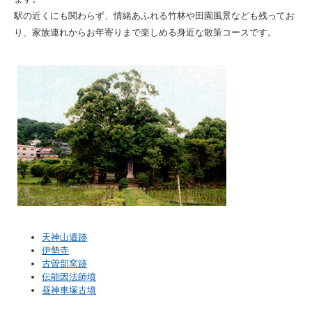
駅の近くにも関わらず、情緒あふれる竹林や田園風景なども残ってお
り、家族連れからお年寄りまで楽しめる身近な散策コースです。
天神山遺跡
伊勢寺
古曽部窯跡
伝能因法師墳
昼神車塚古墳