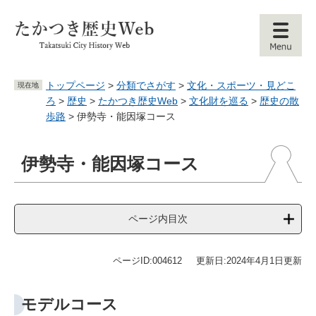
ペ
メ
ー
ニ
ジ
ュ
の
ー
先
を
頭
飛
トップページ
>
分類でさがす
>
文化・スポーツ・見どこ
現在地
で
ば
ろ
>
歴史
>
たかつき歴史Web
>
文化財を巡る
>
歴史の散
す
し
歩路
>
伊勢寺・能因塚コース
。
て
本
本
文
伊勢寺・能因塚コース
文
へ
ページ内目次
ページID:004612
更新日:2024年4月1日更新
モデルコース