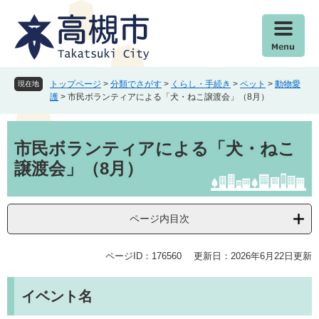
ペ
メ
ー
ニ
ジ
ュ
の
ー
先
を
頭
飛
トップページ
>
分類でさがす
>
くらし・手続き
>
ペット
>
動物愛
現在地
で
ば
護
>
市民ボランティアによる「犬・ねこ譲渡会」（8月）
す
し
。
て
本
本
文
市民ボランティアによる「犬・ねこ
文
譲渡会」（8月）
へ
ページ内目次
ページID：176560
更新日：2026年6月22日更新
イベント名