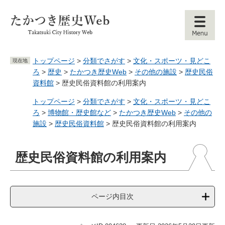
ペ
メ
ー
ニ
ジ
ュ
の
ー
先
を
頭
飛
トップページ
>
分類でさがす
>
文化・スポーツ・見どこ
現在地
で
ば
ろ
>
歴史
>
たかつき歴史Web
>
その他の施設
>
歴史民俗
す
し
資料館
>
歴史民俗資料館の利用案内
。
て
本
トップページ
>
分類でさがす
>
文化・スポーツ・見どこ
文
ろ
>
博物館・歴史館など
>
たかつき歴史Web
>
その他の
へ
施設
>
歴史民俗資料館
>
歴史民俗資料館の利用案内
本
歴史民俗資料館の利用案内
文
ページ内目次