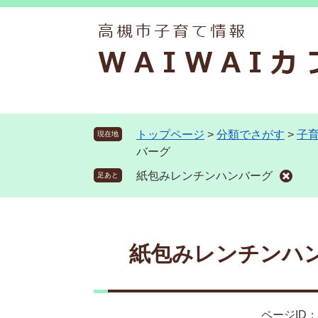
ペ
メ
ー
ニ
ジ
ュ
の
ー
先
を
頭
飛
で
ば
す
し
トップページ
>
分類でさがす
>
子
現在地
。
て
バーグ
本
紙包みレンチンハンバーグ
足あと
文
へ
本
文
紙包みレンチンハ
ページID：0