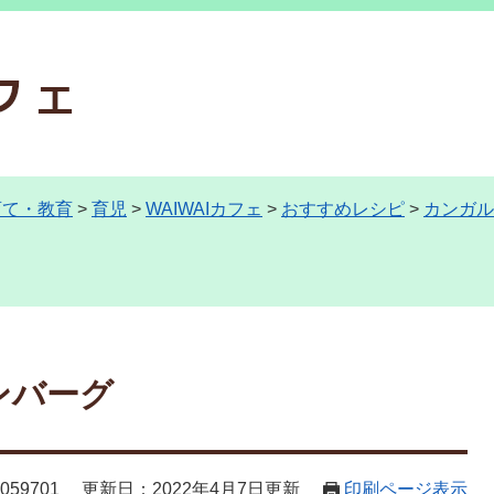
育て・教育
>
育児
>
WAIWAIカフェ
>
おすすめレシピ
>
カンガル
ンバーグ
59701
更新日：2022年4月7日更新
印刷ページ表示