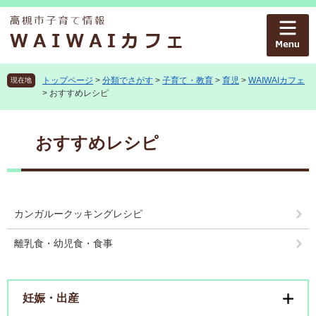
ペ
メ
ー
ニ
ジ
ュ
の
ー
先
を
頭
飛
トップページ
>
分類でさがす
>
子育て・教育
>
育児
>
WAIWAIカフェ
現在地
>
おすすめレシピ
で
ば
す
し
本
。
て
文
おすすめレシピ
本
文
へ
カンガルークッキングレシピ
離乳食・幼児食・食事
妊娠・出産