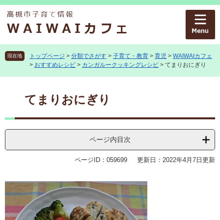
ペ
メ
ー
ニ
ジ
ュ
の
ー
先
を
頭
飛
トップページ
>
分類でさがす
>
子育て・教育
>
育児
>
WAIWAIカフェ
現在地
>
おすすめレシピ
>
カンガルークッキングレシピ
>
てまりおにぎり
で
ば
す
し
本
。
て
文
てまりおにぎり
本
文
へ
ページ内目次
ページID：059699
更新日：2022年4月7日更新