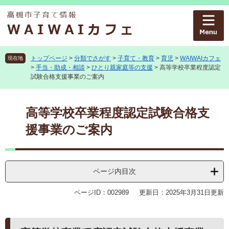
ペ
メ
ー
ニ
ジ
ュ
の
ー
先
を
頭
飛
トップページ
>
分類でさがす
>
子育て・教育
>
育児
>
WAIWAIカフェ
現在地
>
手当・助成・相談
>
ひとり親家庭等の支援
>
高等学校卒業程度認定
で
ば
試験合格支援事業のご案内
す
し
。
て
本
本
文
高等学校卒業程度認定試験合格支
文
へ
援事業のご案内
ページ内目次
ページID：002989
更新日：2025年3月31日更新