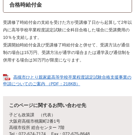
合格時給付金
受講修了時給付金の支給を受けた方が受講修了日から起算して2年以
内に高等学校卒業程度認定試験に全科目合格した場合に受講費用の
10％を支給します。
受講開始時給付金及び受講修了時給付金と併せて、受講方法が通信
制の場合は15万円、受講方法が通学の場合または通学及び通信制を
併用する場合は30万円が限度になります。
高槻市ひとり親家庭高等学校卒業程度認定試験合格支援事業の
申請についてのご案内 （PDF：218KB）
このページに関するお問い合わせ先
子ども政策課
代表
大阪府高槻市桃園町2番1号
高槻市役所 総合センター 7階
Tel：072-674-7174
Fax：072-675-8648