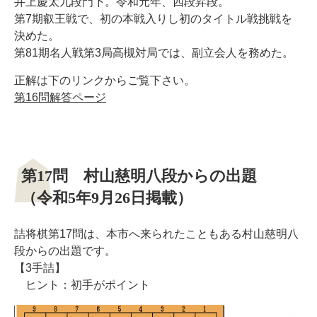
井上慶太九段門下。令和元年、四段昇段。
第7期叡王戦で、初の本戦入りし初のタイトル戦挑戦を
決めた。
第81期名人戦第3局高槻対局では、副立会人を務めた。
正解は下のリンクからご覧下さい。
第16問解答ページ
第17問 村山慈明八段からの出題
（令和5年9月26日掲載）
詰将棋第17問は、本市へ来られたこともある村山慈明八
段からの出題です。
【3手詰】
ヒント：初手がポイント