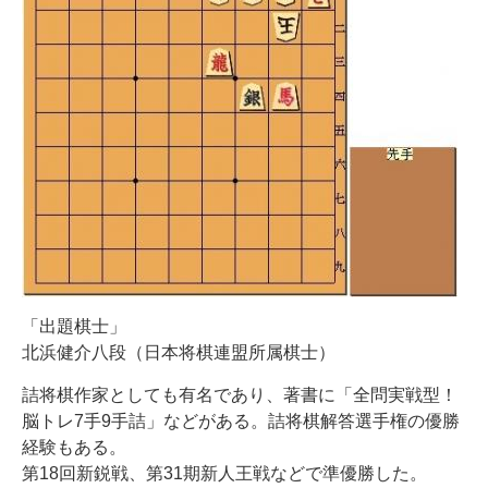
「出題棋士」
北浜健介八段（日本将棋連盟所属棋士）
詰将棋作家としても有名であり、著書に「全問実戦型！
脳トレ7手9手詰」などがある。詰将棋解答選手権の優勝
経験もある。
第18回新鋭戦、第31期新人王戦などで準優勝した。