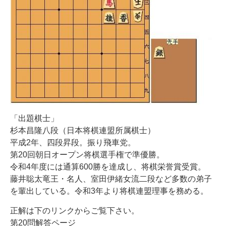
「出題棋士」
杉本昌隆八段（日本将棋連盟所属棋士）
平成2年、四段昇段。振り飛車党。
第20回朝日オープン将棋選手権で準優勝。
令和4年度には通算600勝を達成し、将棋栄誉賞受賞。
藤井聡太竜王・名人、室田伊緒女流二段など多数の弟子
を輩出している。令和3年より将棋連盟理事を務める。
正解は下のリンクからご覧下さい。
第20問解答ページ