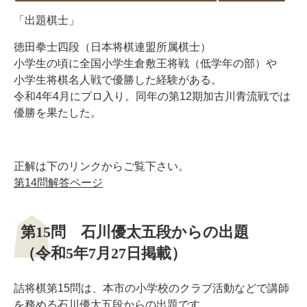
「出題棋士」
徳田拳士四段（日本将棋連盟所属棋士）
小学生の頃に全国小学生倉敷王将戦（低学年の部）や
小学生将棋名人戦で優勝した経験がある。
令和4年4月にプロ入り。同年の第12期加古川青流戦では
優勝を果たした。
正解は下のリンクからご覧下さい。
第14問解答ページ
第15問 石川優太五段からの出題
（令和5年7月27日掲載）
詰将棋第15問は、本市の小学校のクラブ活動などで講師
を務める石川優太五段からの出題です。