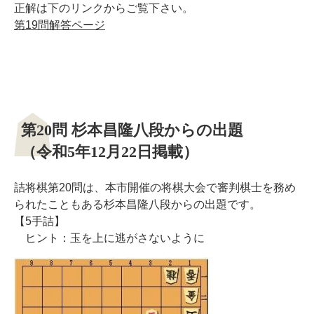
正解は下のリンクからご覧下さい。
第19問解答ページ
第20問 杉本昌隆八段からの出題
（令和5年12月22日掲載）
詰将棋第20問は、本市開催の将棋大会で審判棋士を務め
られたこともある杉本昌隆八段からの出題です。
【5手詰】
ヒント：玉を上に逃がさないように