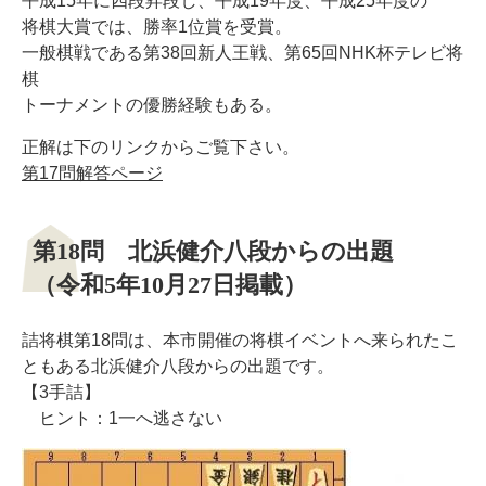
平成15年に四段昇段し、平成19年度、平成25年度の
将棋大賞では、勝率1位賞を受賞。
一般棋戦である第38回新人王戦、第65回NHK杯テレビ将
棋
トーナメントの優勝経験もある。
正解は下のリンクからご覧下さい。
第17問解答ページ
第18問 北浜健介八段からの出題
（令和5年10月27日掲載）
詰将棋第18問は、本市開催の将棋イベントへ来られたこ
ともある北浜健介八段からの出題です。
【3手詰】
ヒント：1一へ逃さない