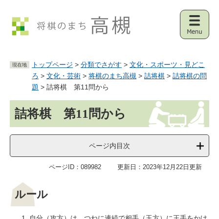
ペ
メ
ー
ニ
ジ
ュ
メ
の
ー
ニ
先
を
ュ
頭
飛
トップページ
>
分類でさがす
>
文化・スポーツ・見どこ
ー
現在地
で
ば
ろ
>
文化・芸術
>
将棋のまち高槻
>
詰将棋
>
詰将棋の問
す
し
。
て
題
>
詰将棋 第11問から
本
本
文
詰将棋 第11問から
文
へ
ページ内目次
ページID：089982
更新日：2023年12月22日更新
ルール
自分（攻方）は、つねに連続で相手（玉方）に王手をかけ