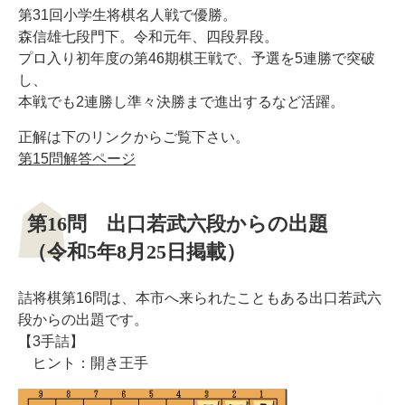
第31回小学生将棋名人戦で優勝。
森信雄七段門下。令和元年、四段昇段。
プロ入り初年度の第46期棋王戦で、予選を5連勝で突破
し、
本戦でも2連勝し準々決勝まで進出するなど活躍。
正解は下のリンクからご覧下さい。
第15問解答ページ
第16問 出口若武六段からの出題
（令和5年8月25日掲載）
詰将棋第16問は、本市へ来られたこともある出口若武六
段からの出題です。
【3手詰】
ヒント：開き王手