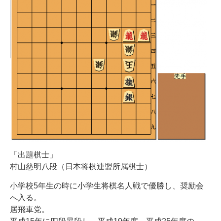
「出題棋士」
村山慈明八段（日本将棋連盟所属棋士）
小学校5年生の時に小学生将棋名人戦で優勝し、奨励会
へ入る。
居飛車党。