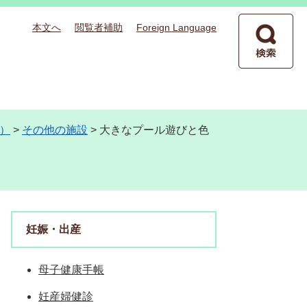
本文へ
閲覧者補助
Foreign Language
）
>
その他の施設
>
大きなプール遊びと色
妊娠・出産
母子健康手帳
妊産婦健診