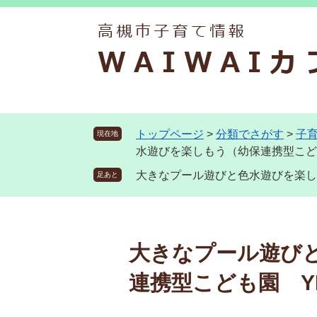
ペ
メ
ー
ニ
ジ
ュ
の
ー
先
を
頭
飛
で
ば
す
し
トップページ
>
分類でさがす
>
子
現在地
。
て
水遊びを楽しもう（幼保連携型こど
本
大きなプール遊びと色水遊びを楽し
足あと
文
へ
本
文
大きなプール遊び
連携型こども園 Y