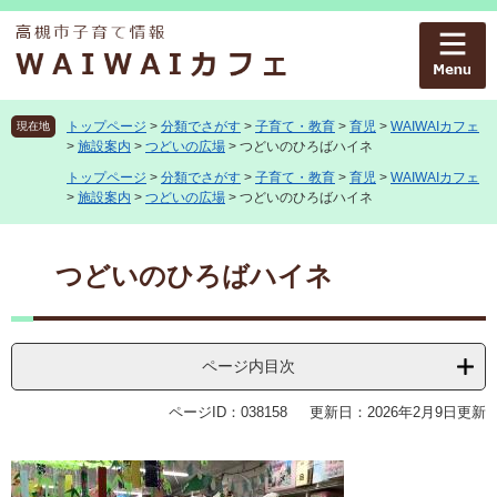
ペ
メ
ー
ニ
ジ
ュ
の
ー
先
を
頭
飛
トップページ
>
分類でさがす
>
子育て・教育
>
育児
>
WAIWAIカフェ
現在地
>
施設案内
>
つどいの広場
>
つどいのひろばハイネ
で
ば
す
し
トップページ
>
分類でさがす
>
子育て・教育
>
育児
>
WAIWAIカフェ
。
て
>
施設案内
>
つどいの広場
>
つどいのひろばハイネ
本
文
本
へ
文
つどいのひろばハイネ
ページ内目次
ページID：038158
更新日：2026年2月9日更新