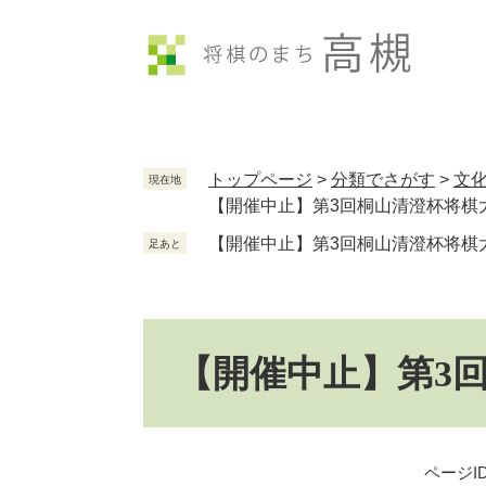
ペ
メ
ー
ニ
ジ
ュ
の
ー
先
を
頭
飛
で
ば
トップページ
>
分類でさがす
>
文
現在地
す
し
【開催中止】第3回桐山清澄杯将棋
。
て
【開催中止】第3回桐山清澄杯将棋
本
足あと
文
へ
本
文
【開催中止】第3
ページID