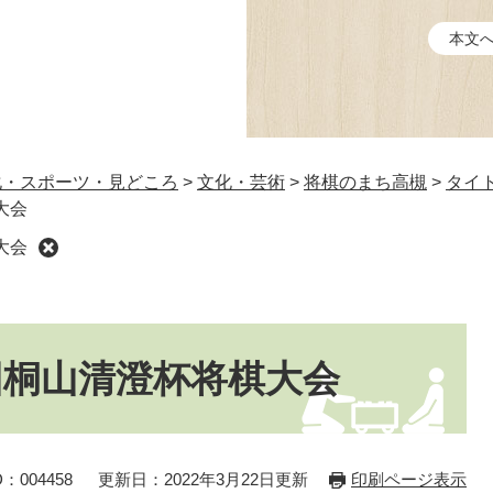
本文
化・スポーツ・見どころ
>
文化・芸術
>
将棋のまち高槻
>
タイ
大会
大会
回桐山清澄杯将棋大会
：004458
更新日：2022年3月22日更新
印刷ページ表示