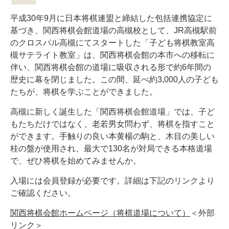
平成30年9月に日本将棋連盟と締結した包括連携協定に
基づき、関西将棋会館道場の高槻校として、JR高槻駅前
のクロスパル高槻にてスタートした「子ども将棋教室高
槻サテライト教室」は、関西将棋会館の本市への移転に
伴い、関西将棋会館の道場に吸収される形で約6年間の
歴史に幕を閉じました。この間、延べ約3,000人の子ども
たちが、将棋を学ぶことができました。
高槻に新しく誕生した「関西将棋会館道場」では、子ど
もたちだけではなく、老若男女問わず、将棋を指すこと
ができます。手触りの良い本黄楊の駒と、木目の美しい
桂の盤が使用され、最大で130名が対局できる本格道場
で、ぜひ将棋を始めてみませんか。
入場には会員登録が必要です。詳細は下記のリンクより
ご確認ください。
関西将棋会館ホームページ（将棋道場について）
＜外部
リンク＞