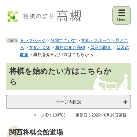
ペ
メ
ー
ニ
ジ
ュ
メ
の
ー
ニ
先
を
ュ
頭
飛
トップページ
>
分類でさがす
>
文化・スポーツ・見どこ
ー
現在地
で
ば
ろ
>
文化・芸術
>
将棋のまち高槻
>
普及の取組
>
普及の
す
し
。
て
取組
>
将棋を始めたい方はこちらから
本
本
文
将棋を始めたい方はこちらか
文
へ
ら
ページ内目次
ページID：104703
更新日：2026年6月19日更新
関西将棋会館道場