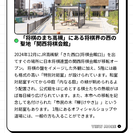
「将棋のまち高槻」にある将棋界の西の
聖地「関西将棋会館」
2024年12月にJR高槻駅「きた西口(将棋会館口)」を出
てすぐの場所に日本将棋連盟の関西将棋会館が移転オー
プン。 将棋の盤をイメージした外観に加え、5階には最
も格式の高い「特別対局室」が設けられています。和室
対局室すべてから中庭「内なる庭」の緑が眺められるよ
う配置され、公式戦をはじめとする棋士たちの熱戦がほ
ぼ毎日繰り広げられています。また、本市への移転を記
念して名付けられた「市民の木『欅(けやき)』」という
対局室もあります。 1階にあるオフィシャルショップや
道場には、一般の方も入ることができます。