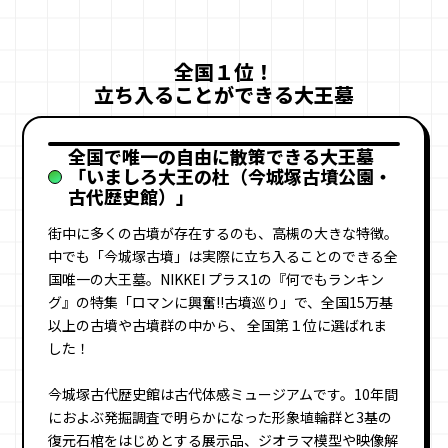
全国１位！
立ち入ることができる大王墓
全国で唯一の自由に散策できる大王墓
「いましろ大王の杜（今城塚古墳公園・
古代歴史館）」
街中に多くの古墳が存在するのも、高槻の大きな特徴。
中でも「今城塚古墳」は実際に立ち入ることのできる全
国唯一の大王墓。NIKKEI プラス1の『何でもランキン
グ』の特集「ロマンに興奮!!古墳巡り」で、全国15万基
以上の古墳や古墳群の中から、 全国第１位に選ばれま
した！
今城塚古代歴史館は古代体感ミュージアムです。10年間
におよぶ発掘調査で明らかになった形象埴輪群と3基の
復元石棺をはじめとする展示品、ジオラマ模型や映像解