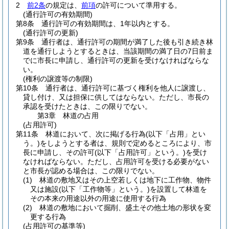
2
前2条
の規定は、
前項
の許可について準用する。
(通行許可の有効期間)
第8条
通行許可の有効期間は、1年以内とする。
(通行許可の更新)
第9条
通行者は、通行許可の期間が満了した後も引き続き林
道を通行しようとするときは、当該期間の満了日の7日前ま
でに市長に申請し、通行許可の更新を受けなければならな
い。
(権利の譲渡等の制限)
第10条
通行者は、通行許可に基づく権利を他人に譲渡し、
貸し付け、又は担保に供してはならない。
ただし、市長の
承認を受けたときは、この限りでない。
第3章
林道の占用
(占用許可)
第11条
林道において、次に掲げる行為
(以下「占用」とい
う。)
をしようとする者は、規則で定めるところにより、市
長に申請し、その許可
(以下「占用許可」という。)
を受け
なければならない。
ただし、占用許可を受ける必要がない
と市長が認める場合は、この限りでない。
(1)
林道の敷地又はその上空若しくは地下に工作物、物件
又は施設
(以下「工作物等」という。)
を設置して林道を
その本来の用途以外の用途に使用する行為
(2)
林道の敷地において掘削、盛土その他土地の形状を変
更する行為
(占用許可の基準等)