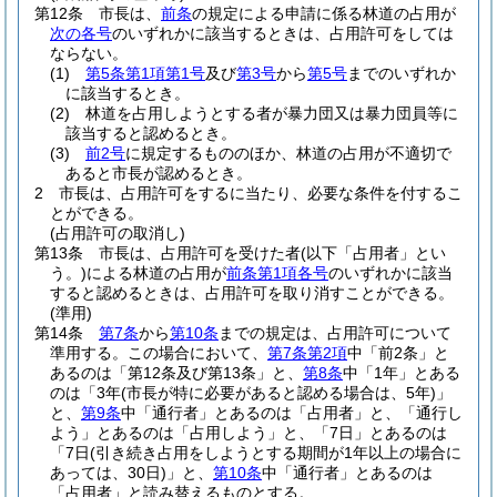
第12条
市長は、
前条
の規定による申請に係る林道の占用が
次の各号
のいずれかに該当するときは、占用許可をしては
ならない。
(1)
第5条第1項第1号
及び
第3号
から
第5号
までのいずれか
に該当するとき。
(2)
林道を占用しようとする者が暴力団又は暴力団員等に
該当すると認めるとき。
(3)
前2号
に規定するもののほか、林道の占用が不適切で
あると市長が認めるとき。
2
市長は、占用許可をするに当たり、必要な条件を付するこ
とができる。
(占用許可の取消し)
第13条
市長は、占用許可を受けた者
(以下「占用者」とい
う。)
による林道の占用が
前条第1項各号
のいずれかに該当
すると認めるときは、占用許可を取り消すことができる。
(準用)
第14条
第7条
から
第10条
までの規定は、占用許可について
準用する。
この場合において、
第7条第2項
中「前2条」と
あるのは「第12条及び第13条」と、
第8条
中「1年」とある
のは「3年
(市長が特に必要があると認める場合は、5年)
」
と、
第9条
中「通行者」とあるのは「占用者」と、「通行し
よう」とあるのは「占用しよう」と、「7日」とあるのは
「7日
(引き続き占用をしようとする期間が1年以上の場合に
あっては、30日)
」と、
第10条
中「通行者」とあるのは
「占用者」と読み替えるものとする。