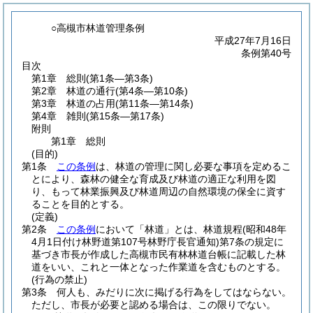
○高槻市林道管理条例
平成27年7月16日
条例第40号
目次
第1章
総則
(第1条―第3条)
第2章
林道の通行
(第4条―第10条)
第3章
林道の占用
(第11条―第14条)
第4章
雑則
(第15条―第17条)
附則
第1章
総則
(目的)
第1条
この条例
は、林道の管理に関し必要な事項を定めるこ
とにより、森林の健全な育成及び林道の適正な利用を図
り、もって林業振興及び林道周辺の自然環境の保全に資す
ることを目的とする。
(定義)
第2条
この条例
において「林道」とは、林道規程
(昭和48年
4月1日付け林野道第107号林野庁長官通知)
第7条の規定に
基づき市長が作成した高槻市民有林林道台帳に記載した林
道をいい、これと一体となった作業道を含むものとする。
(行為の禁止)
第3条
何人も、みだりに次に掲げる行為をしてはならない。
ただし、市長が必要と認める場合は、この限りでない。