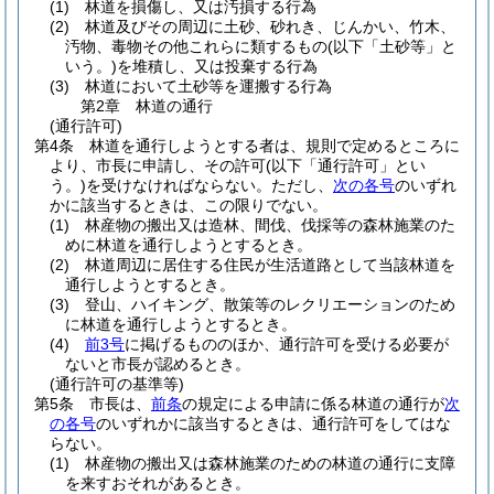
(1)
林道を損傷し、又は汚損する行為
(2)
林道及びその周辺に土砂、砂れき、じんかい、竹木、
汚物、毒物その他これらに類するもの
(以下「土砂等」と
いう。)
を堆積し、又は投棄する行為
(3)
林道において土砂等を運搬する行為
第2章
林道の通行
(通行許可)
第4条
林道を通行しようとする者は、規則で定めるところに
より、市長に申請し、その許可
(以下「通行許可」とい
う。)
を受けなければならない。
ただし、
次の各号
のいずれ
かに該当するときは、この限りでない。
(1)
林産物の搬出又は造林、間伐、伐採等の森林施業のた
めに林道を通行しようとするとき。
(2)
林道周辺に居住する住民が生活道路として当該林道を
通行しようとするとき。
(3)
登山、ハイキング、散策等のレクリエーションのため
に林道を通行しようとするとき。
(4)
前3号
に掲げるもののほか、通行許可を受ける必要が
ないと市長が認めるとき。
(通行許可の基準等)
第5条
市長は、
前条
の規定による申請に係る林道の通行が
次
の各号
のいずれかに該当するときは、通行許可をしてはな
らない。
(1)
林産物の搬出又は森林施業のための林道の通行に支障
を来すおそれがあるとき。