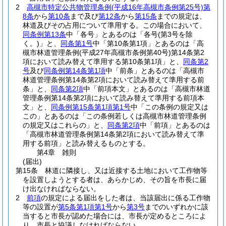
2
高槻市特定公共物管理条例
(平成16年高槻市条例第25号)
第
8条
から
第10条
まで及び
第12条
から
第15条
までの規定は、
林道及びその占用について準用する。
この場合において、
同条例第13条
中「各号」とあるのは「各号
(第3号を除
く。)
」と、
同条第1号
中「第10条第1項」とあるのは「高
槻市林道管理条例
(平成27年高槻市条例第40号)
第14条第2
項において読み替えて準用する第10条第1項」と、
同条第2
号
及び
同条例第14条第1項
中「前条」とあるのは「高槻市
林道管理条例第14条第2項において読み替えて準用する前
条」と、
同条第2項
中「前項本文」とあるのは「高槻市林道
管理条例第14条第2項において読み替えて準用する前項本
文」と、
同条例第15条第1項第1号
中「この条例の規定又は
この」とあるのは「この条例若しくは高槻市林道管理条例
の規定又はこれらの」と、
同条第2項
中「前項」とあるのは
「高槻市林道管理条例第14条第2項において読み替えて準
用する前項」と読み替えるものとする。
第4章
雑則
(届出)
第15条
林道に隣接し、又は近接する土地において工作物等
を設置しようとする者は、あらかじめ、その旨を市長に届
け出なければならない。
2
前項
の規定による届出をした者は、当該届出に係る工作物
等の設置が
第5条第1項第1号
から
第3号
までのいずれかに該
当すると市長が認めた場合には、市長が定めるところによ
り、市長と協議しなければならない。