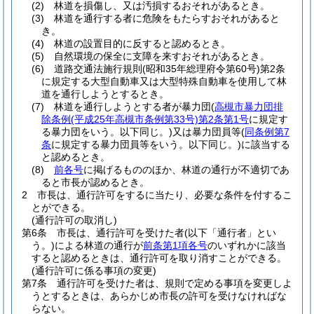
(2)
林道を損傷し、又は汚損するおそれがあるとき。
(3)
林道を通行する者に危険をもたらすおそれがあると
き。
(4)
林道の設置目的に反すると認めるとき。
(5)
自然環境の保全に支障を来すおそれがあるとき。
(6)
道路交通法施行規則
(昭和35年総理府令第60号)
第2条
に規定する大型自動車又は大型特殊自動車を使用して林
道を通行しようとするとき。
(7)
林道を通行しようとする者が暴力団
(
高槻市暴力団排
除条例
(平成25年高槻市条例第33号)
第2条第1号
に規定す
る暴力団をいう。以下同じ。)
又は暴力団員等
(
同条例第7
条
に規定する暴力団員等をいう。以下同じ。)
に該当する
と認めるとき。
(8)
前各号
に掲げるもののほか、林道の通行が不適切であ
ると市長が認めるとき。
2
市長は、通行許可をするに当たり、必要な条件を付するこ
とができる。
(通行許可の取消し)
第6条
市長は、通行許可を受けた者
(以下「通行者」とい
う。)
による林道の通行が
前条第1項各号
のいずれかに該当
すると認めるときは、通行許可を取り消すことができる。
(通行許可に係る事項の変更)
第7条
通行許可を受けた者は、規則で定める事項を変更しよ
うとするときは、あらかじめ市長の許可を受けなければな
らない。