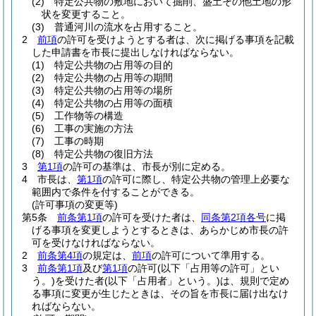
(2)
特定公共物の敷地において掘削、盛土その他土地の形
状を変更すること。
(3)
普通河川の流水を占用すること。
2
前項
の許可を受けようとする者は、次に掲げる事項を記載
した申請書を市長に提出しなければならない。
(1)
特定公共物の占用等の目的
(2)
特定公共物の占用等の期間
(3)
特定公共物の占用等の場所
(4)
特定公共物の占用等の面積
(5)
工作物等の構造
(6)
工事の実施の方法
(7)
工事の時期
(8)
特定公共物の復旧方法
3
第1項
の許可の基準は、市長が別に定める。
4
市長は、
第1項
の許可に際し、特定公共物の管理上必要な
範囲内で条件を付することができる。
(許可事項の変更等)
第5条
前条第1項
の許可を受けた者は、
同条第2項各号
に掲
げる事項を変更しようとするときは、あらかじめ市長の許
可を受けなければならない。
2
前条第4項
の規定は、
前項
の許可について準用する。
3
前条第1項
及び
第1項
の許可
(以下「占用等の許可」とい
う。)
を受けた者
(以下「占用者」という。)
は、規則で定め
る事項に変更が生じたときは、その旨を市長に届け出なけ
ればならない。