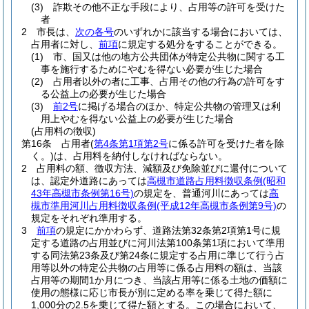
(3)
詐欺その他不正な手段により、占用等の許可を受けた
者
2
市長は、
次の各号
のいずれかに該当する場合においては、
占用者に対し、
前項
に規定する処分をすることができる。
(1)
市、国又は他の地方公共団体が特定公共物に関する工
事を施行するためにやむを得ない必要が生じた場合
(2)
占用者以外の者に工事、占用その他の行為の許可をす
る公益上の必要が生じた場合
(3)
前2号
に掲げる場合のほか、特定公共物の管理又は利
用上やむを得ない公益上の必要が生じた場合
(占用料の徴収)
第16条
占用者
(
第4条第1項第2号
に係る許可を受けた者を除
く。)
は、占用料を納付しなければならない。
2
占用料の額、徴収方法、減額及び免除並びに還付について
は、認定外道路にあっては
高槻市道路占用料徴収条例
(昭和
43年高槻市条例第16号)
の規定を、普通河川にあっては
高
槻市準用河川占用料徴収条例
(平成12年高槻市条例第9号)
の
規定をそれぞれ準用する。
3
前項
の規定にかかわらず、道路法第32条第2項第1号に規
定する道路の占用並びに河川法第100条第1項において準用
する同法第23条及び第24条に規定する占用に準じて行う占
用等以外の特定公共物の占用等に係る占用料の額は、当該
占用等の期間1か月につき、当該占用等に係る土地の価額に
使用の態様に応じ市長が別に定める率を乗じて得た額に
1,000分の2.5を乗じて得た額とする。
この場合において、