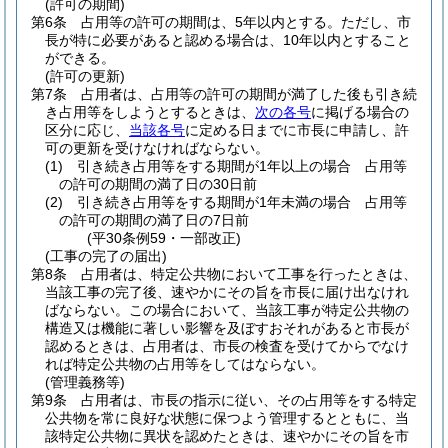
(許可の期間)
第6条
占用等の許可の期間は、5年以内とする。
ただし、市
長が特に必要があると認める場合は、10年以内とすること
ができる。
(許可の更新)
第7条
占用者は、占用等の許可の期間が満了した後も引き続
き占用等をしようとするときは、
次の各号
に掲げる場合の
区分に応じ、
当該各号
に定める日までに市長に申請し、許
可の更新を受けなければならない。
(1)
引き続き占用等をする期間が1年以上の場合 占用等
の許可の期間の満了日の30日前
(2)
引き続き占用等をする期間が1年未満の場合 占用等
の許可の期間の満了日の7日前
(平30条例59・一部改正)
(工事の完了の届出)
第8条
占用者は、特定公共物において工事を行ったときは、
当該工事の完了後、速やかにその旨を市長に届け出なけれ
ばならない。
この場合において、当該工事が特定公共物の
構造又は機能に著しい影響を及ぼすおそれがあると市長が
認めるときは、占用者は、市長の検査を受けてからでなけ
れば特定公共物の占用等をしてはならない。
(管理義務等)
第9条
占用者は、市長の指示に従い、その占用等をする特定
公共物を常に良好な状態に保つよう管理するとともに、当
該特定公共物に異状を認めたときは、速やかにその旨を市