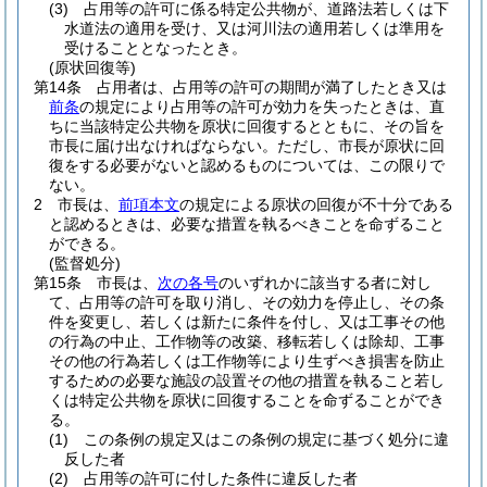
(3)
占用等の許可に係る特定公共物が、道路法若しくは下
水道法の適用を受け、又は河川法の適用若しくは準用を
受けることとなったとき。
(原状回復等)
第14条
占用者は、占用等の許可の期間が満了したとき又は
前条
の規定により占用等の許可が効力を失ったときは、直
ちに当該特定公共物を原状に回復するとともに、その旨を
市長に届け出なければならない。
ただし、市長が原状に回
復をする必要がないと認めるものについては、この限りで
ない。
2
市長は、
前項本文
の規定による原状の回復が不十分である
と認めるときは、必要な措置を執るべきことを命ずること
ができる。
(監督処分)
第15条
市長は、
次の各号
のいずれかに該当する者に対し
て、占用等の許可を取り消し、その効力を停止し、その条
件を変更し、若しくは新たに条件を付し、又は工事その他
の行為の中止、工作物等の改築、移転若しくは除却、工事
その他の行為若しくは工作物等により生ずべき損害を防止
するための必要な施設の設置その他の措置を執ること若し
くは特定公共物を原状に回復することを命ずることができ
る。
(1)
この条例の規定又はこの条例の規定に基づく処分に違
反した者
(2)
占用等の許可に付した条件に違反した者