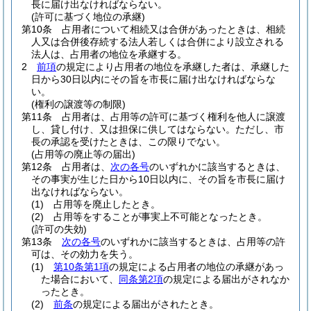
長に届け出なければならない。
(許可に基づく地位の承継)
第10条
占用者について相続又は合併があったときは、相続
人又は合併後存続する法人若しくは合併により設立される
法人は、占用者の地位を承継する。
2
前項
の規定により占用者の地位を承継した者は、承継した
日から30日以内にその旨を市長に届け出なければならな
い。
(権利の譲渡等の制限)
第11条
占用者は、占用等の許可に基づく権利を他人に譲渡
し、貸し付け、又は担保に供してはならない。
ただし、市
長の承認を受けたときは、この限りでない。
(占用等の廃止等の届出)
第12条
占用者は、
次の各号
のいずれかに該当するときは、
その事実が生じた日から10日以内に、その旨を市長に届け
出なければならない。
(1)
占用等を廃止したとき。
(2)
占用等をすることが事実上不可能となったとき。
(許可の失効)
第13条
次の各号
のいずれかに該当するときは、占用等の許
可は、その効力を失う。
(1)
第10条第1項
の規定による占用者の地位の承継があっ
た場合において、
同条第2項
の規定による届出がされなか
ったとき。
(2)
前条
の規定による届出がされたとき。