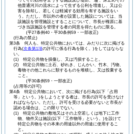
ってその効用を全うする施設及び堤防、
、床止めその
堰
他普通河川の流水によって生ずる公利を増進し、又は公
害を除却し、若しくは軽減する効用を有する施設をい
う。
ただし、市以外の者が設置した施設については、当
該施設を管理施設とすることについて、市長が権原に基
づき当該施設を管理する者の同意を得たものに限る。
(平27条例40・平30条例59・一部改正)
(行為の禁止)
第3条
何人も、特定公共物においては、みだりに次に掲げる
行為
(
次条第1項
の許可に係る行為を除く。)
をしてはならな
い。
(1)
特定公共物を損傷し、又は汚損すること。
(2)
特定公共物に土石、砂れき、じんかい、竹木、汚物、
毒物その他これらに類するものを堆積し、又は投棄する
こと。
(平30条例59・一部改正)
(占用等の許可)
第4条
特定公共物において、次に掲げる行為
(以下「占用
等」という。)
をしようとする者は、市長の許可を受けなけ
ればならない。
ただし、許可を受ける必要がないと市長が
認める場合は、この限りでない。
(1)
特定公共物の敷地又はその上空若しくは地下に工作
物、物件又は施設
(以下「工作物等」という。)
を設けて
特定公共物をその本来の用途以外の用途に使用するこ
と。