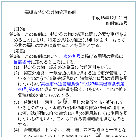
○高槻市特定公共物管理条例
平成16年12月21日
条例第25号
(目的)
第1条
この条例は、特定公共物の管理に関し必要な事項を定
めることにより、特定公共物の適正な利用を図り、もって
公共の福祉の増進に資することを目的とする。
(定義)
第2条
この条例において、
次の各号
に掲げる用語の意義は、
当該各号
に定めるところによる。
(1)
特定公共物 認定外道路及び普通河川をいう。
(2)
認定外道路 一般交通の用に供する道で市が管理して
いるもののうち道路法
(昭和27年法律第180号)
の適用を受
けないもの
(
高槻市林道管理条例
(平成27年高槻市条例第
40号)
第2条
に規定する林道を除く。)
をいい、これに係る
管理施設を含むものとする。
きょ
(3)
普通河川 河川、溝
、用排水路等で市が所有して
渠
いるもののうち下水道法
(昭和33年法律第79号)
の適用又
は河川法
(昭和39年法律第167号)
の適用若しくは準用を受
けないものをいい、これらに係る管理施設を含むものと
する。
(4)
管理施設 トンネル、橋、柵、並木等道路と一体とな
せき