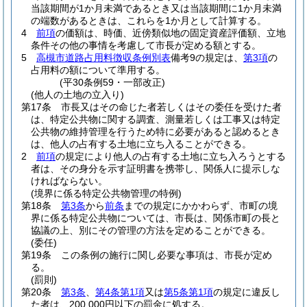
当該期間が1か月未満であるとき又は当該期間に1か月未満
の端数があるときは、これらを1か月として計算する。
4
前項
の価額は、時価、近傍類似地の固定資産評価額、立地
条件その他の事情を考慮して市長が定める額とする。
5
高槻市道路占用料徴収条例別表
備考9の規定は、
第3項
の
占用料の額について準用する。
(平30条例59・一部改正)
(他人の土地の立入り)
第17条
市長又はその命じた者若しくはその委任を受けた者
は、特定公共物に関する調査、測量若しくは工事又は特定
公共物の維持管理を行うため特に必要があると認めるとき
は、他人の占有する土地に立ち入ることができる。
2
前項
の規定により他人の占有する土地に立ち入ろうとする
者は、その身分を示す証明書を携帯し、関係人に提示しな
ければならない。
(境界に係る特定公共物管理の特例)
第18条
第3条
から
前条
までの規定にかかわらず、市町の境
界に係る特定公共物については、市長は、関係市町の長と
協議の上、別にその管理の方法を定めることができる。
(委任)
第19条
この条例の施行に関し必要な事項は、市長が定め
る。
(罰則)
第20条
第3条
、
第4条第1項
又は
第5条第1項
の規定に違反し
た者は、200,000円以下の罰金に処する。