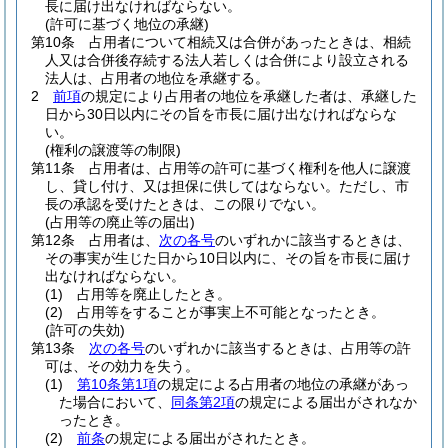
長に届け出なければならない。
(許可に基づく地位の承継)
第10条
占用者について相続又は合併があったときは、相続
人又は合併後存続する法人若しくは合併により設立される
法人は、占用者の地位を承継する。
2
前項
の規定により占用者の地位を承継した者は、承継した
日から30日以内にその旨を市長に届け出なければならな
い。
(権利の譲渡等の制限)
第11条
占用者は、占用等の許可に基づく権利を他人に譲渡
し、貸し付け、又は担保に供してはならない。
ただし、市
長の承認を受けたときは、この限りでない。
(占用等の廃止等の届出)
第12条
占用者は、
次の各号
のいずれかに該当するときは、
その事実が生じた日から10日以内に、その旨を市長に届け
出なければならない。
(1)
占用等を廃止したとき。
(2)
占用等をすることが事実上不可能となったとき。
(許可の失効)
第13条
次の各号
のいずれかに該当するときは、占用等の許
可は、その効力を失う。
(1)
第10条第1項
の規定による占用者の地位の承継があっ
た場合において、
同条第2項
の規定による届出がされなか
ったとき。
(2)
前条
の規定による届出がされたとき。