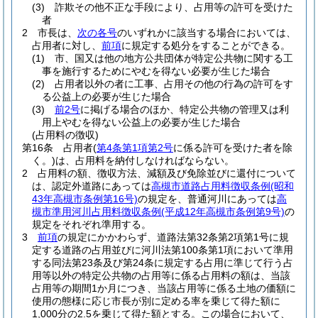
(3)
詐欺その他不正な手段により、占用等の許可を受けた
者
2
市長は、
次の各号
のいずれかに該当する場合においては、
占用者に対し、
前項
に規定する処分をすることができる。
(1)
市、国又は他の地方公共団体が特定公共物に関する工
事を施行するためにやむを得ない必要が生じた場合
(2)
占用者以外の者に工事、占用その他の行為の許可をす
る公益上の必要が生じた場合
(3)
前2号
に掲げる場合のほか、特定公共物の管理又は利
用上やむを得ない公益上の必要が生じた場合
(占用料の徴収)
第16条
占用者
(
第4条第1項第2号
に係る許可を受けた者を除
く。)
は、占用料を納付しなければならない。
2
占用料の額、徴収方法、減額及び免除並びに還付について
は、認定外道路にあっては
高槻市道路占用料徴収条例
(昭和
43年高槻市条例第16号)
の規定を、普通河川にあっては
高
槻市準用河川占用料徴収条例
(平成12年高槻市条例第9号)
の
規定をそれぞれ準用する。
3
前項
の規定にかかわらず、道路法第32条第2項第1号に規
定する道路の占用並びに河川法第100条第1項において準用
する同法第23条及び第24条に規定する占用に準じて行う占
用等以外の特定公共物の占用等に係る占用料の額は、当該
占用等の期間1か月につき、当該占用等に係る土地の価額に
使用の態様に応じ市長が別に定める率を乗じて得た額に
1,000分の2.5を乗じて得た額とする。
この場合において、