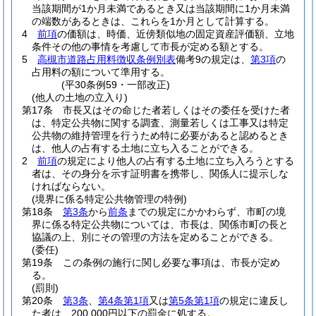
当該期間が1か月未満であるとき又は当該期間に1か月未満
の端数があるときは、これらを1か月として計算する。
4
前項
の価額は、時価、近傍類似地の固定資産評価額、立地
条件その他の事情を考慮して市長が定める額とする。
5
高槻市道路占用料徴収条例別表
備考9の規定は、
第3項
の
占用料の額について準用する。
(平30条例59・一部改正)
(他人の土地の立入り)
第17条
市長又はその命じた者若しくはその委任を受けた者
は、特定公共物に関する調査、測量若しくは工事又は特定
公共物の維持管理を行うため特に必要があると認めるとき
は、他人の占有する土地に立ち入ることができる。
2
前項
の規定により他人の占有する土地に立ち入ろうとする
者は、その身分を示す証明書を携帯し、関係人に提示しな
ければならない。
(境界に係る特定公共物管理の特例)
第18条
第3条
から
前条
までの規定にかかわらず、市町の境
界に係る特定公共物については、市長は、関係市町の長と
協議の上、別にその管理の方法を定めることができる。
(委任)
第19条
この条例の施行に関し必要な事項は、市長が定め
る。
(罰則)
第20条
第3条
、
第4条第1項
又は
第5条第1項
の規定に違反し
た者は、200,000円以下の罰金に処する。