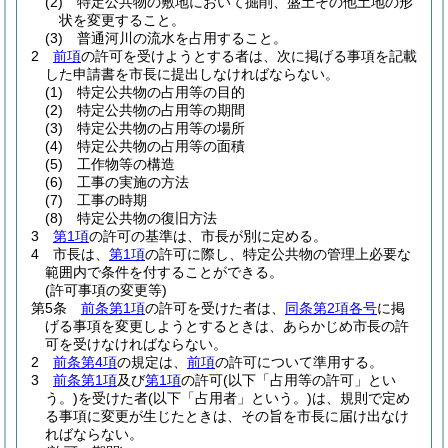
(2)
特定公共物の敷地において掘削、盛土その他土地の形
状を変更すること。
(3)
普通河川の流水を占用すること。
2
前項
の許可を受けようとする者は、次に掲げる事項を記載
した申請書を市長に提出しなければならない。
(1)
特定公共物の占用等の目的
(2)
特定公共物の占用等の期間
(3)
特定公共物の占用等の場所
(4)
特定公共物の占用等の面積
(5)
工作物等の構造
(6)
工事の実施の方法
(7)
工事の時期
(8)
特定公共物の復旧方法
3
第1項
の許可の基準は、市長が別に定める。
4
市長は、
第1項
の許可に際し、特定公共物の管理上必要な
範囲内で条件を付することができる。
(許可事項の変更等)
第5条
前条第1項
の許可を受けた者は、
同条第2項各号
に掲
げる事項を変更しようとするときは、あらかじめ市長の許
可を受けなければならない。
2
前条第4項
の規定は、
前項
の許可について準用する。
3
前条第1項
及び
第1項
の許可
(以下「占用等の許可」とい
う。)
を受けた者
(以下「占用者」という。)
は、規則で定め
る事項に変更が生じたときは、その旨を市長に届け出なけ
ればならない。