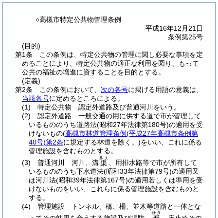
○高槻市特定公共物管理条例
平成16年12月21日
条例第25号
(目的)
第1条
この条例は、特定公共物の管理に関し必要な事項を定
めることにより、特定公共物の適正な利用を図り、もって
公共の福祉の増進に資することを目的とする。
(定義)
第2条
この条例において、
次の各号
に掲げる用語の意義は、
当該各号
に定めるところによる。
(1)
特定公共物 認定外道路及び普通河川をいう。
(2)
認定外道路 一般交通の用に供する道で市が管理して
いるもののうち道路法
(昭和27年法律第180号)
の適用を受
けないもの
(
高槻市林道管理条例
(平成27年高槻市条例第
40号)
第2条
に規定する林道を除く。)
をいい、これに係る
管理施設を含むものとする。
きょ
(3)
普通河川 河川、溝
、用排水路等で市が所有して
渠
いるもののうち下水道法
(昭和33年法律第79号)
の適用又
は河川法
(昭和39年法律第167号)
の適用若しくは準用を受
けないものをいい、これらに係る管理施設を含むものと
する。
(4)
管理施設 トンネル、橋、柵、並木等道路と一体とな
せき