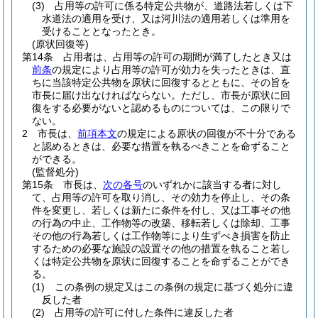
(3)
占用等の許可に係る特定公共物が、道路法若しくは下
水道法の適用を受け、又は河川法の適用若しくは準用を
受けることとなったとき。
(原状回復等)
第14条
占用者は、占用等の許可の期間が満了したとき又は
前条
の規定により占用等の許可が効力を失ったときは、直
ちに当該特定公共物を原状に回復するとともに、その旨を
市長に届け出なければならない。
ただし、市長が原状に回
復をする必要がないと認めるものについては、この限りで
ない。
2
市長は、
前項本文
の規定による原状の回復が不十分である
と認めるときは、必要な措置を執るべきことを命ずること
ができる。
(監督処分)
第15条
市長は、
次の各号
のいずれかに該当する者に対し
て、占用等の許可を取り消し、その効力を停止し、その条
件を変更し、若しくは新たに条件を付し、又は工事その他
の行為の中止、工作物等の改築、移転若しくは除却、工事
その他の行為若しくは工作物等により生ずべき損害を防止
するための必要な施設の設置その他の措置を執ること若し
くは特定公共物を原状に回復することを命ずることができ
る。
(1)
この条例の規定又はこの条例の規定に基づく処分に違
反した者
(2)
占用等の許可に付した条件に違反した者