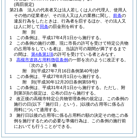
(両罰規定)
第21条
法人の代表者又は法人若しくは人の代理人、使用人
その他の従業者が、その法人又は人の業務に関し、
前条
の
違反行為をしたときは、行為者を罰するほか、その法人又
は人に対して
同条
の罰金刑を科する。
附
則
1
この条例は、平成17年4月1日から施行する。
2
この条例の施行の際、現に市長の許可を受けて特定公共物
の占用等をしている者は、当該許可の期間が満了するまで
の間は、
第4条第1項
の許可を受けている者とみなす。
3
高槻市道路占用料徴収条例
の一部を次のように改正する。
〔次のよう〕略
附
則
(平成27年7月16日
条例第40号)
抄
1
この条例は、平成27年8月1日から施行する。
附
則
(平成30年12月20日
条例第59号)
1
この条例は、平成31年4月1日から施行する。
ただし、附
則第3項の規定は、公布の日から施行する。
2
改正後の高槻市特定公共物管理条例の規定は、この条例の
施行の日
(以下「施行日」という。)
以後の占用等に係る占
用料について適用する。
3
施行日以後の占用等に係る占用料の額の決定その他この条
例を施行するための必要な準備行為は、この条例の施行前
においても行うことができる。