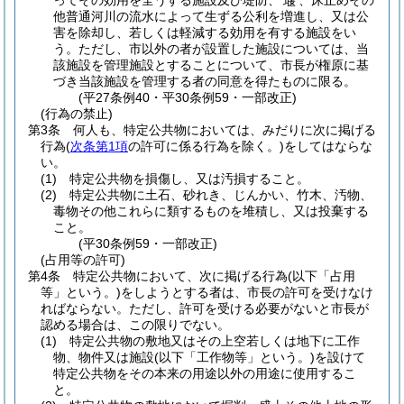
ってその効用を全うする施設及び堤防、
、床止めその
堰
他普通河川の流水によって生ずる公利を増進し、又は公
害を除却し、若しくは軽減する効用を有する施設をい
う。
ただし、市以外の者が設置した施設については、当
該施設を管理施設とすることについて、市長が権原に基
づき当該施設を管理する者の同意を得たものに限る。
(平27条例40・平30条例59・一部改正)
(行為の禁止)
第3条
何人も、特定公共物においては、みだりに次に掲げる
行為
(
次条第1項
の許可に係る行為を除く。)
をしてはならな
い。
(1)
特定公共物を損傷し、又は汚損すること。
(2)
特定公共物に土石、砂れき、じんかい、竹木、汚物、
毒物その他これらに類するものを堆積し、又は投棄する
こと。
(平30条例59・一部改正)
(占用等の許可)
第4条
特定公共物において、次に掲げる行為
(以下「占用
等」という。)
をしようとする者は、市長の許可を受けなけ
ればならない。
ただし、許可を受ける必要がないと市長が
認める場合は、この限りでない。
(1)
特定公共物の敷地又はその上空若しくは地下に工作
物、物件又は施設
(以下「工作物等」という。)
を設けて
特定公共物をその本来の用途以外の用途に使用するこ
と。