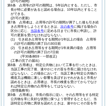
(許可の期間)
第6条
占用等の許可の期間は、5年以内とする。
ただし、市
長が特に必要があると認める場合は、10年以内とすること
ができる。
(許可の更新)
第7条
占用者は、占用等の許可の期間が満了した後も引き続
き占用等をしようとするときは、
次の各号
に掲げる場合の
区分に応じ、
当該各号
に定める日までに市長に申請し、許
可の更新を受けなければならない。
(1)
引き続き占用等をする期間が1年以上の場合 占用等
の許可の期間の満了日の30日前
(2)
引き続き占用等をする期間が1年未満の場合 占用等
の許可の期間の満了日の7日前
(平30条例59・一部改正)
(工事の完了の届出)
第8条
占用者は、特定公共物において工事を行ったときは、
当該工事の完了後、速やかにその旨を市長に届け出なけれ
ばならない。
この場合において、当該工事が特定公共物の
構造又は機能に著しい影響を及ぼすおそれがあると市長が
認めるときは、占用者は、市長の検査を受けてからでなけ
れば特定公共物の占用等をしてはならない。
(管理義務等)
第9条
占用者は、市長の指示に従い、その占用等をする特定
公共物を常に良好な状態に保つよう管理するとともに、当
該特定公共物に異状を認めたときは、速やかにその旨を市