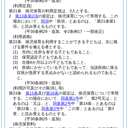
(平30条例29・追加)
(利用定員)
第21条
病児保育の利用定員は、3人とする。
2
第13条第2項
の規定は、病児保育について準用する。
この
場合において、
同項
中「前項」とあるのは、「第21条第1
項」と読み替えるものとする。
(平30条例29・追加、令2条例17・一部改正)
(利用資格)
第22条
病児保育を利用することができる子どもは、次に掲
げる要件を備える者とする。
(1)
市内に住所を有する子どもであること。
(2)
保育認定子どもであること。
(3)
生後6か月以上の子どもであること。
(4)
疾病にかかっている子どもであって、当該疾病に係る
症状が急変する見込みがないと認められるものであるこ
と。
(平30条例29・追加)
(利用許可及びその取消し等)
第23条
第15条
及び
第16条
の規定は、病児保育について準用
する。
この場合において、
同条第1号
中「、第2号又は」と
あるのは「又は」と、
同条第2号
中「第14条」とあるのは
「第22条」と、
同条第3号
中「この章」とあるのは「第3
章」と読み替えるものとする。
(平30条例29・追加)
(病児保育料)