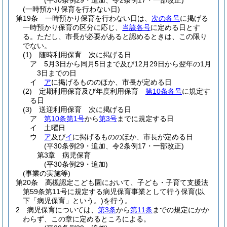
(平30条例29・追加、令2条例17・一部改正)
(一時預かり保育を行わない日)
第19条
一時預かり保育を行わない日は、
次の各号
に掲げる
一時預かり保育の区分に応じ、
当該各号
に定める日とす
る。
ただし、市長が必要があると認めるときは、この限り
でない。
(1)
随時利用保育 次に掲げる日
ア
5月3日から同月5日まで及び12月29日から翌年の1月
3日までの日
イ
ア
に掲げるもののほか、市長が定める日
(2)
定期利用保育及び年度利用保育
第10条各号
に規定す
る日
(3)
送迎利用保育 次に掲げる日
ア
第10条第1号
から
第3号
までに規定する日
イ
土曜日
ウ
ア
及び
イ
に掲げるもののほか、市長が定める日
(平30条例29・追加、令2条例17・一部改正)
第3章
病児保育
(平30条例29・追加)
(事業の実施等)
第20条
高槻認定こども園において、子ども・子育て支援法
第59条第11号に規定する病児保育事業として行う保育
(以
下「病児保育」という。)
を行う。
2
病児保育については、
第3条
から
第11条
までの規定にかか
わらず、この章に定めるところによる。