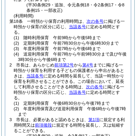
(平30条例29・追加、令元条例18・令2条例17・令8
条例15・一部改正)
(利用時間)
第18条
一時預かり保育の利用時間は、
次の各号
に掲げる一
時預かり保育の区分に応じ、
当該各号
に定める時間とす
る。
(1)
随時利用保育 午前9時から午後5時まで
(2)
定期利用保育 午前7時30分から午後6時30分まで
(3)
年度利用保育 午前7時から午後6時まで
(4)
送迎利用保育 午前7時から午前9時30分まで及び午後
3時30分から午後6時まで
2
市長は、あらかじめ
前項第2号
から
第4号
までに掲げる一
時預かり保育を利用する子どもの保護者から申出があると
きは、
当該各号
に定める時間を延長して、当該一時預かり
保育を利用させることができる。
この場合において、延長
して利用させることができる時間は、
次の各号
に掲げる一
時預かり保育の区分に応じ、
当該各号
に定める時間とす
る。
(1)
定期利用保育 午後6時30分から午後7時まで
(2)
年度利用保育及び送迎利用保育 午後6時から午後7時
まで
3
市長は、必要があると認めるときは、
第1項
に規定する利
用時間又は
前項後段
に規定する時間を延長し、又は短縮す
ることができる。