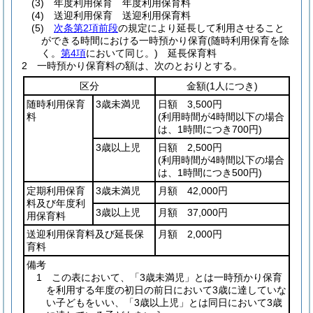
(3)
年度利用保育 年度利用保育料
(4)
送迎利用保育 送迎利用保育料
(5)
次条第2項前段
の規定により延長して利用させること
ができる時間における一時預かり保育
(随時利用保育を除
く。
第4項
において同じ。)
延長保育料
2
一時預かり保育料の額は、次のとおりとする。
区分
金額
(1人につき)
随時利用保育
3歳未満児
日額 3,500円
料
(利用時間が4時間以下の場合
は、1時間につき700円)
3歳以上児
日額 2,500円
(利用時間が4時間以下の場合
は、1時間につき500円)
定期利用保育
3歳未満児
月額 42,000円
料及び年度利
3歳以上児
月額 37,000円
用保育料
送迎利用保育料及び延長保
月額 2,000円
育料
備考
1 この表において、「3歳未満児」とは一時預かり保育
を利用する年度の初日の前日において3歳に達していな
い子どもをいい、「3歳以上児」とは同日において3歳