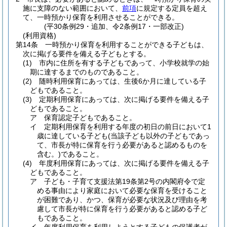
施に支障のない範囲において、
前項
に規定する定員を超え
て、一時預かり保育を利用させることができる。
(平30条例29・追加、令2条例17・一部改正)
(利用資格)
第14条
一時預かり保育を利用することができる子どもは、
次に掲げる要件を備える子どもとする。
(1)
市内に住所を有する子どもであって、小学校就学の始
期に達するまでのものであること。
(2)
随時利用保育にあっては、生後6か月に達している子
どもであること。
(3)
定期利用保育にあっては、次に掲げる要件を備える子
どもであること。
ア
保育認定子どもであること。
イ
定期利用保育を利用する年度の初日の前日において1
歳に達している子ども
(当該子ども以外の子どもであっ
て、市長が特に保育を行う必要があると認めるものを
含む。)
であること。
(4)
年度利用保育にあっては、次に掲げる要件を備える子
どもであること。
ア
子ども・子育て支援法第19条第2号の内閣府令で定
める事由により家庭において必要な保育を受けること
が困難であり、かつ、保育が必要な状況及び理由を考
慮して市長が特に保育を行う必要があると認める子ど
もであること。