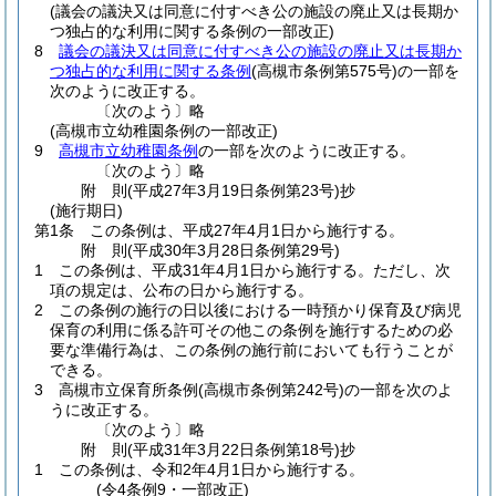
(議会の議決又は同意に付すべき公の施設の廃止又は長期か
つ独占的な利用に関する条例の一部改正)
8
議会の議決又は同意に付すべき公の施設の廃止又は長期か
つ独占的な利用に関する条例
(高槻市条例第575号)
の一部を
次のように改正する。
〔次のよう〕略
(高槻市立幼稚園条例の一部改正)
9
高槻市立幼稚園条例
の一部を次のように改正する。
〔次のよう〕略
附
則
(平成27年3月19日
条例第23号)
抄
(施行期日)
第1条
この条例は、平成27年4月1日から施行する。
附
則
(平成30年3月28日
条例第29号)
1
この条例は、平成31年4月1日から施行する。
ただし、次
項の規定は、公布の日から施行する。
2
この条例の施行の日以後における一時預かり保育及び病児
保育の利用に係る許可その他この条例を施行するための必
要な準備行為は、この条例の施行前においても行うことが
できる。
3
高槻市立保育所条例
(高槻市条例第242号)
の一部を次のよ
うに改正する。
〔次のよう〕略
附
則
(平成31年3月22日
条例第18号)
抄
1
この条例は、令和2年4月1日から施行する。
(令4条例9・一部改正)