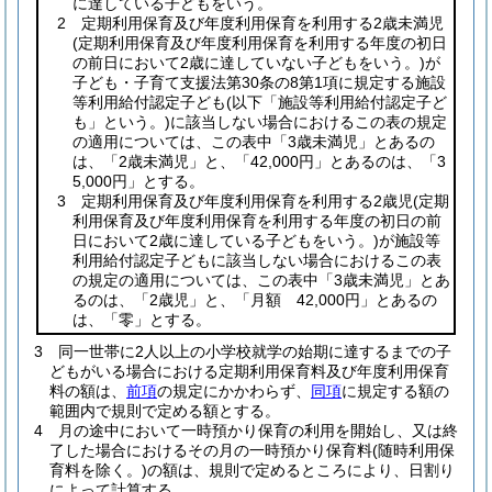
に達している子どもをいう。
2 定期利用保育及び年度利用保育を利用する2歳未満児
(定期利用保育及び年度利用保育を利用する年度の初日
の前日において2歳に達していない子どもをいう。)
が
子ども・子育て支援法第30条の8第1項に規定する施設
等利用給付認定子ども
(以下「施設等利用給付認定子ど
も」という。)
に該当しない場合におけるこの表の規定
の適用については、この表中「3歳未満児」とあるの
は、「2歳未満児」と、「42,000円」とあるのは、「3
5,000円」とする。
3 定期利用保育及び年度利用保育を利用する2歳児
(定期
利用保育及び年度利用保育を利用する年度の初日の前
日において2歳に達している子どもをいう。)
が施設等
利用給付認定子どもに該当しない場合におけるこの表
の規定の適用については、この表中「3歳未満児」とあ
るのは、「2歳児」と、「月額 42,000円」とあるの
は、「零」とする。
3
同一世帯に2人以上の小学校就学の始期に達するまでの子
どもがいる場合における定期利用保育料及び年度利用保育
料の額は、
前項
の規定にかかわらず、
同項
に規定する額の
範囲内で規則で定める額とする。
4
月の途中において一時預かり保育の利用を開始し、又は終
了した場合におけるその月の一時預かり保育料
(随時利用保
育料を除く。)
の額は、規則で定めるところにより、日割り
によって計算する。