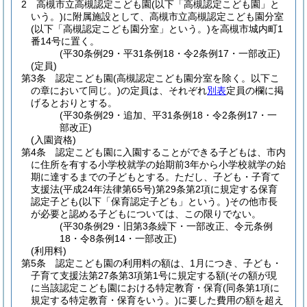
2
高槻市立高槻認定こども園
(以下「高槻認定こども園」と
いう。)
に附属施設として、高槻市立高槻認定こども園分室
(以下「高槻認定こども園分室」という。)
を高槻市城内町1
番14号に置く。
(平30条例29・平31条例18・令2条例17・一部改正)
(定員)
第3条
認定こども園
(高槻認定こども園分室を除く。以下こ
の章において同じ。)
の定員は、それぞれ
別表
定員の欄に掲
げるとおりとする。
(平30条例29・追加、平31条例18・令2条例17・一
部改正)
(入園資格)
第4条
認定こども園に入園することができる子どもは、市内
に住所を有する小学校就学の始期前3年から小学校就学の始
期に達するまでの子どもとする。
ただし、子ども・子育て
支援法
(平成24年法律第65号)
第29条第2項に規定する保育
認定子ども
(以下「保育認定子ども」という。)
その他市長
が必要と認める子どもについては、この限りでない。
(平30条例29・旧第3条繰下・一部改正、令元条例
18・令8条例14・一部改正)
(利用料)
第5条
認定こども園の利用料の額は、1月につき、子ども・
子育て支援法第27条第3項第1号に規定する額
(その額が現
に当該認定こども園における特定教育・保育
(同条第1項に
規定する特定教育・保育をいう。)
に要した費用の額を超え