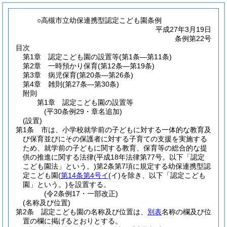
○高槻市立幼保連携型認定こども園条例
平成27年3月19日
条例第22号
目次
第1章
認定こども園の設置等
(第1条―第11条)
第2章
一時預かり保育
(第12条―第19条)
第3章
病児保育
(第20条―第26条)
第4章
雑則
(第27条―第30条)
附則
第1章
認定こども園の設置等
(平30条例29・章名追加)
(設置)
第1条
市は、小学校就学前の子どもに対する一体的な教育及
び保育並びにその保護者に対する子育ての支援を実施する
ため、就学前の子どもに関する教育、保育等の総合的な提
供の推進に関する法律
(平成18年法律第77号。以下「認定
こども園法」という。)
第2条第7項に規定する幼保連携型認
定こども園
(
第14条第4号イ
(イ)
を除き、以下「認定こども
園」という。)
を設置する。
(令2条例17・一部改正)
(名称及び位置)
第2条
認定こども園の名称及び位置は、
別表
名称の欄及び位
置の欄に掲げるとおりとする。