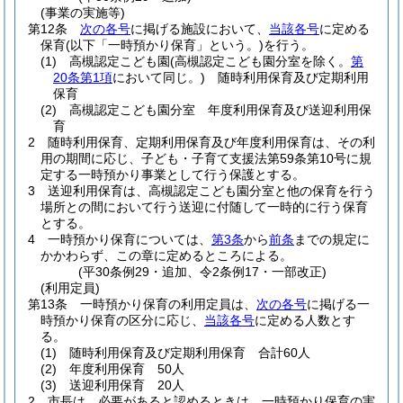
(事業の実施等)
第12条
次の各号
に掲げる施設において、
当該各号
に定める
保育
(以下「一時預かり保育」という。)
を行う。
(1)
高槻認定こども園
(高槻認定こども園分室を除く。
第
20条第1項
において同じ。)
随時利用保育及び定期利用
保育
(2)
高槻認定こども園分室 年度利用保育及び送迎利用保
育
2
随時利用保育、定期利用保育及び年度利用保育は、その利
用の期間に応じ、子ども・子育て支援法第59条第10号に規
定する一時預かり事業として行う保護とする。
3
送迎利用保育は、高槻認定こども園分室と他の保育を行う
場所との間において行う送迎に付随して一時的に行う保育
とする。
4
一時預かり保育については、
第3条
から
前条
までの規定に
かかわらず、この章に定めるところによる。
(平30条例29・追加、令2条例17・一部改正)
(利用定員)
第13条
一時預かり保育の利用定員は、
次の各号
に掲げる一
時預かり保育の区分に応じ、
当該各号
に定める人数とす
る。
(1)
随時利用保育及び定期利用保育 合計60人
(2)
年度利用保育 50人
(3)
送迎利用保育 20人
2
市長は、必要があると認めるときは、一時預かり保育の実