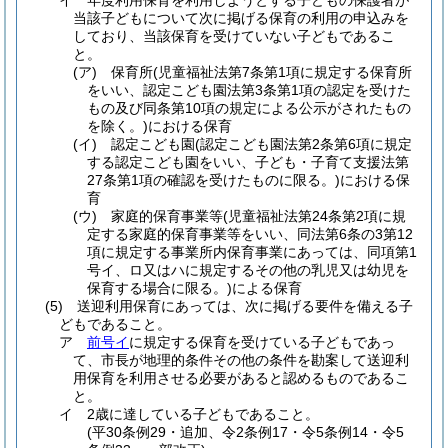
イ
年度利用保育を利用しようとする子どもの保護者が
当該子どもについて次に掲げる保育の利用の申込みを
しており、当該保育を受けていない子どもであるこ
と。
(ア)
保育所
(児童福祉法第7条第1項に規定する保育所
をいい、認定こども園法第3条第1項の認定を受けた
もの及び同条第10項の規定による公示がされたもの
を除く。)
における保育
(イ)
認定こども園
(認定こども園法第2条第6項に規定
する認定こども園をいい、子ども・子育て支援法第
27条第1項の確認を受けたものに限る。)
における保
育
(ウ)
家庭的保育事業等
(児童福祉法第24条第2項に規
定する家庭的保育事業等をいい、同法第6条の3第12
項に規定する事業所内保育事業にあっては、同項第1
号イ、ロ又はハに規定するその他の乳児又は幼児を
保育する場合に限る。)
による保育
(5)
送迎利用保育にあっては、次に掲げる要件を備える子
どもであること。
ア
前号イ
に規定する保育を受けている子どもであっ
て、市長が地理的条件その他の条件を勘案して送迎利
用保育を利用させる必要があると認めるものであるこ
と。
イ
2歳に達している子どもであること。
(平30条例29・追加、令2条例17・令5条例14・令5