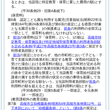
るときは、当該現に特定教育・保育に要した費用の額)
とす
る。
(平30条例29・旧第4条繰下)
(保育料)
第6条
認定こども園を利用する園児
(児童福祉法
(昭和22年法
律第164号)
第24条第5項及び第6項の規定による措置の対象
となる園児を除く。)
の保護者は、
前条
の利用料の全部又は
一部として、保育料を納付しなければならない。
2
前項
の保育料
(以下「保育料」という。)
の額は、
高槻市特
定教育・保育施設及び特定地域型保育事業の利用者負担額
を定める条例
(平成27年高槻市条例第23号)
第3条
に規定する
利用者負担額とする。
3
前項
の規定にかかわらず、他の市町村において子ども・子
育て支援法第20条第4項に規定する教育・保育給付認定を
受けた場合における保育料の額は、当該市町村が定める利
用者負担額
(同法第27条第3項第2号及び第28条第2項第1号
の政令で定める額を限度として当該教育・保育給付認定保
護者の属する世帯の所得の状況その他の事情を勘案して当
該市町村が定める額をいう。)
(当該利用者負担額が
前条
の
利用料の額を超えるときは、当該利用料の額)
とする。
(平30条例29・旧第5条繰下・一部改正、令元条例
18・一部改正)
(教育課程外の教育活動)
第7条
高槻市立幼稚園条例
(昭和54年高槻市条例第12号。以
下本則において「幼稚園条例」という。)
第8条
の規定は、