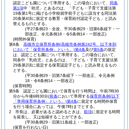
認定こども園について準用する。
この場合において、
同条
第1項
中「幼児」とあるのは、「子ども・子育て支援法第
19条第1号に掲げる小学校就学前子どもに該当する同法第
20条第4項に規定する教育・保育給付認定子ども」と読み
替えるものとする。
(平27条例23・全改、平30条例29・旧第6条繰下・一
部改正、令元条例18・令5条例14・一部改正)
(時間外保育)
第8条
高槻市立保育所条例
(高槻市条例第242号。以下本則
において「保育所条例」という。)
第4条
及び
第5条
の規定
は、認定こども園について準用する。
この場合において、
同条中「乳幼児」とあるのは、「子ども・子育て支援法第
29条第2項に規定する保育認定子ども」と読み替えるもの
とする。
(平30条例29・旧第7条繰下・一部改正、令元条例
18・令8条例14・一部改正)
(保育時間)
第9条
認定こども園において保育を行う時間は、午前7時30
分から午後6時30分
(
前条
において準用する
保育所条例
(以下
「準用保育所条例」という。)
第4条
に規定する時間外保育
を行う場合にあっては、午後7時)
までとする。
2
市長は、必要があると認めるときは、
前項
に規定する時間
を延長し、又は短縮することができる。
(平30条例29・旧第11条繰上・一部改正)
(保育を行わない日)