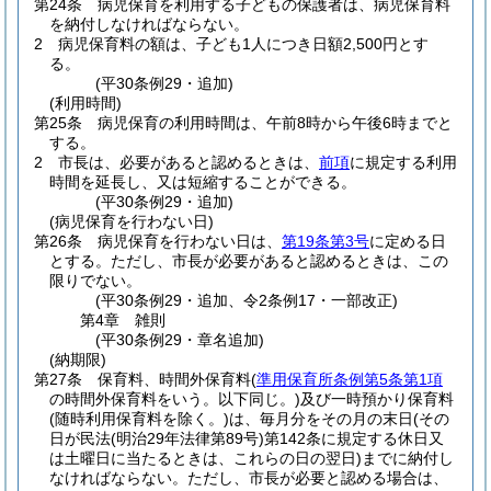
第24条
病児保育を利用する子どもの保護者は、病児保育料
を納付しなければならない。
2
病児保育料の額は、子ども1人につき日額2,500円とす
る。
(平30条例29・追加)
(利用時間)
第25条
病児保育の利用時間は、午前8時から午後6時までと
する。
2
市長は、必要があると認めるときは、
前項
に規定する利用
時間を延長し、又は短縮することができる。
(平30条例29・追加)
(病児保育を行わない日)
第26条
病児保育を行わない日は、
第19条第3号
に定める日
とする。
ただし、市長が必要があると認めるときは、この
限りでない。
(平30条例29・追加、令2条例17・一部改正)
第4章
雑則
(平30条例29・章名追加)
(納期限)
第27条
保育料、時間外保育料
(
準用保育所条例第5条第1項
の時間外保育料をいう。以下同じ。)
及び一時預かり保育料
(随時利用保育料を除く。)
は、毎月分をその月の末日
(その
日が民法
(明治29年法律第89号)
第142条に規定する休日又
は土曜日に当たるときは、これらの日の翌日)
までに納付し
なければならない。
ただし、市長が必要と認める場合は、