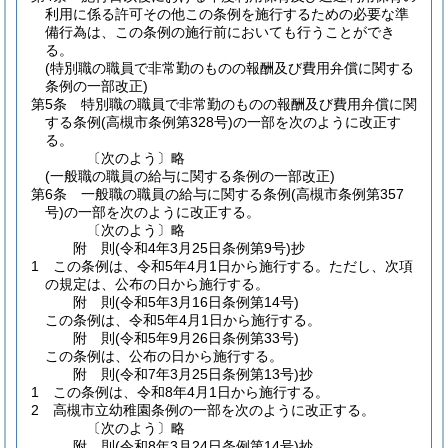
利用に係る許可その他この条例を施行するための必要な準
備行為は、この条例の施行前においても行うことができ
る。
(特別職の職員で非常勤のものの報酬及び費用弁償に関する
条例の一部改正)
第5条
特別職の職員で非常勤のものの報酬及び費用弁償に関
する条例
(高槻市条例第328号)
の一部を次のように改正す
る。
〔次のよう〕略
(一般職の職員の給与に関する条例の一部改正)
第6条
一般職の職員の給与に関する条例
(高槻市条例第357
号)
の一部を次のように改正する。
〔次のよう〕略
附
則
(令和4年3月25日
条例第9号)
抄
1
この条例は、令和5年4月1日から施行する。
ただし、次項
の規定は、公布の日から施行する。
附
則
(令和5年3月16日
条例第14号)
この条例は、令和5年4月1日から施行する。
附
則
(令和5年9月26日
条例第33号)
この条例は、公布の日から施行する。
附
則
(令和7年3月25日
条例第13号)
抄
1
この条例は、令和8年4月1日から施行する。
2
高槻市立幼稚園条例の一部を次のように改正する。
〔次のよう〕略
附
則
(令和8年3月24日
条例第14号)
抄