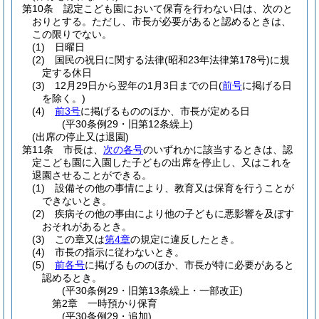
第10条
認定こども園において保育を行わない日は、次のと
おりとする。
ただし、市長が必要があると認めるときは、
この限りでない。
(1)
日曜日
(2)
国民の祝日に関する法律
(昭和23年法律第178号)
に規
定する休日
(3)
12月29日から翌年の1月3日までの日
(
前号
に掲げる日
を除く。)
(4)
前3号
に掲げるもののほか、市長が定める日
(平30条例29・旧第12条繰上)
(出席の停止又は退園)
第11条
市長は、
次の各号
のいずれかに該当するときは、認
定こども園に入園した子どもの出席を停止し、又はこれを
退園させることができる。
(1)
設備その他の事情により、教育又は保育を行うことが
できないとき。
(2)
疾病その他の事由により他の子どもに悪影響を及ぼす
おそれがあるとき。
(3)
この章又は
第4章
の規定に違反したとき。
(4)
市長の指示に従わないとき。
(5)
前各号
に掲げるもののほか、市長が特に必要があると
認めるとき。
(平30条例29・旧第13条繰上・一部改正)
第2章
一時預かり保育
(平30条例29・追加)