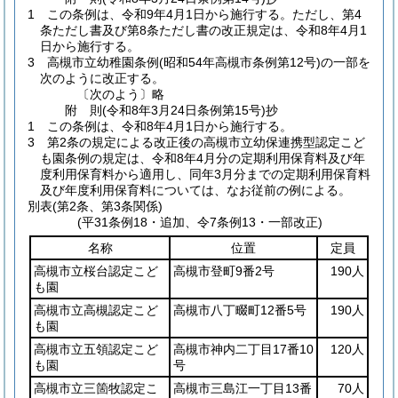
1
この条例は、令和9年4月1日から施行する。
ただし、第4
条ただし書及び第8条ただし書の改正規定は、令和8年4月1
日から施行する。
3
高槻市立幼稚園条例
(昭和54年高槻市条例第12号)
の一部を
次のように改正する。
〔次のよう〕略
附
則
(令和8年3月24日
条例第15号)
抄
1
この条例は、令和8年4月1日から施行する。
3
第2条の規定による改正後の高槻市立幼保連携型認定こど
も園条例の規定は、令和8年4月分の定期利用保育料及び年
度利用保育料から適用し、同年3月分までの定期利用保育料
及び年度利用保育料については、なお従前の例による。
別表
(第2条、第3条関係)
(平31条例18・追加、令7条例13・一部改正)
名称
位置
定員
高槻市立桜台認定こど
高槻市登町9番2号
190人
も園
高槻市立高槻認定こど
高槻市八丁畷町12番5号
190人
も園
高槻市立五領認定こど
高槻市神内二丁目17番10
120人
も園
号
高槻市立三箇牧認定こ
高槻市三島江一丁目13番
70人