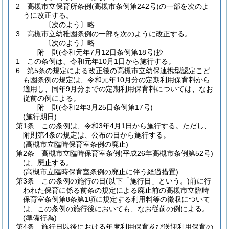
2
高槻市立保育所条例
(高槻市条例第242号)
の一部を次のよ
うに改正する。
〔次のよう〕略
3
高槻市立幼稚園条例の一部を次のように改正する。
〔次のよう〕略
附
則
(令和元年7月12日
条例第18号)
抄
1
この条例は、令和元年10月1日から施行する。
6
第5条の規定による改正後の高槻市立幼保連携型認定こど
も園条例の規定は、令和元年10月分の定期利用保育料から
適用し、同年9月分までの定期利用保育料については、なお
従前の例による。
附
則
(令和2年3月25日
条例第17号)
(施行期日)
第1条
この条例は、令和3年4月1日から施行する。
ただし、
附則第4条の規定は、公布の日から施行する。
(高槻市立臨時保育室条例の廃止)
第2条
高槻市立臨時保育室条例
(平成26年高槻市条例第52号)
は、廃止する。
(高槻市立臨時保育室条例の廃止に伴う経過措置)
第3条
この条例の施行の日
(以下「施行日」という。)
前に行
われた保育に係る前条の規定による廃止前の高槻市立臨時
保育室条例第8条第1項に規定する利用料等の徴収について
は、この条例の施行後においても、なお従前の例による。
(準備行為)
第4条
施行日以後における年度利用保育及び送迎利用保育の