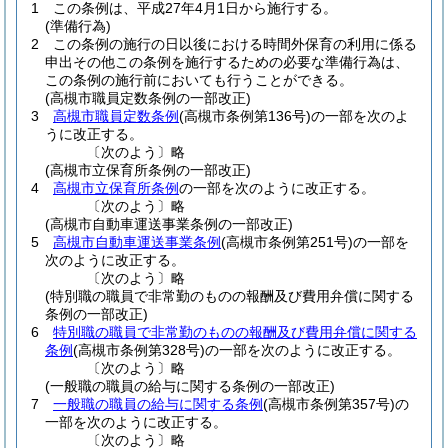
1
この条例は、平成27年4月1日から施行する。
(準備行為)
2
この条例の施行の日以後における時間外保育の利用に係る
申出その他この条例を施行するための必要な準備行為は、
この条例の施行前においても行うことができる。
(高槻市職員定数条例の一部改正)
3
高槻市職員定数条例
(高槻市条例第136号)
の一部を次のよ
うに改正する。
〔次のよう〕略
(高槻市立保育所条例の一部改正)
4
高槻市立保育所条例
の一部を次のように改正する。
〔次のよう〕略
(高槻市自動車運送事業条例の一部改正)
5
高槻市自動車運送事業条例
(高槻市条例第251号)
の一部を
次のように改正する。
〔次のよう〕略
(特別職の職員で非常勤のものの報酬及び費用弁償に関する
条例の一部改正)
6
特別職の職員で非常勤のものの報酬及び費用弁償に関する
条例
(高槻市条例第328号)
の一部を次のように改正する。
〔次のよう〕略
(一般職の職員の給与に関する条例の一部改正)
7
一般職の職員の給与に関する条例
(高槻市条例第357号)
の
一部を次のように改正する。
〔次のよう〕略