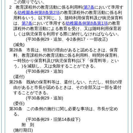
この限りでない。
2
教育課程外の教育活動に係る利用料
(
第7条
において準用す
る
幼稚園条例第8条第2項
の教育課程外の教育活動に係る利
用料をいう。以下同じ。)
、随時利用保育料及び病児保育料
は、
第7条
において準用する
幼稚園条例第8条第1項
の教育
課程外の教育活動による教育を受け、又は随時利用保育若
しくは病児保育を利用する際に納付しなければならない。
(平30条例29・追加、令2条例17・一部改正)
(減免)
第28条
市長は、特別の理由があると認めるときは、保育
料、教育課程外の教育活動に係る利用料、時間外保育料、
一時預かり保育料及び病児保育料
(以下「保育料等」とい
う。)
を減額し、又は免除することができる。
(平30条例29・追加)
(還付)
第29条
既納の保育料等は、還付しない。
ただし、特別の理
由があると市長が認めるときは、その全部又は一部を還付
することができる。
(平30条例29・追加)
(委任)
第30条
この条例の施行に関し必要な事項は、市長が定め
る。
(平30条例29・旧第14条繰下)
附
則
(施行期日)