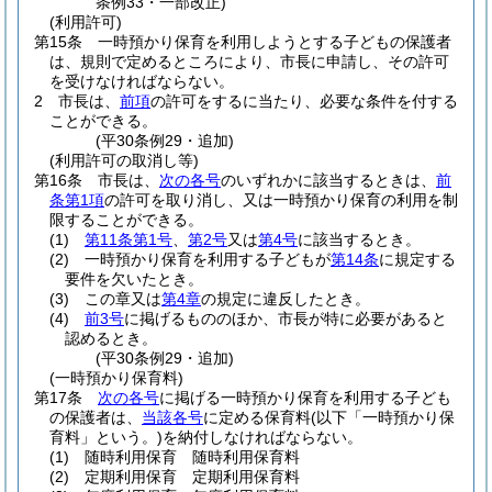
条例33・一部改正)
(利用許可)
第15条
一時預かり保育を利用しようとする子どもの保護者
は、規則で定めるところにより、市長に申請し、その許可
を受けなければならない。
2
市長は、
前項
の許可をするに当たり、必要な条件を付する
ことができる。
(平30条例29・追加)
(利用許可の取消し等)
第16条
市長は、
次の各号
のいずれかに該当するときは、
前
条第1項
の許可を取り消し、又は一時預かり保育の利用を制
限することができる。
(1)
第11条第1号
、
第2号
又は
第4号
に該当するとき。
(2)
一時預かり保育を利用する子どもが
第14条
に規定する
要件を欠いたとき。
(3)
この章又は
第4章
の規定に違反したとき。
(4)
前3号
に掲げるもののほか、市長が特に必要があると
認めるとき。
(平30条例29・追加)
(一時預かり保育料)
第17条
次の各号
に掲げる一時預かり保育を利用する子ども
の保護者は、
当該各号
に定める保育料
(以下「一時預かり保
育料」という。)
を納付しなければならない。
(1)
随時利用保育 随時利用保育料
(2)
定期利用保育 定期利用保育料