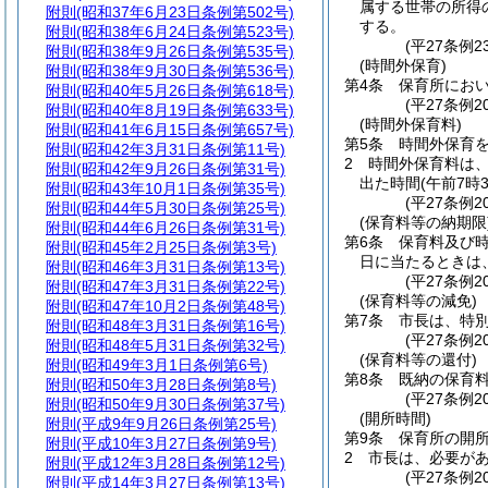
属する世帯の所得
附則
(昭和37年6月23日条例第502号)
する。
附則
(昭和38年6月24日条例第523号)
(平27条例
附則
(昭和38年9月26日条例第535号)
(時間外保育)
附則
(昭和38年9月30日条例第536号)
第4条
保育所におい
附則
(昭和40年5月26日条例第618号)
(平27条例
附則
(昭和40年8月19日条例第633号)
(時間外保育料)
附則
(昭和41年6月15日条例第657号)
第5条
時間外保育
附則
(昭和42年3月31日条例第11号)
2
時間外保育料は、
附則
(昭和42年9月26日条例第31号)
出た時間
(午前7時
附則
(昭和43年10月1日条例第35号)
(平27条例2
附則
(昭和44年5月30日条例第25号)
(保育料等の納期限
附則
(昭和44年6月26日条例第31号)
第6条
保育料及び
附則
(昭和45年2月25日条例第3号)
日に当たるときは
附則
(昭和46年3月31日条例第13号)
(平27条例
附則
(昭和47年3月31日条例第22号)
(保育料等の減免)
附則
(昭和47年10月2日条例第48号)
第7条
市長は、特
附則
(昭和48年3月31日条例第16号)
(平27条例
附則
(昭和48年5月31日条例第32号)
(保育料等の還付)
附則
(昭和49年3月1日条例第6号)
第8条
既納の保育
附則
(昭和50年3月28日条例第8号)
(平27条例
附則
(昭和50年9月30日条例第37号)
(開所時間)
附則
(平成9年9月26日条例第25号)
第9条
保育所の開所
附則
(平成10年3月27日条例第9号)
2
市長は、必要が
附則
(平成12年3月28日条例第12号)
(平27条例2
附則
(平成14年3月27日条例第13号)