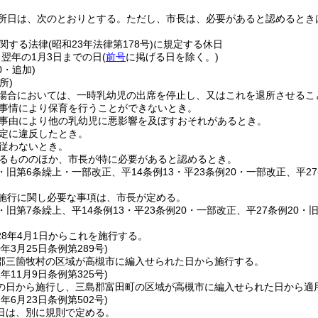
所日は、次のとおりとする。
ただし、市長は、必要があると認めるとき
関する法律
(昭和23年法律第178号)
に規定する休日
ら翌年の1月3日までの日
(
前号
に掲げる日を除く。)
0・追加)
所)
場合においては、一時乳幼児の出席を停止し、又はこれを退所させるこ
事情により保育を行うことができないとき。
事由により他の乳幼児に悪影響を及ぼすおそれがあるとき。
定に違反したとき。
従わないとき。
るもののほか、市長が特に必要があると認めるとき。
9・旧第6条繰上・一部改正、平14条例13・平23条例20・一部改正、平2
施行に関し必要な事項は、市長が定める。
9・旧第7条繰上、平14条例13・平23条例20・一部改正、平27条例20・
8年4月1日からこれを施行する。
0年3月25日
条例第289号)
郡三箇牧村の区域が高槻市に編入せられた日から施行する。
1年11月9日
条例第325号)
の日から施行し、三島郡富田町の区域が高槻市に編入せられた日から適
7年6月23日
条例第502号)
日は、別に規則で定める。