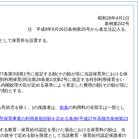
昭和28年4月1日
条例第242号
注 平成9年9月26日条例第25号から条文注記入る。
として保育所を設置する。
27条第3項第1号に規定する額
(その額が現に当該保育所における保
別利用保育
(同法第28条第1項第2号に規定する特別利用保育をい
る内閣総理大臣が定める基準により算定した費用の額
(その額が現に
額)
とする。
る乳幼児を除く。)
の保護者は、
前条
の利用料の全部又は一部とし
型保育事業の利用者負担額を定める条例
(平成27年高槻市条例第23
定する教育・保育給付認定を受けた場合における保育料の額は、当
第2号の政令で定める額を限度として当該教育・保育給付認定保護者の