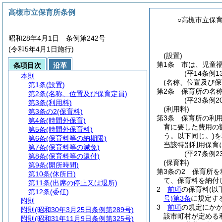
高槻市立保育所条例
○高槻市立保
昭和28年4月1日 条例第242号
(令和5年4月1日施行)
(設置)
第1条
市は、児童
条項目次
沿革
(平14条例
本則
(名称、位置及び保
第1条
(設置)
第2条
保育所の名
第2条
(名称、位置及び保育定員)
(平23条例
第3条
(利用料)
(利用料)
第3条の2
(保育料)
第3条
保育所の利
第4条
(時間外保育)
育に要した費用の
第5条
(時間外保育料)
う。以下同じ。)
を
第6条
(保育料等の納期限)
当該特別利用保育
第7条
(保育料等の減免)
(平27条例2
第8条
(保育料等の還付)
(保育料)
第9条
(開所時間)
第3条の2
保育所を
第10条
(休所日)
て、保育料を納付
第11条
(出席の停止又は退所)
2
前項
の保育料
(以
第12条
(委任)
号)
第3条
に規定す
附則
3
前項
の規定にか
附則
(昭和30年3月25日条例第289号)
該市町村が定める
附則
(昭和31年11月9日条例第325号)