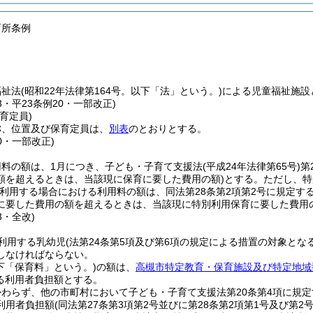
育所条例
福祉法
(昭和22年法律第164号。以下「法」という。)
による児童福祉施設
13・平23条例20・一部改正)
育定員)
称、位置及び保育定員は、
別表
のとおりとする。
20・一部改正)
用料の額は、1月につき、子ども・子育て支援法
(平成24年法律第65号)
第
額を超えるときは、当該現に保育に要した費用の額)
とする。
ただし、特
利用する場合における利用料の額は、同法第28条第2項第2号に規定す
に要した費用の額を超えるときは、当該現に特別利用保育に要した費用の
3・全改)
利用する乳幼児
(法第24条第5項及び第6項の規定による措置の対象とな
しなければならない。
下「保育料」という。)
の額は、
高槻市特定教育・保育施設及び特定地域
る利用者負担額とする。
かわらず、他の市町村において子ども・子育て支援法第20条第4項に規
利用者負担額
(同法第27条第3項第2号並びに第28条第2項第1号及び