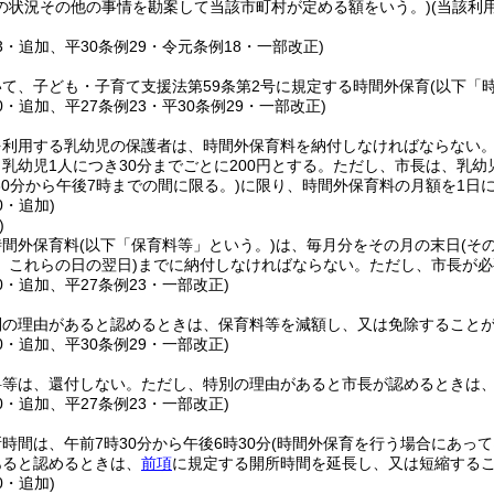
の状況その他の事情を勘案して当該市町村が定める額をいう。)
(当該利
23・追加、平30条例29・令元条例18・一部改正)
て、子ども・子育て支援法第59条第2号に規定する時間外保育
(以下「
20・追加、平27条例23・平30条例29・一部改正)
を利用する乳幼児の保護者は、時間外保育料を納付しなければならない
乳幼児1人につき30分までごとに200円とする。
ただし、市長は、乳幼
30分から午後7時までの間に限る。)
に限り、時間外保育料の月額を1日に
0・追加)
)
時間外保育料
(以下「保育料等」という。)
は、毎月分をその月の末日
(そ
、これらの日の翌日)
までに納付しなければならない。
ただし、市長が必
20・追加、平27条例23・一部改正)
別の理由があると認めるときは、保育料等を減額し、又は免除すること
20・追加、平30条例29・一部改正)
料等は、還付しない。
ただし、特別の理由があると市長が認めるときは
20・追加、平27条例23・一部改正)
時間は、午前7時30分から午後6時30分
(時間外保育を行う場合にあって
あると認めるときは、
前項
に規定する開所時間を延長し、又は短縮する
0・追加)