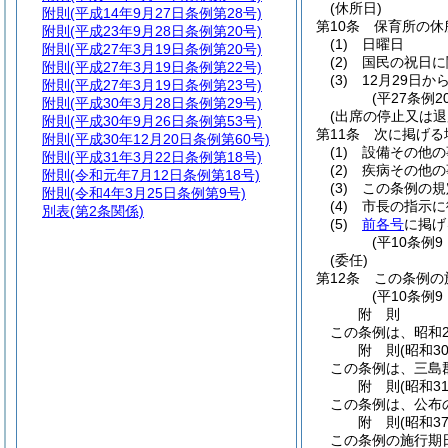
(休所日)
附則
(平成14年9月27日条例第28号)
第10条
保育所の休
附則
(平成23年9月28日条例第20号)
(1)
日曜日
附則
(平成27年3月19日条例第20号)
(2)
国民の祝日に
附則
(平成27年3月19日条例第22号)
(3)
12月29日か
附則
(平成27年3月19日条例第23号)
(平27条例2
附則
(平成30年3月28日条例第29号)
(出席の停止又は退
附則
(平成30年9月26日条例第53号)
第11条
次に掲げる
附則
(平成30年12月20日条例第60号)
(1)
設備その他の
附則
(平成31年3月22日条例第18号)
(2)
疾病その他の
附則
(令和元年7月12日条例第18号)
(3)
この条例の規
附則
(令和4年3月25日条例第9号)
(4)
市長の指示に
別表
(第2条関係)
(5)
前各号
に掲げ
(平10条例
(委任)
第12条
この条例の
(平10条例
附
則
この条例は、昭和2
附
則
(昭和3
この条例は、三島
附
則
(昭和3
この条例は、公布
附
則
(昭和3
この条例の施行期