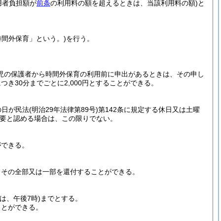
用者負担額が
前条
の利用料の額を超えるときは、当該利用料の額)
と
時間外保育」という。)
を行う。
。
児の保護者から時間外保育の利用前に申出があるときは、その申し
つき30分までごとに2,000円とすることができる。
の日が民法
(明治29年法律第89号)
第142条に規定する休日又は土曜
要と認める場合は、この限りでない。
ができる。
、その全部又は一部を還付することができる。
は、午後7時)
までとする。
ことができる。