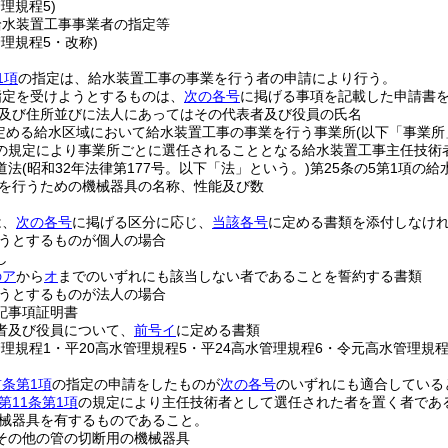
管理規程5)
給水装置工事事業者の指定等
管理規程5・改称)
1項
の指定は、給水装置工事の事業を行う者の申請により行う。
指定を受けようとするものは、
次の各号
に掲げる事項を記載した申請書
及び住所並びに法人にあってはその代表者及び役員の氏名
定める給水区域において給水装置工事の事業を行う事業所
(以下「事業所
の規定により事業所ごとに選任されることとなる給水装置工事主任技術
道法
(昭和32年法律第177号。以下「法」という。)
第25条の5第1項の
を行うための機械器具の名称、性能及び数
は、
次の各号
に掲げる区分に応じ、
当該各号
に定める書類を添付しなけ
うとするものが個人の場合
し
のア
から
オ
までのいずれにも該当しない者であることを誓約する書類
うとするものが法人の場合
記事項証明書
者及び役員について、
前号イ
に定める書類
管理規程1・平20高水管理規程5・平24高水管理規程6・令元高水管理規程
前条第1項
の指定の申請をしたものが
次の各号
のいずれにも適合している
第11条第1項
の規定により主任技術者として選任された者を置く者であ
械器具を有するものであること。
その他の管の切断用の機械器具