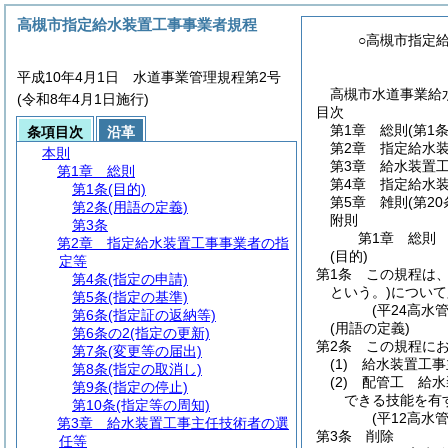
高槻市指定給水装置工事事業者規程
○高槻市指定
平成10年4月1日 水道事業管理規程第2号
高槻市水道事業給水
(令和8年4月1日施行)
目次
第1章
総則
(第1
条項目次
沿革
第2章
指定給水
本則
第3章
給水装置
第1章
総則
第4章
指定給水
第1条
(目的)
第5章
雑則
(第2
第2条
(用語の定義)
附則
第3条
第1章
総則
第2章
指定給水装置工事事業者の指
(目的)
定等
第1条
この規程は
第4条
(指定の申請)
という。)
について
第5条
(指定の基準)
(平24高水
第6条
(指定証の返納等)
(用語の定義)
第6条の2
(指定の更新)
第2条
この規程に
第7条
(変更等の届出)
(1)
給水装置工
第8条
(指定の取消し)
(2)
配管工 給水
第9条
(指定の停止)
できる技能を有
第10条
(指定等の周知)
(平12高水
第3章
給水装置工事主任技術者の選
第3条
削除
任等