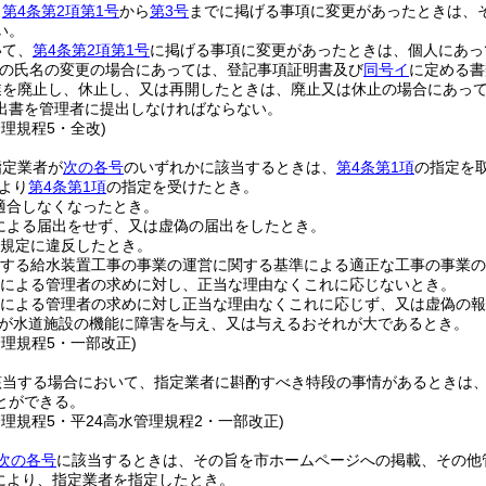
、
第4条第2項第1号
から
第3号
までに掲げる事項に変更があったときは、
い。
いて、
第4条第2項第1号
に掲げる事項に変更があったときは、個人にあっ
員の氏名の変更の場合にあっては、登記事項証明書及び
同号イ
に定める書
を廃止し、休止し、又は再開したときは、廃止又は休止の場合にあって
出書を管理者に提出しなければならない。
管理規程5・全改)
指定業者が
次の各号
のいずれかに該当するときは、
第4条第1項
の指定を
より
第4条第1項
の指定を受けたとき。
適合しなくなったとき。
による届出をせず、又は虚偽の届出をしたとき。
規定に違反したとき。
する給水装置工事の事業の運営に関する基準による適正な工事の事業の
による管理者の求めに対し、正当な理由なくこれに応じないとき。
による管理者の求めに対し正当な理由なくこれに応じず、又は虚偽の報
が水道施設の機能に障害を与え、又は与えるおそれが大であるとき。
管理規程5・一部改正)
該当する場合において、指定業者に斟酌すべき特段の事情があるときは、
とができる。
管理規程5・平24高水管理規程2・一部改正)
次の各号
に該当するときは、その旨を市ホームページへの掲載、その他
により、指定業者を指定したとき。