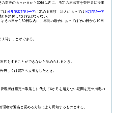
その変更のあった日から30日以内に、所定の届出書を管理者に提出
ては
同条第3項第1号ア
に定める書類、法人にあっては
同項第2号ア
類)
を添付しなければならない。
はその日から30日以内に、再開の場合にあってはその日から10日
取り消すことができる。
運営をすることができないと認められるとき。
告若しくは資料の提出をしたとき。
管理者は指定の取消しに代えて6か月を超えない期間を定め指定の
管理者が適当と認める方法により周知するものとする。