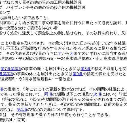
イプねじ切り器その他の管の加工用の機械器具
プ、パイプレンチその他の管の接合用の機械器具
ポンプ
も該当しない者であること。
の障害により給水装置工事の事業を適正に行うに当たって必要な認知、
始の決定を受けて復権を得ない者
基づく処分に違反して罰金以上の刑に処せられ、その執行を終わり、又
定により指定を取り消され、その取り消された日から起算して2年を経過
関し不正又は不誠実な行為をするおそれがあると認めるに足りる相当の
て、その代表者及び役員のうちに
ア
から
オ
までのいずれかに該当する者
管理規程3・平20高水管理規程5・平24高水管理規程2・令元高水管理規程
、
第7条第3項
の事業の廃止を届け出たとき又は
第8条
の指定の取消しを受
条第3項
の事業の休止を届け出たとき又は
第9条
の指定の停止を受けたと
管理規程5・令2高水管理規程4・一部改正)
項
の指定は、5年ごとにその更新を受けなければ、その期間の経過によ
請があった場合において、
同項
の期間
(以下この項及び
次項
において「指
、従前の指定は、指定の有効期間の満了後もその決定がされるまでの間
いて、指定の更新がされたときは、その指定の有効期間は、従前の指定
の規定は、
第1項
の指定の更新について準用する。
新は、その有効期限の満了の日の1年前から行うことができる。
理規程4・追加)