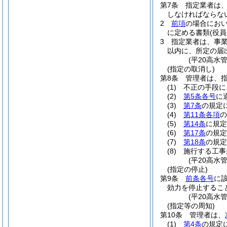
第7条
指定業者は
しなければならな
2
前項
の場合にお
に定める書類
(役
3
指定業者は、事業
以内に、所定の届
(平20高水
(指定の取消し)
第8条
管理者は、
(1)
不正の手段に
(2)
第5条各号
に
(3)
第7条
の規定
(4)
第11条各項
の
(5)
第14条
に規定
(6)
第17条
の規定
(7)
第18条
の規定
(8)
施行する工事
(平20高水
(指定の停止)
第9条
前条各号
に
効力を停止するこ
(平20高水
(指定等の周知)
第10条
管理者は、
(1)
第4条
の規定