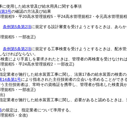
事に使用した給水管及び給水用具に関する事項
項第3号
の確認の方法及び結果
管理規程9・平20高水管理規程5・平24高水管理規程2・令元高水管理規程
、
条例第5条第2項
に規定する設計審査を受けようとするときは、あらか
管理規程5・一部改正)
、
条例第5条第2項
に規定する工事検査を受けようとするときは、配水管
しなければならない。
事検査により手直しを要求されたときは、管理者の再検査を受けなけれ
管理規程5・平24高水管理規程2・一部改正)
い)
指定業者が施行した給水装置工事に関し、法第17条の給水装置の検査
第14条第1号
により指名された主任技術者の立会いを求めることができ
行う主任技術者は、常時その資格証を携帯し、管理者が指名した検査員
管理規程5・一部改正)
出)
指定業者が施行した給水装置工事に関し、必要があると認めるときは、
項
の規定は、指定業者について準用する。
管理規程5・全改)