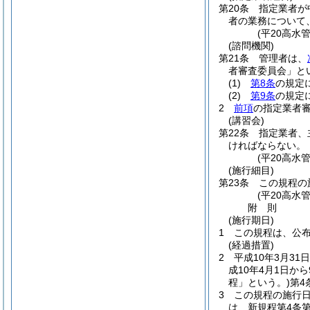
第20条
指定業者が
者の業務について
(平20高水
(諮問機関)
第21条
管理者は、
者審査委員会」と
(1)
第8条
の規定
(2)
第9条
の規定
2
前項
の指定業者
(講習会)
第22条
指定業者、
ければならない。
(平20高水
(施行細目)
第23条
この規程の
(平20高水
附
則
(施行期日)
1
この規程は、公
(経過措置)
2
平成10年3月3
成10年4月1日から
程」という。)
第4
3
この規程の施行日
は、新規程第4条