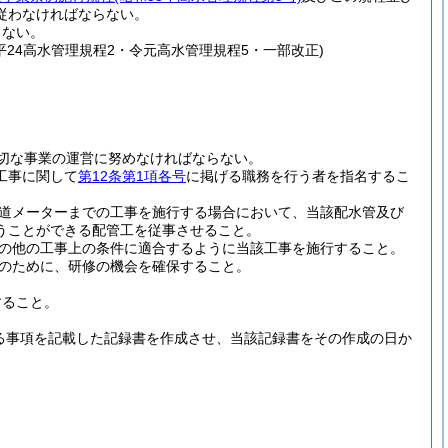
従わなければならない。
らない。
平24高水管理規程2・令元高水管理規程5・一部改正)
切な事業の運営に努めなければならない。
工事に関して
第12条第1項各号
に掲げる職務を行う者を指名するこ
道メーターまでの工事を施行する場合において、当該配水管及び
うことができる配管工を従事させること。
の他の工事上の条件に適合するように当該工事を施行すること。
のために、研修の機会を確保すること。
すること。
る事項を記載した記録書を作成させ、当該記録書をその作成の日か