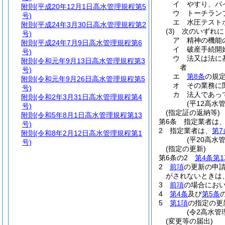
イ
やすり、パ
附則
(平成20年12月1日高水管理規程第5
ウ
トーチラン
号)
エ
水圧テスト
附則
(平成24年3月30日高水管理規程第2
(3)
次のいずれに
号)
ア
精神の機能
附則
(平成24年7月9日高水管理規程第6
イ
破産手続開
号)
ウ
法又は法に
附則
(令和元年9月13日高水管理規程第3
者
号)
エ
第8条
の規
附則
(令和元年9月26日高水管理規程第5
オ
その業務に
号)
カ
法人であっ
附則
(令和2年3月31日高水管理規程第4
(平12高水
号)
(指定証の返納等)
附則
(令和5年8月1日高水管理規程第13
第6条
指定業者は
号)
2
指定業者は、
第7
附則
(令和8年2月12日高水管理規程第1
(平20高水
号)
(指定の更新)
第6条の2
第4条第1
2
前項
の更新の申
がされないときは
3
前項
の場合にお
4
第4条
及び
第5条
5
第1項
の指定の更
(令2高水管
(変更等の届出)