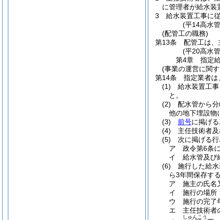
に管理者が給水装
3
給水装置工事に
(平14高水
(配管工の職務)
第13条
配管工は、
(平20高水
第4章
指定
(事業の運営に関す
第14条
指定業者は
(1)
給水装置工事
と。
(2)
配水管から分
他の地下埋設物
(3)
前号
に掲げる
(4)
主任技術者及
(5)
次に掲げる行
ア
政令第6条
イ
給水管及び
(6)
施行した給水
ら3年間保存す
ア
施主の氏名
イ
施行の場所
ウ
施行の完了
エ
主任技術者
しゅんこう