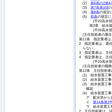
(2)
第6条の2第4
(3)
第7条第3項
の
(4)
第8条
の規定
(5)
前条
の規定に
(平20高水
第3章
給水
(平20高水
(主任技術者の選任
第11条
指定業者は
2
指定業者は、選
らない。
3
指定業者は、主
4
指定業者は、主
(平20高水
(主任技術者の職務
第12条
主任技術者
(1)
給水装置工事
(2)
給水装置工事
(3)
給水装置工事
確認
(4)
給水装置工事
ア
配水管から
イ
第14条第3
ウ
給水装置工
2
主任技術者は、