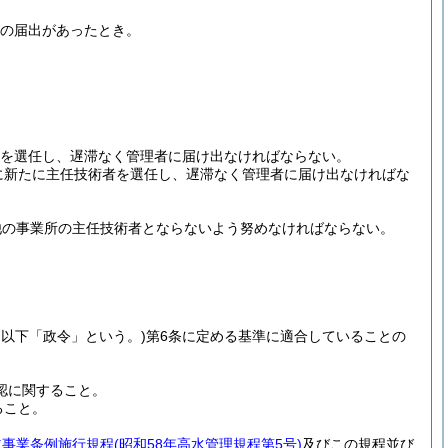
。
の届出があったとき。
者を選任し、遅滞なく管理者に届け出なければならない。
に新たに主任技術者を選任し、遅滞なく管理者に届け出なければな
。
他の事業所の主任技術者とならないよう努めなければならない。
号。以下「政令」という。)
第6条に定める基準に適合していることの
認に関すること。
ること。
道事業条例施行規程
(昭和58年高水管理規程第5号)
及びこの規程並び