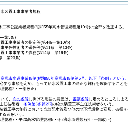
給水装置工事事業者規程
工事公認業者規程(昭和55年高水管理規程第10号)の全部を改正する。
条―第3条)
装置工事事業者の指定等
(第4条―第10条)
工事主任技術者の選任等
(第11条―第13条)
装置工事事業者の責務
(第14条―第19条)
0条―第23条)
、
高槻市水道事業条例
(昭和58年高槻市条例第5号。以下「条例」という。
必要な事項を定め、もって給水装置工事の適正な施行を確保することを
管理規程2・一部改正)
おいて、
次の各号
に掲げる用語の意義は、
当該各号
に定めるところによ
事主任技術者
条例第5条第2項
の給水装置工事主任技術者をいう。
装置工事の施行において当該配水管及び他の地下埋設物に変形、破損そ
する者をいう。
管理規程7・平20高水管理規程5・令2高水管理規程4・一部改正)