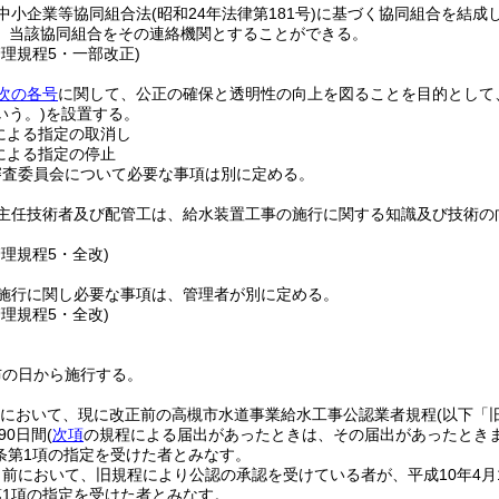
中小企業等協同組合法
(昭和24年法律第181号)
に基づく協同組合を結成
、当該協同組合をその連絡機関とすることができる。
管理規程5・一部改正)
次の各号
に関して、公正の確保と透明性の向上を図ることを目的として
いう。)
を設置する。
による指定の取消し
による指定の停止
審査委員会について必要な事項は別に定める。
主任技術者及び配管工は、給水装置工事の施行に関する知識及び技術の
管理規程5・全改)
施行に関し必要な事項は、管理者が別に定める。
管理規程5・全改)
布の日から施行する。
1日において、現に改正前の高槻市水道事業給水工事公認業者規程
(以下「
90日間
(
次項
の規程による届出があったときは、その届出があったときま
条第1項の指定を受けた者とみなす。
前において、旧規程により公認の承認を受けている者が、平成10年4月
第1項の指定を受けた者とみなす。