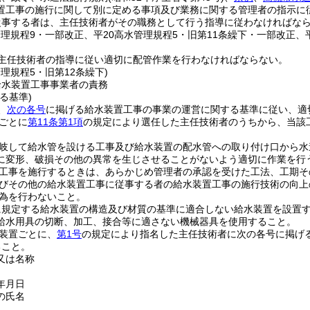
置工事の施行に関して別に定める事項及び業務に関する管理者の指示に
従事する者は、主任技術者がその職務として行う指導に従わなければな
管理規程9・一部改正、平20高水管理規程5・旧第11条繰下・一部改正、
主任技術者の指導に従い適切に配管作業を行わなければならない。
管理規程5・旧第12条繰下)
給水装置工事事業者の責務
る基準)
、
次の各号
に掲げる給水装置工事の事業の運営に関する基準に従い、適
ごとに
第11条第1項
の規定により選任した主任技術者のうちから、当該
岐して給水管を設ける工事及び給水装置の配水管への取り付け口から水
に変形、破損その他の異常を生じさせることがないよう適切に作業を行
工事を施行するときは、あらかじめ管理者の承認を受けた工法、工期そ
びその他の給水装置工事に従事する者の給水装置工事の施行技術の向上
為を行わないこと。
に規定する給水装置の構造及び材質の基準に適合しない給水装置を設置
給水用具の切断、加工、接合等に適さない機械器具を使用すること。
装置ごとに、
第1号
の規定により指名した主任技術者に次の各号に掲げ
ること。
又は名称
年月日
の氏名