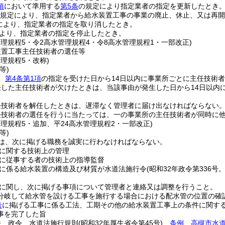
項
において準用する
第5条
の規定により指定業者の指定を更新したとき
規定により、指定業者から給水装置工事の事業の廃止、休止、又は再開
により、指定業者の指定を取り消したとき。
より、指定業者の指定を停止したとき。
管理規程5・令2高水管理規程4・令8高水管理規程1・一部改正)
装置工事主任技術者の選任等
管理規程5・改称)
等)
、
第4条第1項
の指定を受けた日から14日以内に事業所ごとに主任技術
任した主任技術者が欠けたときは、当該事由が発生した日から14日以内
任技術者を解任したときは、遅滞なく管理者に届け出なければならない
任技術者の選任を行うに当たっては、一の事業所の主任技術者が同時に
管理規程5・追加、平24高水管理規程2・一部改正)
等)
は、次に掲げる職務を誠実に行わなければならない。
に関する技術上の管理
に従事する者の技術上の指導監督
に係る給水装置の構造及び材質が水道法施行令
(昭和32年政令第336
に関し、次に掲げる事項について管理者と連絡又は調整を行うこと。
分岐して給水管を設ける工事を施行する場合における配水管の位置の確
号
に掲げる工事に係る工法、工期その他の給水装置工事上の条件に関す
事を完了した旨
法、政令、水道法施行規則
(昭和32年厚生省令第45号)
、
条例
、
高槻市水