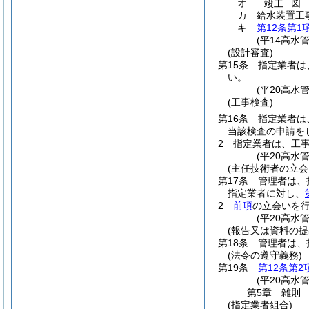
オ
図
竣工
カ
給水装置工
キ
第12条第1
(平14高水
(設計審査)
第15条
指定業者は
い。
(平20高水
(工事検査)
第16条
指定業者は
当該検査の申請を
2
指定業者は、工
(平20高水
(主任技術者の立会
第17条
管理者は、
指定業者に対し、
2
前項
の立会いを
(平20高水
(報告又は資料の提
第18条
管理者は、
(法令の遵守義務)
第19条
第12条第2
(平20高水
第5章
雑則
(指定業者組合)