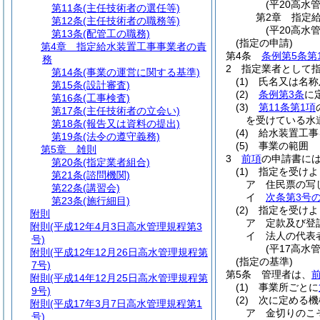
(平20高水
第11条
(主任技術者の選任等)
第2章
指定
第12条
(主任技術者の職務等)
(平20高水
第13条
(配管工の職務)
(指定の申請)
第4章
指定給水装置工事事業者の責
第4条
条例第5条第
務
2
指定業者として
第14条
(事業の運営に関する基準)
(1)
氏名又は名称
第15条
(設計審査)
(2)
条例第3条
に
第16条
(工事検査)
(3)
第11条第1項
第17条
(主任技術者の立会い)
を受けている水
第18条
(報告又は資料の提出)
(4)
給水装置工事
第19条
(法令の遵守義務)
(5)
事業の範囲
第5章
雑則
3
前項
の申請書に
第20条
(指定業者組合)
(1)
指定を受けよ
第21条
(諮問機関)
ア
住民票の写
第22条
(講習会)
イ
次条第3号
第23条
(施行細目)
(2)
指定を受けよ
附則
ア
定款及び登
附則
(平成12年4月3日高水管理規程第3
イ
法人の代表
号)
(平17高水
附則
(平成12年12月26日高水管理規程第
(指定の基準)
7号)
第5条
管理者は、
附則
(平成14年12月25日高水管理規程第
(1)
事業所ごとに
9号)
(2)
次に定める機
附則
(平成17年3月7日高水管理規程第1
ア
金切りのこ
号)