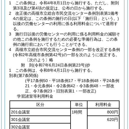
1
この条例は、令和4年8月1日から施行する。
ただし、附則
第3項及び第4項の規定は、公布の日から施行する。
2
改正後の高槻市立総合市民交流センター条例別表第1備考
4の規定は、この条例の施行の日
(以下「施行日」という。)
以後の労働センターの利用に係る利用料金について適用す
る。
3
施行日以後の労働センターの利用に係る利用料金の減額そ
の他この条例を施行するための必要な準備行為は、この条
例の施行前においても行うことができる。
4
高槻市立総合市民交流センター条例の一部を改正する条例
(令和2年高槻市条例第42号)
の一部を次のように改正する。
〔次のよう〕略
附
則
(令和7年6月24日
条例第23号)
抄
1
この条例は、令和8年4月1日から施行する。
別表
(第7条関係)
(平17条例50・平18条例17・平18条例48・平24条例
21・令元条例4・令2条例42・令3条例48・一部改
正、令7条例23・旧別表第1・一部改正)
学習諸室等利用料金
区分
単位
利用料金
201会議室
1時間
800円
301会議室
620円
302会議室