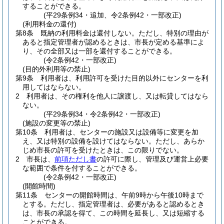
することができる。
(平29条例34・追加、令2条例42・一部改正)
(利用料金の還付)
第8条
既納の利用料金は還付しない。
ただし、特別の理由が
あると指定管理者が認めるときは、市長が定める基準によ
り、その全部又は一部を還付することができる。
(令2条例42・一部改正)
(目的外利用等の禁止)
第9条
利用者は、利用許可を受けた目的以外にセンターを利
用してはならない。
2
利用者は、その権利を他人に譲渡し、又は転貸してはなら
ない。
(平29条例34・令2条例42・一部改正)
(施設の変更等の禁止)
第10条
利用者は、センターの施設又は設備等に変更を加
え、又は特別の設備を設けてはならない。
ただし、あらか
じめ市長の許可を受けたときは、この限りでない。
2
市長は、
前項ただし書
の許可に際し、管理及び運営上必要
な範囲で条件を付することができる。
(令2条例42・一部改正)
(開館時間)
第11条
センターの開館時間は、午前9時から午後10時まで
とする。
ただし、指定管理者は、必要があると認めるとき
は、市長の承認を得て、この時間を延長し、又は短縮する
ことができる。