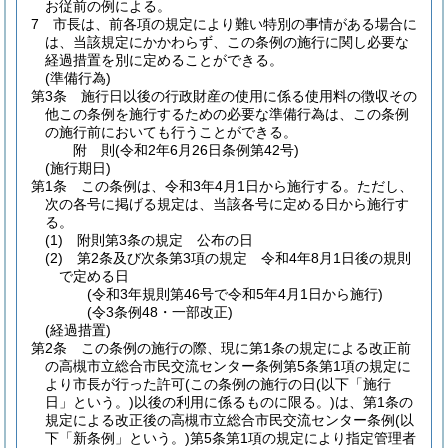
お従前の例による。
7
市長は、前各項の規定により難い特別の事情がある場合に
は、当該規定にかかわらず、この条例の施行に関し必要な
経過措置を別に定めることができる。
(準備行為)
第3条
施行日以後の行政財産の使用に係る使用料の徴収その
他この条例を施行するための必要な準備行為は、この条例
の施行前においても行うことができる。
附
則
(令和2年6月26日
条例第42号)
(施行期日)
第1条
この条例は、令和3年4月1日から施行する。
ただし、
次の各号に掲げる規定は、当該各号に定める日から施行す
る。
(1)
附則第3条の規定 公布の日
(2)
第2条及び次条第3項の規定 令和4年8月1日後の規則
で定める日
(令和3年規則第46号で令和5年4月1日から施行)
(令3条例48・一部改正)
(経過措置)
第2条
この条例の施行の際、現に第1条の規定による改正前
の高槻市立総合市民交流センター条例第5条第1項の規定に
より市長が行った許可
(この条例の施行の日
(以下「施行
日」という。)
以後の利用に係るものに限る。)
は、第1条の
規定による改正後の高槻市立総合市民交流センター条例
(以
下「新条例」という。)
第5条第1項の規定により指定管理者