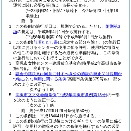
第17条
この条例に定めるもののほか、センターの管理及び
運営に関し必要な事項は、市長が定める。
(平23条例24・旧第17条繰下、令7条例23・旧第18
条繰上)
附
則
1
この条例の施行期日は、規則で定める。
ただし、
附則第3
項
の規定は、平成8年4月1日から施行する。
(平成8年規則第10号で平成8年6月1日から施行)
2
この条例
(
前項ただし書
に規定する部分を除く。)
の施行日
以後におけるセンターの使用に係る許可、使用料の徴収そ
の他この条例を施行するため必要な準備行為は、この条例
の施行前においても行うことができる。
3
高槻市女性センター建設積立基金条例
(平成2年高槻市条例
第6号)
は、廃止する。
4
議会の議決又は同意に付すべき公の施設の廃止又は長期か
つ独占的な利用に関する条例
(高槻市条例第575号)
の一部を
次のように改正する。
〔次のよう〕略
5
高槻市立文化会館条例
(平成3年高槻市条例第18号)
の一部
を次のように改正する。
〔次のよう〕略
附
則
(平成17年9月29日
条例第50号)
1
この条例は、平成18年4月1日から施行する。
2
この条例の施行の日以後におけるギャラリーの使用に係る
許可、使用料の徴収その他この条例を施行するための必要