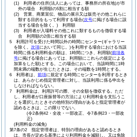
(1)
利用者の住所
(法人にあっては、事務所の所在地)
が市
外の場合 利用額の5割に相当する額
(2)
営業、商業宣伝、物品の展示又は販売その他これらに
類する目的をもって利用する場合
(
次号
に掲げる場合に該
当する場合を除く。)
利用額
(3)
利用者が入場料その他これに類するものを徴収する場
合 利用額の2倍に相当する額
5
利用許可を受けた時間以外の時間にセンター
(ギャラリー
を除く。
次項
において同じ。)
を利用する場合における当該
時間に係る利用料金の額は、1時間につき、利用額
(
前項各
号
に掲げる場合にあっては、利用額にこれらの規定による
加算をした額)
とする。
この場合において、当該時間に1時
間未満の端数が生じたときは、その端数を1時間とする。
6
利用者は、
前項
に規定する時間にセンターを利用するとき
は、あらかじめ指定管理者に対し、当該利用に係る申出を
しなければならない。
7
利用料金は、利用許可の際、その全額を徴収する。
ただ
し、利用者が口座振替等の方法により利用料金を支払うこ
とを選択したときその他特別の理由があると指定管理者が
認めるときは、この限りでない。
(令2条例42・全改・一部改正、令7条例23・一部改
正)
(利用料金の減免)
第7条の2
指定管理者は、特別の理由があると認めるとき
は、市長が定める基準により利用料金を減額し、又は免除