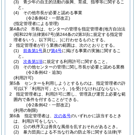
(3)
青少年の自主的活動の振興、育成、指導等に関するこ
と。
(4)
その他市長が必要と認める事業
(令2条例42・一部改正)
(指定管理者による管理)
第4条の2
市長は、センターの管理を指定管理者
(地方自治法
(昭和22年法律第67号)
第244条の2第3項に規定する指定管
理者をいう。以下同じ。)
に行わせるものとする。
2
指定管理者が行う業務の範囲は、次のとおりとする。
(1)
前条第1号
及び
第4号
に掲げる事業の実施に関するこ
と。
(2)
次条第1項
に規定する利用許可に関すること。
(3)
その他センターの管理に関し市長が必要と認める業務
(令2条例42・追加)
(利用許可)
第5条
センターを利用しようとするものは、指定管理者の許
可
(以下「利用許可」という。)
を受けなければならない。
2
指定管理者は、利用許可に際し、管理及び運営上必要な範
囲内で条件を付することができる。
(令2条例42・一部改正)
(利用の制限)
第6条
指定管理者は、
次の各号
のいずれかに該当するとき
は、利用許可をしない。
(1)
公の秩序又は善良な風俗を乱すおそれがあるとき。
(2)
暴力団員による不当な行為の防止等に関する法律
(平