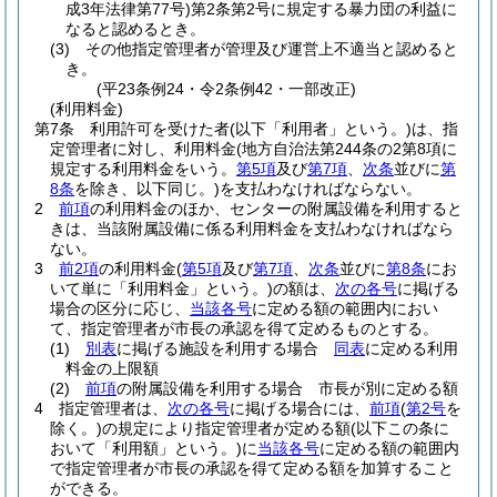
成3年法律第77号)
第2条第2号に規定する暴力団の利益に
なると認めるとき。
(3)
その他指定管理者が管理及び運営上不適当と認めると
き。
(平23条例24・令2条例42・一部改正)
(利用料金)
第7条
利用許可を受けた者
(以下「利用者」という。)
は、指
定管理者に対し、利用料金
(地方自治法第244条の2第8項に
規定する利用料金をいう。
第5項
及び
第7項
、
次条
並びに
第
8条
を除き、以下同じ。)
を支払わなければならない。
2
前項
の利用料金のほか、センターの附属設備を利用すると
きは、当該附属設備に係る利用料金を支払わなければなら
ない。
3
前2項
の利用料金
(
第5項
及び
第7項
、
次条
並びに
第8条
にお
いて単に「利用料金」という。)
の額は、
次の各号
に掲げる
場合の区分に応じ、
当該各号
に定める額の範囲内におい
て、指定管理者が市長の承認を得て定めるものとする。
(1)
別表
に掲げる施設を利用する場合
同表
に定める利用
料金の上限額
(2)
前項
の附属設備を利用する場合 市長が別に定める額
4
指定管理者は、
次の各号
に掲げる場合には、
前項
(
第2号
を
除く。)
の規定により指定管理者が定める額
(以下この条に
おいて「利用額」という。)
に
当該各号
に定める額の範囲内
で指定管理者が市長の承認を得て定める額を加算すること
ができる。