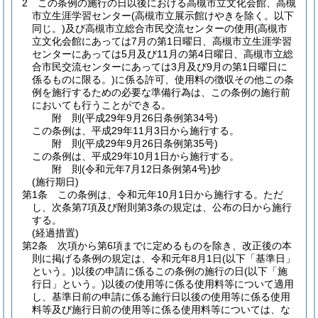
2
この条例の施行の日以後における高槻市立文化会館、高槻
市立生涯学習センター
(高槻市立展示館けやきを除く。以下
同じ。)
及び高槻市立総合市民交流センターの使用
(高槻市
立文化会館にあっては7月の第1日曜日、高槻市立生涯学習
センターにあっては5月及び11月の第4日曜日、高槻市立総
合市民交流センターにあっては3月及び9月の第1日曜日に
係るものに限る。)
に係る許可、使用料の徴収その他この条
例を施行するための必要な準備行為は、この条例の施行前
においても行うことができる。
附
則
(平成29年9月26日
条例第34号)
この条例は、平成29年11月3日から施行する。
附
則
(平成29年9月26日
条例第35号)
この条例は、平成29年10月1日から施行する。
附
則
(令和元年7月12日
条例第4号)
抄
(施行期日)
第1条
この条例は、令和元年10月1日から施行する。
ただ
し、次条第7項及び附則第3条の規定は、公布の日から施行
する。
(経過措置)
第2条
次項から第6項までに定めるものを除き、改正後の本
則に掲げる条例の規定は、令和元年8月1日
(以下「基準日」
という。)
以後の申請に係るこの条例の施行の日
(以下「施
行日」という。)
以後の使用等に係る使用料等について適用
し、基準日前の申請に係る施行日以後の使用等に係る使用
料等及び施行日前の使用等に係る使用料等については、な