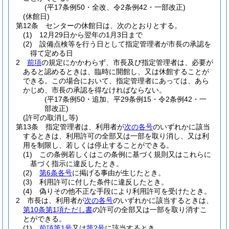
(平17条例50・全改、令2条例42・一部改正)
(休館日)
第12条
センターの休館日は、次のとおりとする。
(1)
12月29日から翌年の1月3日まで
(2)
設備点検等を行う日として指定管理者が市長の承認を
得て定める日
2
前項
の規定にかかわらず、市長及び指定管理者は、必要が
あると認めるときは、臨時に開館し、又は休館することが
できる。
この場合において、指定管理者にあっては、あら
かじめ、市長の承認を得なければならない。
(平17条例50・追加、平29条例15・令2条例42・一
部改正)
(許可の取消し等)
第13条
指定管理者は、利用者が
次の各号
のいずれかに該当
するときは、利用許可の全部又は一部を取り消し、又は利
用を制限し、若しくは停止することができる。
(1)
この条例若しくはこの条例に基づく規則又はこれらに
基づく指示に違反したとき。
(2)
第6条各号
に掲げる事由が生じたとき。
(3)
利用許可に付した条件に違反したとき。
(4)
偽りその他不正な手段により利用許可を受けたとき。
2
市長は、利用者が
次の各号
のいずれかに該当するときは、
第10条第1項ただし書
の許可の全部又は一部を取り消すこ
とができる。
(1)
前項第1号
又は
第2号
に該当するとき。