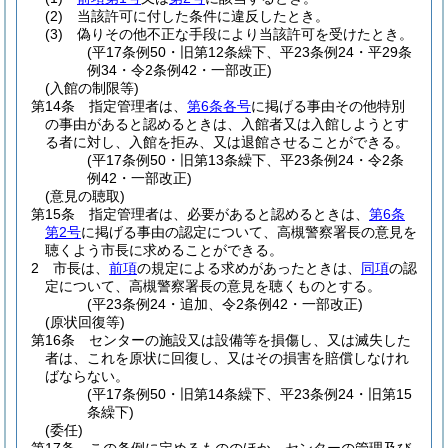
(2)
当該許可に付した条件に違反したとき。
(3)
偽りその他不正な手段により当該許可を受けたとき。
(平17条例50・旧第12条繰下、平23条例24・平29条
例34・令2条例42・一部改正)
(入館の制限等)
第14条
指定管理者は、
第6条各号
に掲げる事由その他特別
の事由があると認めるときは、入館者又は入館しようとす
る者に対し、入館を拒み、又は退館させることができる。
(平17条例50・旧第13条繰下、平23条例24・令2条
例42・一部改正)
(意見の聴取)
第15条
指定管理者は、必要があると認めるときは、
第6条
第2号
に掲げる事由の認定について、高槻警察署長の意見を
聴くよう市長に求めることができる。
2
市長は、
前項
の規定による求めがあったときは、
同項
の認
定について、高槻警察署長の意見を聴くものとする。
(平23条例24・追加、令2条例42・一部改正)
(原状回復等)
第16条
センターの施設又は設備等を損傷し、又は滅失した
者は、これを原状に回復し、又はその損害を賠償しなけれ
ばならない。
(平17条例50・旧第14条繰下、平23条例24・旧第15
条繰下)
(委任)