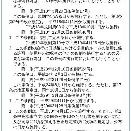
な準備行為は、この条例の施行前においても行うことがで
きる。
附
則
(平成18年3月29日
条例第17号)
この条例は、規則で定める日から施行する。
ただし、第3条
第2号の改正規定は、平成18年4月1日から施行する。
(平成18年規則第68号で平成18年10月1日から施行)
附
則
(平成18年12月20日
条例第48号)
1
この条例は、規則で定める日から施行する。
(平成19年規則第19号で平成19年4月25日から施行)
2
この条例の施行の日以後における多目的ルームの使用に係
る許可、使用料の徴収その他この条例を施行するための必
要な準備行為は、この条例の施行前においても行うことが
できる。
附
則
(平成23年12月16日
条例第24号)
この条例は、平成24年2月1日から施行する。
附
則
(平成24年3月28日
条例第21号)
この条例は、平成24年8月1日から施行する。
ただし、第17
条の改正規定は、同年10月1日から施行する。
附
則
(平成29年3月28日
条例第8号)
抄
1
この条例は、平成29年4月1日から施行する。
附
則
(平成29年3月28日
条例第15号)
1
この条例は、平成30年4月1日から施行する。
ただし、第1
条中高槻市立文化会館条例第13条ただし書を削る改正規定
及び同条に1項を加える改正規定並びに次項の規定は、公布
の日から施行する。