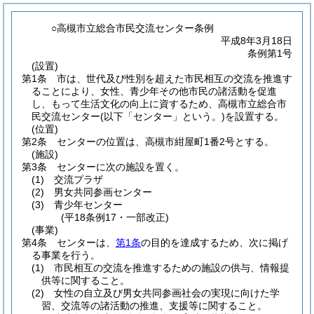
○高槻市立総合市民交流センター条例
平成8年3月18日
条例第1号
(設置)
第1条
市は、世代及び性別を超えた市民相互の交流を推進す
ることにより、女性、青少年その他市民の諸活動を促進
し、もって生活文化の向上に資するため、高槻市立総合市
民交流センター
(以下「センター」という。)
を設置する。
(位置)
第2条
センターの位置は、高槻市紺屋町1番2号とする。
(施設)
第3条
センターに次の施設を置く。
(1)
交流プラザ
(2)
男女共同参画センター
(3)
青少年センター
(平18条例17・一部改正)
(事業)
第4条
センターは、
第1条
の目的を達成するため、次に掲げ
る事業を行う。
(1)
市民相互の交流を推進するための施設の供与、情報提
供等に関すること。
(2)
女性の自立及び男女共同参画社会の実現に向けた学
習、交流等の諸活動の推進、支援等に関すること。