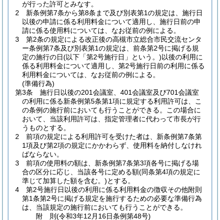
が行った許可とみなす。
2
新条例第7条から第8条まで及び別表第1の規定は、施行日
以後の申請に係る利用料金について適用し、施行日前の申
請に係る使用料については、なお従前の例による。
3
第2条の規定による改正後の高槻市立総合市民交流センタ
ー条例第7条及び別表第1の規定は、前条第2号に掲げる規
定の施行の日
(以下「第2号施行日」という。)
以後の利用に
係る利用料金について適用し、第2号施行日前の利用に係る
利用料金については、なお従前の例による。
(準備行為)
第3条
施行日以後の201会議室、401会議室及び701会議室
の利用に係る新条例第5条第1項に規定する利用許可は、こ
の条例の施行前においても行うことができる。
この場合に
おいて、当該利用許可は、指定管理者に代わって市長が行
うものとする。
2
前項の規定による利用許可を受けた者は、新条例第7条第
1項及び第2項の規定にかかわらず、使用料を納付しなけれ
ばならない。
3
前項の使用料の額は、新条例第7条第3項各号に掲げる場
合の区分に応じ、当該各号に定める額
(同条第4項の規定に
準じて加算した額を含む。)
とする。
4
第2号施行日以後の利用に係る利用料金の徴収その他附則
第1条第2号に掲げる規定を施行するための必要な準備行為
は、当該規定の施行前においても行うことができる。
附
則
(令和3年12月16日
条例第48号)