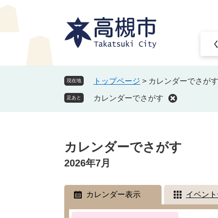
ペ
メ
ー
ニ
ジ
ュ
の
ー
先
を
頭
飛
で
ば
トップページ
>
カレンダーでさが
現在地
す
し
カレンダーでさがす
。
て
足あと
本
文
本
へ
文
カレンダーでさがす
2026年7月
カレンダー表示
イベント