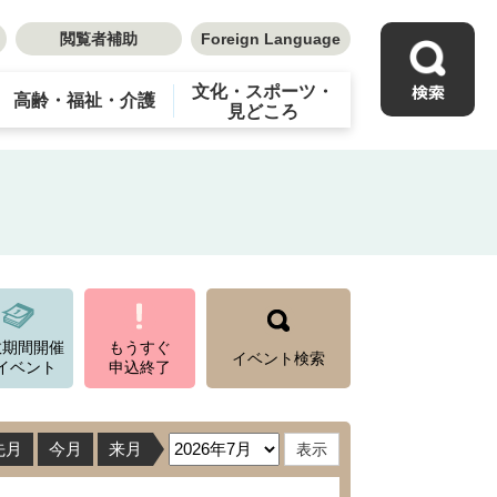
閲覧者補助
Foreign Language
文化・スポーツ・
高齢・福祉・介護
見どころ
数期間開催
もうすぐ
イベント検索
イベント
申込終了
先月
今月
来月