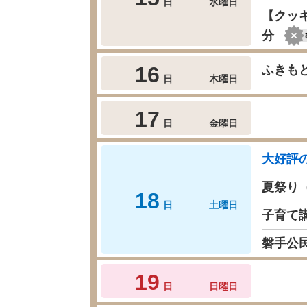
日
水曜日
【クッ
分
16
ふきも
日
木曜日
17
日
金曜日
大好評
夏祭り
18
日
土曜日
子育て
磐手公
19
日
日曜日