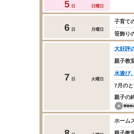
5
日
日曜日
子育て
6
日
月曜日
笹飾り
大好評
親子教
水遊び
7
日
火曜日
7月の
親子の
ホーム
8
親子教