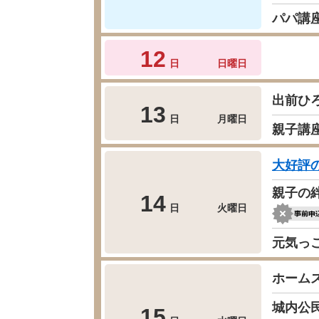
パパ講
12
日
日曜日
出前ひ
13
日
月曜日
親子講
大好評
親子の
14
日
火曜日
元気っ
ホーム
城内公
15