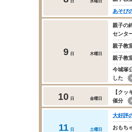
日
水曜日
あそび
親子の
センタ
親子教
9
日
木曜日
親子教
今城塚
した
【クッ
10
日
金曜日
催分
大好評
11
おもち
日
土曜日