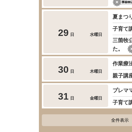
夏まつ
子育て
29
日
水曜日
三箇牧
た。
作業療
30
日
木曜日
親子講
プレマ
31
日
金曜日
子育て
全件表示