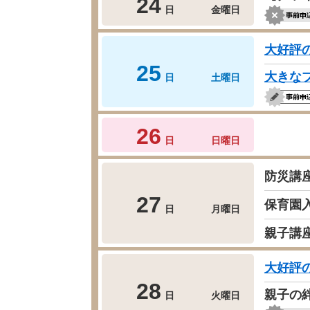
24
日
金曜日
大好評
25
大きな
日
土曜日
26
日
日曜日
防災講
27
保育園
日
月曜日
親子講
大好評
28
親子の
日
火曜日