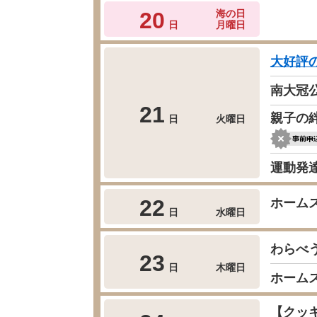
20
海の日
日
月曜日
大好評
南大冠公
21
親子の
日
火曜日
運動発
22
ホーム
日
水曜日
わらべ
23
日
木曜日
ホーム
【クッ