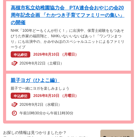
高槻市私立幼稚園協力会 PTA連合会おやじの会20
周年記念企画 「たかつき子育てファミリーの集い」
の開催
NHK「100年どーもくんが行く！」に出演中、保育士経験をもつあそ
びうた作家の福田翔と、NHKいないいないばあっ！「ワンワンまつ
り」にも出演中の、かみやみほのスペシャルユニットによるファミリ
ーライブ
2026年8月10日 （月曜日）
申込締切
2026年8月22日（土曜日）
親子ヨガ（ひよこ編）
親子で一緒にヨガを楽しみましょう
2026年8月10日 （月曜日）
申込締切
2026年9月2日（水曜日）
午前10時30分から午前11時30分
お探しの情報は見つかりましたか？