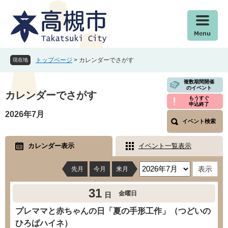
ペ
メ
ー
ニ
ジ
ュ
の
ー
先
を
頭
飛
トップページ
>
カレンダーでさがす
現在地
で
ば
す
し
本
複数期間開催
のイベント
。
て
文
カレンダーでさがす
もうすぐ
本
申込終了
文
2026年7月
イベント検索
へ
カレンダー表示
イベント一覧表示
先月
今月
来月
31
金曜日
日
プレママと赤ちゃんの日「夏の手形工作」（つどいの
ひろばハイネ）