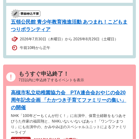
五領公民館 青少年教育推進活動 あつまれ！こどもま
つりボランティア
2026年7月30日（木曜日）から 2026年8月29日（土曜日）
午前10時から正午
もうすぐ申込終了！
7日以内に申込終了するイベントを表示
高槻市私立幼稚園協力会 PTA連合会おやじの会20
周年記念企画 「たかつき子育てファミリーの集い」
の開催
NHK「100年どーもくんが行く！」に出演中、保育士経験をもつあそ
びうた作家の福田翔と、NHKいないいないばあっ！「ワンワンまつ
り」にも出演中の、かみやみほのスペシャルユニットによるファミリ
ーライブ