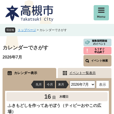
ペ
メ
ー
ニ
ジ
ュ
の
ー
先
を
頭
飛
トップページ
>
カレンダーでさがす
現在地
で
ば
す
し
本
複数期間開催
のイベント
。
て
文
カレンダーでさがす
もうすぐ
本
申込終了
文
2026年7月
イベント検索
へ
カレンダー表示
イベント一覧表示
先月
今月
来月
16
木曜日
日
ふきもどしを作ってあそぼう（ティピーおやこの広
場）