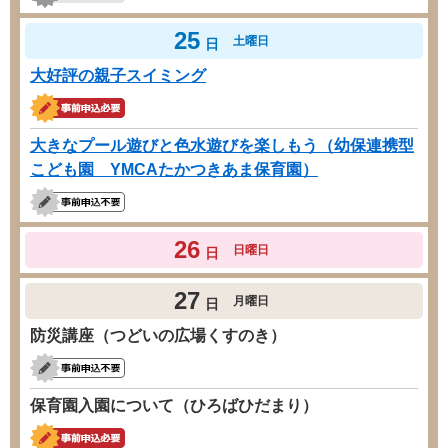
25
土曜日
日
大好評の親子スイミング
大きなプール遊びと色水遊びを楽しもう（幼保連携型
こども園 YMCAたかつきあま保育園）
26
日曜日
日
27
月曜日
日
防災講座（つどいの広場くすのき）
保育園入園について（ひろばひだまり）