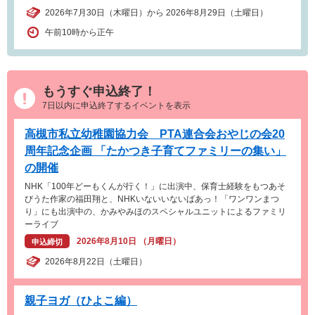
2026年7月30日（木曜日）から 2026年8月29日（土曜日）
午前10時から正午
もうすぐ申込終了！
7日以内に申込終了するイベントを表示
高槻市私立幼稚園協力会 PTA連合会おやじの会20
周年記念企画 「たかつき子育てファミリーの集い」
の開催
NHK「100年どーもくんが行く！」に出演中、保育士経験をもつあそ
びうた作家の福田翔と、NHKいないいないばあっ！「ワンワンまつ
り」にも出演中の、かみやみほのスペシャルユニットによるファミリ
ーライブ
2026年8月10日 （月曜日）
申込締切
2026年8月22日（土曜日）
親子ヨガ（ひよこ編）