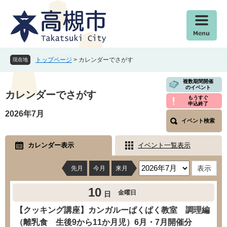
ペ
メ
ー
ニ
ジ
ュ
の
ー
先
を
頭
飛
トップページ
>
カレンダーでさがす
現在地
で
ば
す
し
本
複数期間開催
のイベント
。
て
文
カレンダーでさがす
もうすぐ
本
申込終了
文
2026年7月
イベント検索
へ
カレンダー表示
イベント一覧表示
先月
今月
来月
10
金曜日
日
【クッキング講座】カンガルーぱくぱく教室 調理編
（離乳食 生後9から11か月児）6月・7月開催分