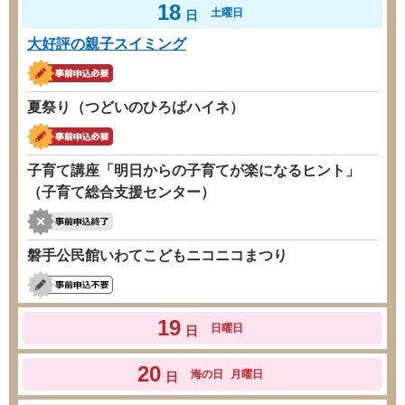
18
土曜日
日
大好評の親子スイミング
夏祭り（つどいのひろばハイネ）
子育て講座「明日からの子育てが楽になるヒント」
（子育て総合支援センター）
磐手公民館いわてこどもニコニコまつり
19
日曜日
日
20
海の日
月曜日
日