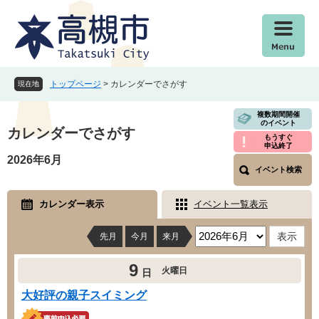
ペ
メ
ー
ニ
ジ
ュ
の
ー
先
を
頭
飛
トップページ
>
カレンダーでさがす
現在地
で
ば
す
し
本
複数期間開催
のイベント
。
て
文
カレンダーでさがす
もうすぐ
本
申込終了
文
2026年6月
イベント検索
へ
カレンダー表示
イベント一覧表示
先月
今月
来月
9
火曜日
日
大好評の親子スイミング